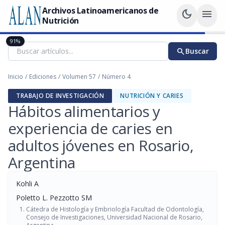
Archivos Latinoamericanos de
dark_mode
menu
Nutrición
91%
search
Buscar
Inicio
/
Ediciones
/
Volumen 57
/
Número 4
TRABAJO DE INVESTIGACIÓN
NUTRICIÓN Y CARIES
Hábitos alimentarios y
experiencia de caries en
adultos jóvenes en Rosario,
Argentina
Kohli A
Poletto L. Pezzotto SM
Cátedra de Histología y Embriología Facultad de Odontología,
Consejo de Investigaciones, Universidad Nacional de Rosario,