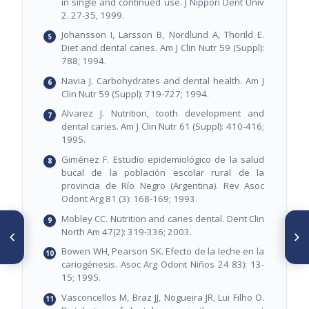
in single and continued use. J Nippon Dent Univ
2. 27-35, 1999.
Johansson I, Larsson B, Nordlund A, Thorild E.
Diet and dental caries. Am J Clin Nutr 59 (Suppl):
788; 1994.
Navia J. Carbohydrates and dental health. Am J
Clin Nutr 59 (Suppl): 719-727; 1994.
Alvarez J. Nutrition, tooth development and
dental caries. Am J Clin Nutr 61 (Suppl): 410-416;
1995.
Giménez F. Estudio epidemiológico de la salud
bucal de la población escolar rural de la
provincia de Río Negro (Argentina). Rev Asoc
Odont Arg 81 (3): 168-169; 1993.
Mobley CC. Nutrition and caries dental. Dent Clin
ARTÍCULO ANTERIOR
SIGUIENTE ARTÍCULO
North Am 47(2): 319-336; 2003.
Bactérias do grupo
La inulina y derivados como
Lactobacillus casei:
ingredientes claves en
Bowen WH, Pearson SK. Efecto de la leche en la
caracterização, viabilidade
alimentos funcionales
cariogénesis. Asoc Arg Odont Niños 24 83): 13-
como probióticos em
15; 1995.
alimentos e sua importância
para a saúde humana
Vasconcellos M, Braz JJ, Nogueira JR, Lui Filho O.