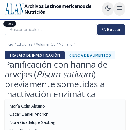
Archivos Latinoamericanos de
dark_mode
menu
Nutrición
100%
search
Buscar
Inicio
/
Ediciones
/
Volumen 58
/
Número 4
TRABAJO DE INVESTIGACIÓN
CIENCIA DE ALIMENTOS
Panificación con harina de
arvejas (
Pisum sativum
)
previamente sometidas a
inactivación enzimática
María Celia Alasino
Oscar Daniel Andrich
Nora Guadalupe Sabbag