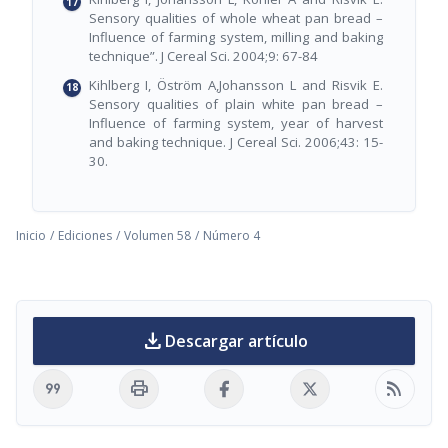
Sensory qualities of whole wheat pan bread –
Influence of farming system, milling and baking
technique”. J Cereal Sci. 2004;9: 67-84
Kihlberg I, Öström A,Johansson L and Risvik E.
Sensory qualities of plain white pan bread –
Influence of farming system, year of harvest
and baking technique. J Cereal Sci. 2006;43: 15-
30.
Inicio
/
Ediciones
/
Volumen 58
/
Número 4
download
Descargar artículo
format_quote
print
rss_feed