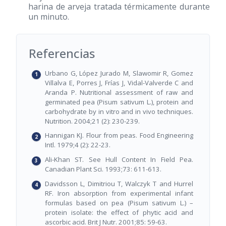
harina de arveja tratada térmicamente durante
un minuto.
Referencias
Urbano G, López Jurado M, Slawomir R, Gomez
Villalva E, Porres J, Frías J, Vidal-Valverde C and
Aranda P. Nutritional assessment of raw and
germinated pea (Pisum sativum L.), protein and
carbohydrate by in vitro and in vivo techniques.
Nutrition. 2004;21 (2): 230-239.
Hannigan KJ. Flour from peas. Food Engineering
Intl. 1979;4 (2): 22-23.
Ali-Khan ST. See Hull Content In Field Pea.
Canadian Plant Sci. 1993;73: 611-613.
Davidsson L, Dimitriou T, Walczyk T and Hurrel
RF. Iron absorption from experimental infant
formulas based on pea (Pisum sativum L.) –
protein isolate: the effect of phytic acid and
ascorbic acid. Brit J Nutr. 2001;85: 59-63.