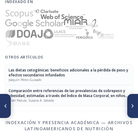
INDEXADO EN
OTROS ARTÍCULOS
Las dietas cetogénicas: beneficios adicionales a la pérdida de peso y
efectos secundarios infundados
Joaquín Pérez-Guisado
Comparación entre referencias de las prevalencias de sobrepeso y
obesidad, estimadas a través del Índice de Masa Corporal, en niños
ARTÍCULO ANTERIOR
SIGUIENTE ARTÍCULO
de Argentina
Gisel Padula, Susana A. Salceda
Validación de un cuestionario
Efecto del mejoramiento
de hábitos alimentarios
proteico sobre los
asociados al consumo de
parámetros de calidad
grasas y azúcares
nutricional y sensorial de
INDEXACIÓN Y PRESENCIA ACADÉMICA — ARCHIVOS
galletitas dulces (cookies)
LATINOAMERICANOS DE NUTRICIÓN