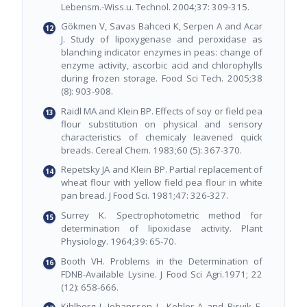
Lebensm.-Wiss.u. Technol. 2004;37: 309-315.
Gökmen V, Savas Bahceci K, Serpen A and Acar
J. Study of lipoxygenase and peroxidase as
blanching indicator enzymes in peas: change of
enzyme activity, ascorbic acid and chlorophylls
during frozen storage. Food Sci Tech. 2005;38
(8): 903-908.
Raidl MA and Klein BP. Effects of soy or field pea
flour substitution on physical and sensory
characteristics of chemicaly leavened quick
breads. Cereal Chem. 1983;60 (5): 367-370.
Repetsky JA and Klein BP. Partial replacement of
wheat flour with yellow field pea flour in white
pan bread. J Food Sci. 1981;47: 326-327.
Surrey K. Spectrophotometric method for
determination of lipoxidase activity. Plant
Physiology. 1964;39: 65-70.
Booth VH. Problems in the Determination of
FDNB-Available Lysine. J Food Sci Agri.1971; 22
(12): 658-666.
Kihlberg I, Johansson L, Kohler A and Risvik E.