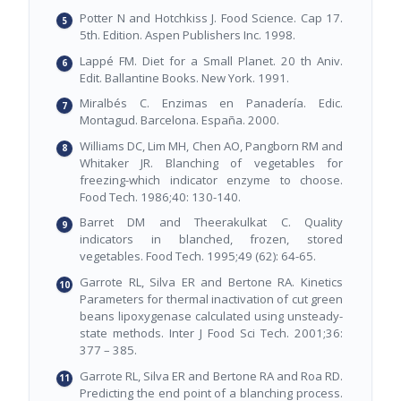
Potter N and Hotchkiss J. Food Science. Cap 17.
5th. Edition. Aspen Publishers Inc. 1998.
Lappé FM. Diet for a Small Planet. 20 th Aniv.
Edit. Ballantine Books. New York. 1991.
Miralbés C. Enzimas en Panadería. Edic.
Montagud. Barcelona. España. 2000.
Williams DC, Lim MH, Chen AO, Pangborn RM and
Whitaker JR. Blanching of vegetables for
freezing-which indicator enzyme to choose.
Food Tech. 1986;40: 130-140.
Barret DM and Theerakulkat C. Quality
indicators in blanched, frozen, stored
vegetables. Food Tech. 1995;49 (62): 64-65.
Garrote RL, Silva ER and Bertone RA. Kinetics
Parameters for thermal inactivation of cut green
beans lipoxygenase calculated using unsteady-
state methods. Inter J Food Sci Tech. 2001;36:
377 – 385.
Garrote RL, Silva ER and Bertone RA and Roa RD.
Predicting the end point of a blanching process.