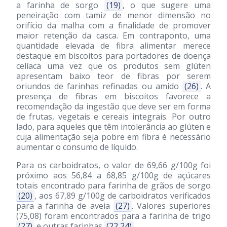
a farinha de sorgo
(19)
, o que sugere uma
peneiração com tamiz de menor dimensão no
orifício da malha com a finalidade de promover
maior retenção da casca. Em contraponto, uma
quantidade elevada de fibra alimentar merece
destaque em biscoitos para portadores de doença
celíaca uma vez que os produtos sem glúten
apresentam baixo teor de fibras por serem
oriundos de farinhas refinadas ou amido
(26)
. A
presença de fibras em biscoitos favorece a
recomendação da ingestão que deve ser em forma
de frutas, vegetais e cereais integrais. Por outro
lado, para aqueles que têm intolerância ao glúten e
cuja alimentação seja pobre em fibra é necessário
aumentar o consumo de líquido.
Para os carboidratos, o valor de 69,66 g/100g foi
próximo aos 56,84 a 68,85 g/100g de açúcares
totais encontrado para farinha de grãos de sorgo
(20)
, aos 67,89 g/100g de carboidratos verificados
para a farinha de aveia
(27)
. Valores superiores
(75,08) foram encontrados para a farinha de trigo
(27)
e outras farinhas
(22,24)
.