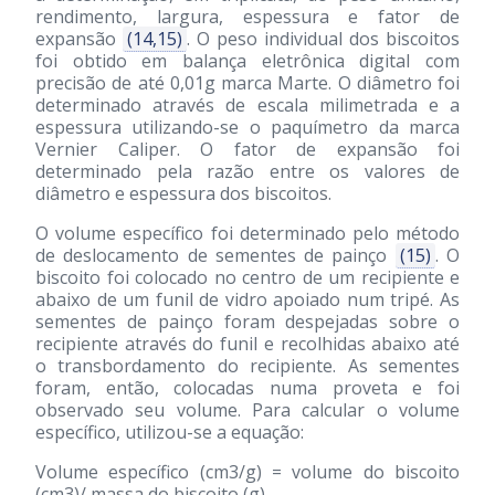
rendimento, largura, espessura e fator de
expansão
(14,15)
. O peso individual dos biscoitos
foi obtido em balança eletrônica digital com
precisão de até 0,01g marca Marte. O diâmetro foi
determinado através de escala milimetrada e a
espessura utilizando-se o paquímetro da marca
Vernier Caliper. O fator de expansão foi
determinado pela razão entre os valores de
diâmetro e espessura dos biscoitos.
O volume específico foi determinado pelo método
de deslocamento de sementes de painço
(15)
. O
biscoito foi colocado no centro de um recipiente e
abaixo de um funil de vidro apoiado num tripé. As
sementes de painço foram despejadas sobre o
recipiente através do funil e recolhidas abaixo até
o transbordamento do recipiente. As sementes
foram, então, colocadas numa proveta e foi
observado seu volume. Para calcular o volume
específico, utilizou-se a equação:
Volume específico (cm3/g) = volume do biscoito
(cm3)/ massa do biscoito (g).