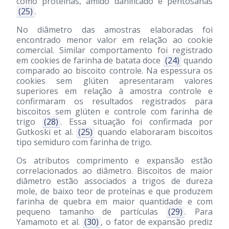
como proteínas, amido danificado e pentosanas
(25)
.
No diâmetro das amostras elaboradas foi
encontrado menor valor em relação ao cookie
comercial. Similar comportamento foi registrado
em cookies de farinha de batata doce
(24)
quando
comparado ao biscoito controle. Na espessura os
cookies sem glúten apresentaram valores
superiores em relação à amostra controle e
confirmaram os resultados registrados para
biscoitos sem glúten e controle com farinha de
trigo
(28)
. Essa situação foi confirmada por
Gutkoski et al.
(25)
quando elaboraram biscoitos
tipo semiduro com farinha de trigo.
Os atributos comprimento e expansão estão
correlacionados ao diâmetro. Biscoitos de maior
diâmetro estão associados a trigos de dureza
mole, de baixo teor de proteínas e que produzem
farinha de quebra em maior quantidade e com
pequeno tamanho de partículas
(29)
. Para
Yamamoto et al.
(30)
, o fator de expansão prediz