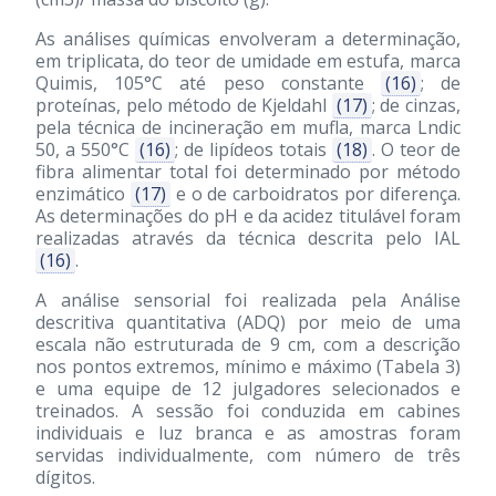
As análises químicas envolveram a determinação,
em triplicata, do teor de umidade em estufa, marca
Quimis, 105°C até peso constante
(16)
; de
proteínas, pelo método de Kjeldahl
(17)
; de cinzas,
pela técnica de incineração em mufla, marca Lndic
50, a 550°C
(16)
; de lipídeos totais
(18)
. O teor de
fibra alimentar total foi determinado por método
enzimático
(17)
e o de carboidratos por diferença.
As determinações do pH e da acidez titulável foram
realizadas através da técnica descrita pelo IAL
(16)
.
A análise sensorial foi realizada pela Análise
descritiva quantitativa (ADQ) por meio de uma
escala não estruturada de 9 cm, com a descrição
nos pontos extremos, mínimo e máximo (Tabela 3)
e uma equipe de 12 julgadores selecionados e
treinados. A sessão foi conduzida em cabines
individuais e luz branca e as amostras foram
servidas individualmente, com número de três
dígitos.