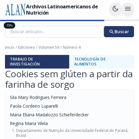
Archivos Latinoamericanos de
dark_mode
menu
Nutrición
75%
search
Buscar
Inicio
/
Ediciones
/
Volumen 59
/
Número 4
TRABAJO DE
TECNOLOGÍA DE
INVESTIGACIÓN
ALIMENTOS
Cookies sem glúten a partir da
farinha de sorgo
Sila Mary Rodrigues Ferreira
Paola Cordeiro Luparelli
Maria Eliana Madalozzo Schieferdecker
Regina Maria Vilela
Departamento de Nutrição da Universidade Federal do Paraná,
Brasil