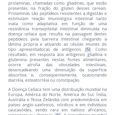
prolaminas, chamadas como gliadinas, que estão
presentes na fração do glúten desses cereais.
Prolaminas são peptídeos resistentes à digestão e
estimulam reação imunológica intestinal tanto
inata como adaptativa em função de uma
resistência transepitelial intestinal diminuída na
doença celíaca que resulta na passagem destes
peptídeos pela barreira intestinal chegando à
lâmina própria e ativando as células imunes do
tipo apresentadoras de antígenos
(5)
. Como
resultado, em resposta aos antígenos gliadina e
glutenina presentes nestas fontes alimentares,
ocorre atrofia das vilosidades intestinais,
desencadeando uma diminuição da superfície
absortiva e, conseqüentemente, ocasionando
diarréia, esteatorréia ou constipação.
A Doença Celíaca tem uma distribuição mundial na
Europa, América do Norte, América do Sul, Índia,
Austrália e Nova Zelândia com predominância em
países anglo-saxônicos, nórdicos e em indivíduos
caucasóides, sendo rara em nativos africanos,