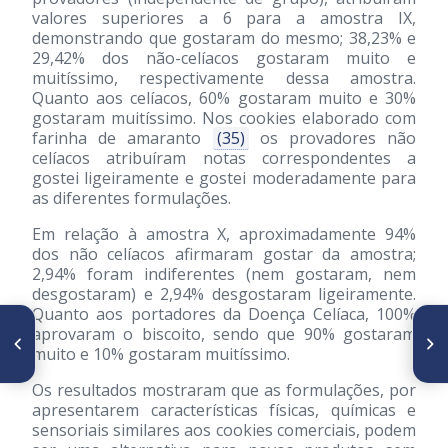
valores superiores a 6 para a amostra IX,
demonstrando que gostaram do mesmo; 38,23% e
29,42% dos não-celíacos gostaram muito e
muitíssimo, respectivamente dessa amostra.
Quanto aos celíacos, 60% gostaram muito e 30%
gostaram muitíssimo. Nos cookies elaborado com
farinha de amaranto
(35)
os provadores não
celíacos atribuíram notas correspondentes a
gostei ligeiramente e gostei moderadamente para
as diferentes formulações.
Em relação à amostra X, aproximadamente 94%
dos não celíacos afirmaram gostar da amostra;
2,94% foram indiferentes (nem gostaram, nem
desgostaram) e 2,94% desgostaram ligeiramente.
Quanto aos portadores da Doença Celíaca, 100%
ARTÍCULO ANTERIOR
SIGUIENTE ARTÍCULO
aprovaram o biscoito, sendo que 90% gostaram
Efecto de la concentración de
Desenvolvimento de bebida
muito e 10% gostaram muitíssimo.
hidróxido de calcio y tiempo
mista à base de água de coco,
de cocción del grano de maíz
polpa de abacaxi e acerola
Os resultados mostraram que as formulações, por
(Zea mays L.) nixtamalizado,
sobre las características
apresentarem características físicas, químicas e
fisicoquímicas y reológicas
sensoriais similares aos cookies comerciais, podem
del nixtamal