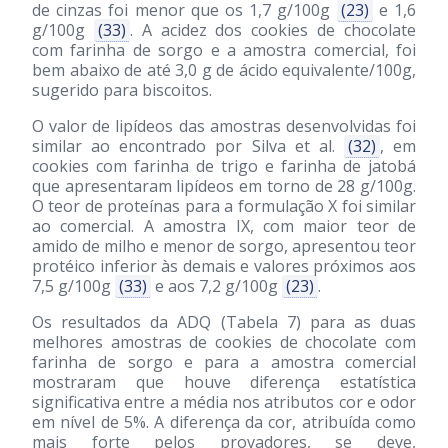
de cinzas foi menor que os 1,7 g/100g
(23)
e 1,6
g/100g
(33)
. A acidez dos cookies de chocolate
com farinha de sorgo e a amostra comercial, foi
bem abaixo de até 3,0 g de ácido equivalente/100g,
sugerido para biscoitos.
O valor de lipídeos das amostras desenvolvidas foi
similar ao encontrado por Silva et al.
(32)
, em
cookies com farinha de trigo e farinha de jatobá
que apresentaram lipídeos em torno de 28 g/100g.
O teor de proteínas para a formulação X foi similar
ao comercial. A amostra IX, com maior teor de
amido de milho e menor de sorgo, apresentou teor
protéico inferior às demais e valores próximos aos
7,5 g/100g
(33)
e aos 7,2 g/100g
(23)
.
Os resultados da ADQ (Tabela 7) para as duas
melhores amostras de cookies de chocolate com
farinha de sorgo e para a amostra comercial
mostraram que houve diferença estatística
significativa entre a média nos atributos cor e odor
em nível de 5%. A diferença da cor, atribuída como
mais forte pelos provadores, se deve,