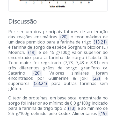
Discussão
Por ser um dos principais fatores de aceleração
das reações enzimáticas
(20)
o teor máximo de
umidade permitido para a farinha de trigo
(13,21)
e farinha de sorgo da espécie Sorghum bicolor (L.)
Moench,
(19)
é de 15 g/100g valor superior ao
encontrado para a farinha de sorgo (Tabela 4).
Teor maior foi registrado (7,73, 7,48 e 8,81) em
três diferentes grãos de sorgo granífero cv.
Sacarino
(20)
. Valores similares foram
encontrados por Guilherme & Jokl
(22)
e
superiores
(23,24)
para outras farinhas sem
glúten.
O teor de proteínas, em base seca, encontrada no
sorgo foi inferior ao mínimo de 8,0 g/100g indicado
para a farinha de trigo tipo 2
(13)
e ao mínimo de
8,5 g/100g definido pelo Codex Alimentarius
(19)