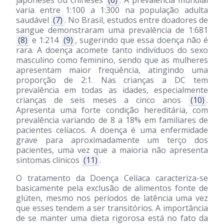
japoneses ou chineses
(6)
. A prevalência mundial
varia entre 1:100 a 1:300 na população adulta
saudável
(7)
. No Brasil, estudos entre doadores de
sangue demonstraram uma prevalência de 1:681
(8)
e 1:214
(9)
, sugerindo que essa doença não é
rara. A doença acomete tanto indivíduos do sexo
masculino como feminino, sendo que as mulheres
apresentam maior freqüência, atingindo uma
proporção de 2:1. Nas crianças a DC tem
prevalência em todas as idades, especialmente
crianças de seis meses a cinco anos
(10)
.
Apresenta uma forte condição hereditária, com
prevalência variando de 8 a 18% em familiares de
pacientes celíacos. A doença é uma enfermidade
grave para aproximadamente um terço dos
pacientes, uma vez que a maioria não apresenta
sintomas clínicos
(11)
.
O tratamento da Doença Celíaca caracteriza-se
basicamente pela exclusão de alimentos fonte de
glúten, mesmo nos períodos de latência uma vez
que esses tendem a ser transitórios. A importância
de se manter uma dieta rigorosa está no fato da