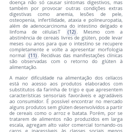
doença não só causar sintomas digestivos, mas
também por provocar outras condições extras
digestivas como anemia, lesões de pele,
osteopenia, infertilidade, ataxia e polineuropatia,
além de adenocarcinoma do intestino delgado e
linfoma de célulasT
(12)
. Mesmo com a
abstinência de cereais livres de glúten, pode levar
meses ou anos para que o intestino se recupere
completamente e volte a apresentar morfologia
normal
(11)
. Recidivas das manifestações clínicas
são observadas com o retorno do glúten à
alimentação.
A maior dificuldade na alimentação dos celíacos
está no acesso aos produtos elaborados com
substitutos da farinha de trigo e que apresentem
características sensoriais favoráveis e agradáveis
ao consumidor. É possível encontrar no mercado
alguns produtos sem glúten desenvolvidos a partir
de cereais como o arroz e batata. Porém, por se
tratarem de alimentos não produzidos em larga
escala, agregam alto valor comercial tornando-os
caros e inacessíveis às classes sociais menos