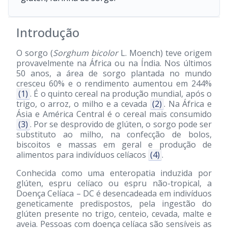
Introdução
O sorgo (
Sorghum bicolor
L. Moench) teve origem
provavelmente na África ou na Índia. Nos últimos
50 anos, a área de sorgo plantada no mundo
cresceu 60% e o rendimento aumentou em 244%
(1)
. É o quinto cereal na produção mundial, após o
trigo, o arroz, o milho e a cevada
(2)
. Na África e
Ásia e América Central é o cereal mais consumido
(3)
. Por se desprovido de glúten, o sorgo pode ser
substituto ao milho, na confecção de bolos,
biscoitos e massas em geral e produção de
alimentos para indivíduos celíacos
(4)
.
Conhecida como uma enteropatia induzida por
glúten, espru celíaco ou espru não-tropical, a
Doença Celíaca – DC é desencadeada em indivíduos
geneticamente predispostos, pela ingestão do
glúten presente no trigo, centeio, cevada, malte e
aveia. Pessoas com doença celíaca são sensíveis as