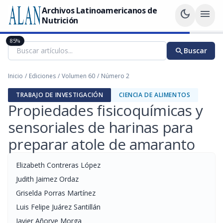
Archivos Latinoamericanos de
dark_mode
menu
Nutrición
85%
search
Buscar
Inicio
/
Ediciones
/
Volumen 60
/
Número 2
TRABAJO DE INVESTIGACIÓN
CIENCIA DE ALIMENTOS
Propiedades fisicoquímicas y
sensoriales de harinas para
preparar atole de amaranto
Elizabeth Contreras López
Judith Jaimez Ordaz
Griselda Porras Martínez
Luis Felipe Juárez Santillán
Javier Añorve Morga