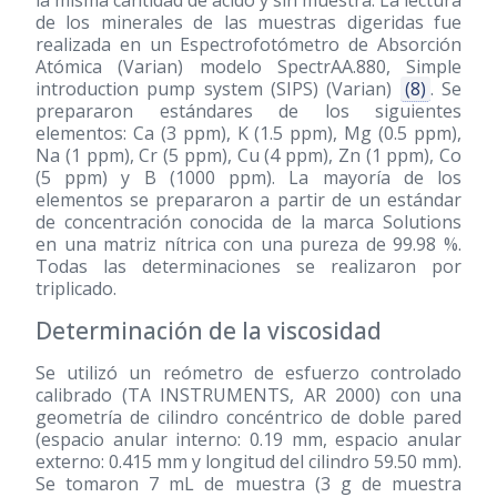
la misma cantidad de ácido y sin muestra. La lectura
de los minerales de las muestras digeridas fue
realizada en un Espectrofotómetro de Absorción
Atómica (Varian) modelo SpectrAA.880, Simple
introduction pump system (SIPS) (Varian)
(8)
. Se
prepararon estándares de los siguientes
elementos: Ca (3 ppm), K (1.5 ppm), Mg (0.5 ppm),
Na (1 ppm), Cr (5 ppm), Cu (4 ppm), Zn (1 ppm), Co
(5 ppm) y B (1000 ppm). La mayoría de los
elementos se prepararon a partir de un estándar
de concentración conocida de la marca Solutions
en una matriz nítrica con una pureza de 99.98 %.
Todas las determinaciones se realizaron por
triplicado.
Determinación de la viscosidad
Se utilizó un reómetro de esfuerzo controlado
calibrado (TA INSTRUMENTS, AR 2000) con una
geometría de cilindro concéntrico de doble pared
(espacio anular interno: 0.19 mm, espacio anular
externo: 0.415 mm y longitud del cilindro 59.50 mm).
Se tomaron 7 mL de muestra (3 g de muestra