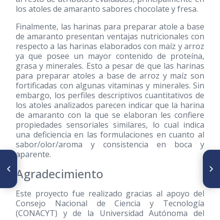
los atoles de amaranto sabores chocolate y fresa.
Finalmente, las harinas para preparar atole a base
de amaranto presentan ventajas nutricionales con
respecto a las harinas elaborados con maíz y arroz
ya que posee un mayor contenido de proteína,
grasa y minerales. Esto a pesar de que las harinas
para preparar atoles a base de arroz y maíz son
fortificadas con algunas vitaminas y minerales. Sin
embargo, los perfiles descriptivos cuantitativos de
los atoles analizados parecen indicar que la harina
de amaranto con la que se elaboran les confiere
propiedades sensoriales similares, lo cual indica
una deficiencia en las formulaciones en cuanto al
sabor/olor/aroma y consistencia en boca y
aparente.
ARTÍCULO ANTERIOR
SIGUIENTE ARTÍCULO
Evaluación microbiológica de
Stability of carotenoids,
Agradecimiento
alimentos listos para
phenolic compounds,
consumo procesados por
ascorbic acid and antioxidant
pequeñas industrias
capacity of tomatoes during
Este proyecto fue realizado gracias al apoyo del
costarricenses
thermal processing
Consejo Nacional de Ciencia y Tecnología
(CONACYT) y de la Universidad Autónoma del