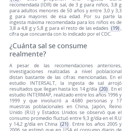
recomendada (IDR) de sal, de 3 g para niños, 3,8 g
para adultos menores de 50 años y entre 3,0 y 3,3
g para mayores de esa edad. Por su parte la
ingesta máxima recomendada para los niños es de
3,8 a 4,8 g y 5,8 g para el resto de las edades
(19)
,
cifra que concuerda con lo indicado por el CDC.
¿Cuánta sal se consume
realmente?
A pesar de las recomendaciones anteriores,
investigaciones realizadas a nivel poblacional
distan bastante de las cifras mencionadas. En el
estudio INTERSALT, la ingesta de sal arrojó
resultados que llegan hasta los 14 g/día
(20)
. En el
estudio INTERMAP, realizado entre los años 1996 y
1999 y que involucró a 4.680 personas y 17
muestras poblacionales en China, Japón, Reino
Unido (R.U) y Estados Unidos se observó que el
consumo promedio fluctuó entre 9,3 g/día en el R.U
y 14,2 g/día en China
(21)
. Entre los años 2005 y
2006 se estimó que en USA el consumo diario de