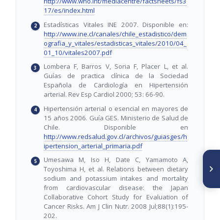
http://www.who.int/mediacentre/factsheets/fs3
17/es/index.html
Estadísticas Vitales INE 2007. Disponible en:
http://www.ine.cl/canales/chile_estadistico/dem
ografia_y_vitales/estadisticas_vitales/2010/04_
01_10/vitales2007.pdf
Lombera F, Barros V, Soria F, Placer L, et al.
Guías de practica clínica de la Sociedad
Española de Cardiología en Hipertensión
arterial. Rev Esp Cardiol 2000; 53: 66-90.
Hipertensión arterial o esencial en mayores de
15 años 2006. Guía GES. Ministerio de Salud de
Chile. Disponible en
http://www.redsalud.gov.cl/archivos/guiasges/h
ipertension_arterial_primaria.pdf
Umesawa M, Iso H, Date C, Yamamoto A,
SIGUIENTE ARTÍCULO
Nueva clasificación de las
Toyoshima H, et al. Relations between dietary
causas de mortalidad de
sodium and potassium intakes and mortality
origen nutricional por el
from cardiovascular disease: the Japan
método Delphi
Collaborative Cohort Study for Evaluation of
Cancer Risks. Am J Clin Nutr. 2008 Jul;88(1):195-
202.