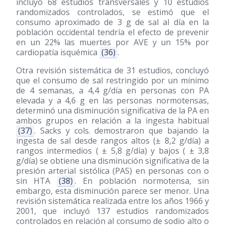
incluyó 68 estudios transversales y 10 estudios
randomizados controlados, se estimó que el
consumo aproximado de 3 g de sal al día en la
población occidental tendría el efecto de prevenir
en un 22% las muertes por AVE y un 15% por
cardiopatía isquémica
(36)
.
Otra revisión sistemática de 31 estudios, concluyó
que el consumo de sal restringido por un mínimo
de 4 semanas, a 4,4 g/día en personas con PA
elevada y a 4,6 g en las personas normotensas,
determinó una disminución significativa de la PA en
ambos grupos en relación a la ingesta habitual
(37)
. Sacks y cols. demostraron que bajando la
ingesta de sal desde rangos altos (± 8,2 g/día) a
rangos intermedios ( ± 5,8 g/día) y bajos ( ± 3,8
g/día) se obtiene una disminución significativa de la
presión arterial sistólica (PAS) en personas con o
sin HTA
(38)
. En población normotensa, sin
embargo, esta disminución parece ser menor. Una
revisión sistemática realizada entre los años 1966 y
2001, que incluyó 137 estudios randomizados
controlados en relación al consumo de sodio alto o