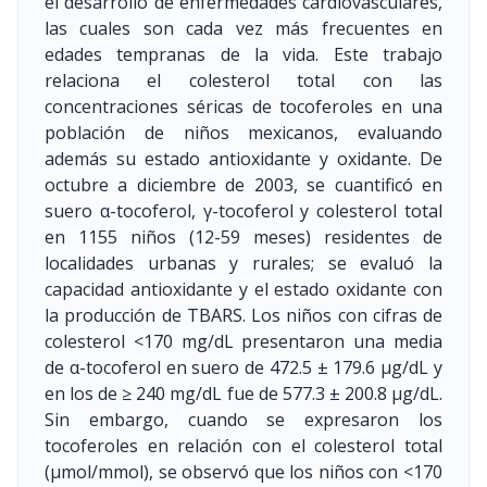
el desarrollo de enfermedades cardiovasculares,
las cuales son cada vez más frecuentes en
edades tempranas de la vida. Este trabajo
relaciona el colesterol total con las
concentraciones séricas de tocoferoles en una
población de niños mexicanos, evaluando
además su estado antioxidante y oxidante. De
octubre a diciembre de 2003, se cuantificó en
suero α-tocoferol, γ-tocoferol y colesterol total
en 1155 niños (12-59 meses) residentes de
localidades urbanas y rurales; se evaluó la
capacidad antioxidante y el estado oxidante con
la producción de TBARS. Los niños con cifras de
colesterol <170 mg/dL presentaron una media
de α-tocoferol en suero de 472.5 ± 179.6 μg/dL y
en los de ≥ 240 mg/dL fue de 577.3 ± 200.8 μg/dL.
Sin embargo, cuando se expresaron los
tocoferoles en relación con el colesterol total
(μmol/mmol), se observó que los niños con <170