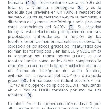
humano
(4, 5)
, representando cerca de 90% del
total de la vitamina E endógena
(6)
y es la
molécula que previene en un 100% la reabsorción
del feto durante la gestación y evita la hemólisis, a
diferencia del gamma tocoferol que solo previene
estas alteraciones del 3-20%
(7)
. Su actividad
biológica esta relacionada principalmente con sus
propiedades antioxidantes, la función de los
tocoferoles en las membranas celulares es evitar la
oxidación de los ácidos grasos poliinsaturados que
forman los fosfolípidos y en las LDL y VLDL limita
la formación del radical peroxil (LOO*). El alfa
tocoferol actúa como antioxidante rompiendo la
reacción en cadena de la lipoperoxidación al donar
un átomo de hidrógeno del anillo fenólico,
evitando así la reacción del LOO* con otro ácido
graso
(8)
, formándose un radical tocoferoxil (α-
TO*) y el hidroperóxido lipídico (LOOH), resultando
en ≤ 1 mol de LOOH formado por mol de alfa
tocoferol
(9)
.
La inhibición de la lipoperoxidación de las LDL por
alfa tocoferol se ha descrito en estudios in Vitro,