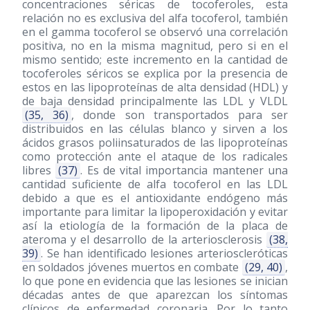
concentraciones séricas de tocoferoles, esta
relación no es exclusiva del alfa tocoferol, también
en el gamma tocoferol se observó una correlación
positiva, no en la misma magnitud, pero si en el
mismo sentido; este incremento en la cantidad de
tocoferoles séricos se explica por la presencia de
estos en las lipoproteínas de alta densidad (HDL) y
de baja densidad principalmente las LDL y VLDL
(35, 36)
, donde son transportados para ser
distribuidos en las células blanco y sirven a los
ácidos grasos poliinsaturados de las lipoproteínas
como protección ante el ataque de los radicales
libres
(37)
. Es de vital importancia mantener una
cantidad suficiente de alfa tocoferol en las LDL
debido a que es el antioxidante endógeno más
importante para limitar la lipoperoxidación y evitar
así la etiología de la formación de la placa de
ateroma y el desarrollo de la arteriosclerosis
(38,
39)
. Se han identificado lesiones arterioscleróticas
en soldados jóvenes muertos en combate
(29, 40)
,
lo que pone en evidencia que las lesiones se inician
décadas antes de que aparezcan los síntomas
clínicos de enfermedad coronaria. Por lo tanto