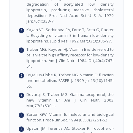
degradation of acetylated low density
lipoprotein, producing massive cholesterol
deposition. Proc Natl Acad Sci U S A. 1979
Jan;76(1):333-7.
Kagan VE, Serbinova EA, Forte T, Scita G, Packer
L. Recycling of vitamin E in human low density
lipoproteins. J Lipid Res. 1992 Mar;33(3):385-97.
Traber MG, Kayden HJ. Vitamin E is delivered to
cells via the high affinity receptor for low-density
lipoprotein. Am J Clin Nutr. 1984 Oct;40(4):747-
51.
Brigelius-Flohe R, Traber MG. Vitamin E: function
and metabolism. FASEB J. 1999 Jul;13(10):1145-
55.
Devaraj S, Traber MG. Gamma-tocopherol, the
new vitamin E? Am J Clin Nutr. 2003
Mar;77(3):530-1.
Burton GW. Vitamin E: molecular and biological
function. Proc Nutr Soc. 1994 Jul;53(2):251-62.
Upston JM, Terentis AC, Stocker R. Tocopherol-