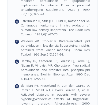
mediated peroxidation of lipoproteins:
implications for vitamin E as a potential
antiatherogenic supplement. FASEB J. 1999
Jun;13(9):977-94.
Esterbauer H, Striegl G, Puhl H, Rotheneder M.
Continuous monitoring of in vitro oxidation of
human low density lipoprotein. Free Radic Res
Commun. 1989;6(1):67-75.
Waldeck AR, Stocker R. Radical-initiated lipid
peroxidation in low density lipoproteins: insights
obtained from kinetic modeling. Chem Res
Toxicol. 1996 Sep;9(6):954-64.
Barclay LR, Cameron RC, Forrest BJ, Locke SJ,
Nigam R, Vinqvist MR. Cholesterol: free radical
peroxidation and transfer into phospholipid
membranes. Biochim Biophys Acta. 1990 Dec
4;1047(3):255-63.
de Man FH, Nieuwland R, van der Laarse A,
Romijn F, Smelt AH, Gevers Leuven JA, et al.
Activated platelets in patients with severe
hypertriglyceridemia: effects of triglyceride-
lowering therapy. Atherosclerosis. 2000