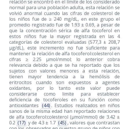
relación se encontró en el límite de los considerado
normal para una población adulta, esta relación se
volvió anormal cuando las cifras de colesterol de
los niños fue de ≥ 240 mg/dL, en este grupo el
promedio registrado fue de 1.93 ± 0.69, a pesar de
que la concentración sérica de alfa tocoferol en
estos niños fue la mayor registrada en las 4
categorías de colesterol evaluadas (577,3 ± 208,7
μg/dL), este incremento no fue suficiente para
mantener la relación de alfa tocoferol:colesterol en
cifras ≥ 2.25 μmol/mmol; lo anterior cobra
relevancia debido a que se ha reportado que los
sujetos con valores menores a esta relación,
tienen mayor tendencia a la hemólisis de
eritrocitos cuando son expuestos a agentes
oxidantes, por lo tanto este valor puede
considerarse como limite para establecer
deficiencia de tocoferoles en su función como
antioxidantes
(44)
. Estudios realizados en niños
sanos de la misma edad han reportado relaciones
de alfa tocoferol:colesterol (μmol/mmol) de 3.42 ±
0.2
(17)
y de 4.3 ± 1.7
(45)
, valores que contrastan
con los observados en nuestro grupo de niños con