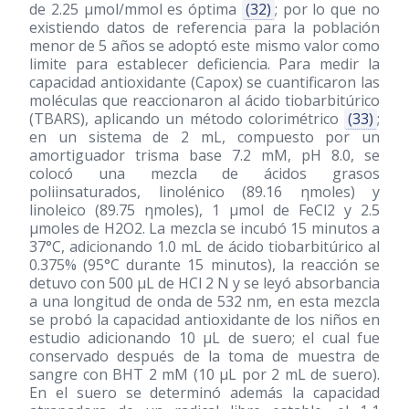
de 2.25 μmol/mmol es óptima
(32)
; por lo que no
existiendo datos de referencia para la población
menor de 5 años se adoptó este mismo valor como
limite para establecer deficiencia. Para medir la
capacidad antioxidante (Capox) se cuantificaron las
moléculas que reaccionaron al ácido tiobarbitúrico
(TBARS), aplicando un método colorimétrico
(33)
;
en un sistema de 2 mL, compuesto por un
amortiguador trisma base 7.2 mM, pH 8.0, se
colocó una mezcla de ácidos grasos
poliinsaturados, linolénico (89.16 ηmoles) y
linoleico (89.75 ηmoles), 1 μmol de FeCl2 y 2.5
μmoles de H2O2. La mezcla se incubó 15 minutos a
37°C, adicionando 1.0 mL de ácido tiobarbitúrico al
0.375% (95°C durante 15 minutos), la reacción se
detuvo con 500 μL de HCl 2 N y se leyó absorbancia
a una longitud de onda de 532 nm, en esta mezcla
se probó la capacidad antioxidante de los niños en
estudio adicionando 10 μL de suero; el cual fue
conservado después de la toma de muestra de
sangre con BHT 2 mM (10 μL por 2 mL de suero).
En el suero se determinó además la capacidad