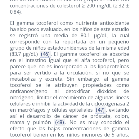
concentraciones de colesterol ≥ 200 mg/dL (2.32 ±
0.84).
El gamma tocoferol como nutriente antioxidante
ha sido poco evaluado, en los niños de este estudio
se registró una media de 80.1 μg/dL, la cual
corresponde con la reportada en un pequeño
grupo de niños estadounidenses de la misma edad
(83.7 μg/dL)
(46)
. El gamma tocoferol se absorbe
en el intestino igual que el alfa tocoferol, pero
parece que no es incorporado a las lipoproteínas
para ser vertido a la circulación, si no que se
metaboliza y excreta. Sin embargo, al gamma
tocoferol se le atribuyen propiedades como
anticancerígeno al detoxificar dióxidos de
nitrógeno, limitar el crecimiento de algunas líneas
celulares e inhibir la actividad de la ciclooxigenasa 2
en macrófagos y células epiteliales
(47)
, evitando
así el desarrollo de cáncer de próstata, colon,
mama y pulmón
(48)
. No es muy conocido el
efecto que las bajas concentraciones de gamma
tocoferol tienen en los niños menores de 5 años,