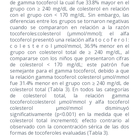
de gamma tocoferol la cual fue 33.8% mayor en el
grupo con ≥ 240 mg/dL de colesterol en relación
con el grupo con < 170 mg/dL. Sin embargo, las
diferencias entre los grupos se tornaron negativas
cuando se compararon en relación a la razón
tocoferoles:colesterol (μmmol/mmol); el alfa
tocoferol presentó una relación alfa t o c o f e r o l :
c o l e s t e r o l μmol/mmol, 36.9% menor en el
grupo con colesterol total de ≥ 240 mg/dL, al
compararse con los niños que presentaron cifras
de colesterol < 170 mg/dL; este patrón fue
semejante para el gamma tocoferol, debido a que
la relación gamma tocoferol: colesterol μmol/mmol
fue 31.4% menor en el grupo con ≥ 240 mg/dL de
colesterol total (Tabla 3). En todos las categorías
de colesterol total, la relación gamma
tocoferol:colesterol μmol/mmol y alfa tocoferol
colesterol μmol/mmol disminuyó
significativamente (p<0.001) en la medida que el
colesterol total incrementó; efecto contrario al
observado con la concentración sérica de las dos
formas de tocoferoles evaluadas (Tabla 3).