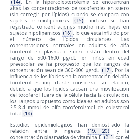
(14)
. En la hipercolesterolemia se encuentran
altas las concentraciones de tocoferoles en suero
(sin corregir por lípidos) cuando se compara con
sujetos normolipemicos
(15)
, incluso se han
registrado concentraciones mucho más bajas en
sujetos hipolipemicos
(16)
, lo que esta influido por
el número de lípidos circulantes. Las
concentraciones normales en adultos de alfa
tocoferol en plasma o suero están dentro del
rango de 500-1600 μg/dL, en niños en edad
preescolar se ha propuesto que los rangos de
concentración sean de 300-900 μg/dL
(17)
. Por la
influencia de los lípidos en la concentración del alfa
tocoferol es importante considerar su relación,
debido a que los lípidos causan una movilización
del tocoferol fuera de la célula hacia la circulación,
los rangos propuesto como ideales en adultos son
2.5-8.4 mmol de alfa tocoferol/mol de colesterol
total
(18)
.
Estudios epidemiológicos han demostrado la
relación entre la ingesta
(19, 20)
y la
concentración plasmática de vitamina E
(21)
con el