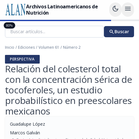
Archivos Latinoamericanos de
dark_mode
menu
Nutrición
80%
search
Buscar
Inicio
/
Ediciones
/
Volumen 61
/
Número 2
PERSPECTIVA
Relación del colesterol total
con la concentración sérica de
tocoferoles, un estudio
probabilístico en preescolares
mexicanos
Guadalupe López
Marcos Galván