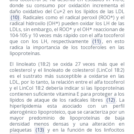
donde su consumo por oxidación incrementa el
daño oxidativo del Cu+2 en los lípidos de las LDL
(10)
. Radicales como el radical peroxil (ROO*) y el
radical hidroxilo (OH*) pueden oxidar los LH de las
LDLs, sin embargo, el ROO* y el OH* reaccionan de
104-105 y 10 veces más rápido con el alfa tocoferol
que con los LH, respectivamente
(11)
, en esto
radica la importancia de los tocoferoles en las
lipoproteínas.
El linoleato (18:2) se oxida 27 veces más que el
colesterol y el linoleato de colesterol (LinCol 18:2)
es el sustrato más susceptible a oxidarse en las
LDL, por lo tanto, la relación entre el alfa tocoferol
y el LinCol 18:2 debería indicar si las lipoproteínas
contienen suficiente vitamina E para proteger a los
lípidos de ataque de los radicales libres
(12)
. La
hiperlipidemia esta asociado con un perfil
aterogénico lipoproteico, que se caracteriza por un
mayor predominio de lipoproteínas de baja
densidad menos densas y una alteración en
plaquetas
(13)
y en la función de los linfocitos