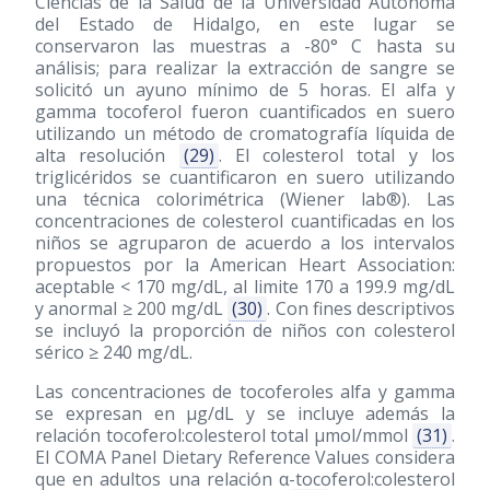
Ciencias de la Salud de la Universidad Autónoma
del Estado de Hidalgo, en este lugar se
conservaron las muestras a -80° C hasta su
análisis; para realizar la extracción de sangre se
solicitó un ayuno mínimo de 5 horas. El alfa y
gamma tocoferol fueron cuantificados en suero
utilizando un método de cromatografía líquida de
alta resolución
(29)
. El colesterol total y los
triglicéridos se cuantificaron en suero utilizando
una técnica colorimétrica (Wiener lab®). Las
concentraciones de colesterol cuantificadas en los
niños se agruparon de acuerdo a los intervalos
propuestos por la American Heart Association:
aceptable < 170 mg/dL, al limite 170 a 199.9 mg/dL
y anormal ≥ 200 mg/dL
(30)
. Con fines descriptivos
se incluyó la proporción de niños con colesterol
sérico ≥ 240 mg/dL.
Las concentraciones de tocoferoles alfa y gamma
se expresan en μg/dL y se incluye además la
relación tocoferol:colesterol total μmol/mmol
(31)
.
El COMA Panel Dietary Reference Values considera
que en adultos una relación α-tocoferol:colesterol