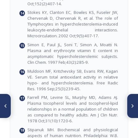
Oct;152(2):407-14.
Stokes KY, Clanton EC, Bowles KS, Fuseler JW,
Chervenak D, Chervenak R, et al. The role of
Tlymphocytes in hypercholesterolemia-induced
leukocyte-endothelial interactions.
Microcirculation. 2002 Oct;9(5):407-17.
Simon E, Paul JL, Soni T, Simon A, Moatti N.
Plasma and erythrocyte vitamin E content in
asymptomatic hypercholesterolemic subjects.
Clin Chem. 1997 Feb;43(2):285-9.
Muldoon MF, Kritchevsky SB, Evans RW, Kagan
VE. Serum total antioxidant activity in relative
hypo- and hypercholesterolemia. Free Radic
Res. 1996 Sep;25(3):239-45.
Farrell PM, Levine SL, Murphy MD, Adams AJ.
ARTÍCULO ANTERIOR
SIGUIENTE ARTÍCULO
Plasma tocopherol levels and tocopherol-lipid
Nueva clasificación de las
Heat-treated hull flour does
relationships in a normal population of children
causas de mortalidad de
not affect iron bioavailability in
as compared to healthy adults. Am J Clin Nutr.
origen nutricional por el
rats
método Delphi
1978 Oct;31(10):1720-6.
Stipanuk MH. Biochemical and physiological
aspects of human nutrition. Philadelphia: W.B.