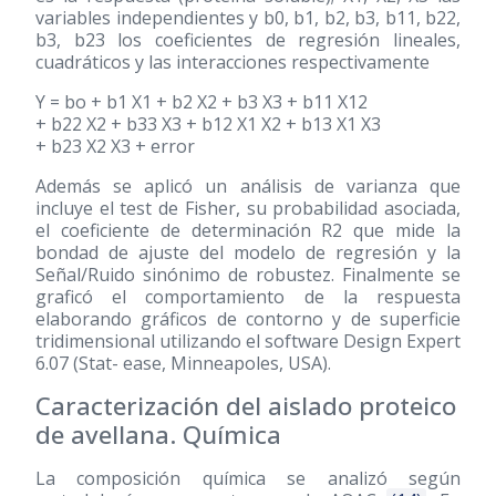
variables independientes y b0, b1, b2, b3, b11, b22,
b3, b23 los coeficientes de regresión lineales,
cuadráticos y las interacciones respectivamente
Y = bo + b1 X1 + b2 X2 + b3 X3 + b11 X12
+ b22 X2 + b33 X3 + b12 X1 X2 + b13 X1 X3
+ b23 X2 X3 + error
Además se aplicó un análisis de varianza que
incluye el test de Fisher, su probabilidad asociada,
el coeficiente de determinación R2 que mide la
bondad de ajuste del modelo de regresión y la
Señal/Ruido sinónimo de robustez. Finalmente se
graficó el comportamiento de la respuesta
elaborando gráficos de contorno y de superficie
tridimensional utilizando el software Design Expert
6.07 (Stat- ease, Minneapoles, USA).
Caracterización del aislado proteico
de avellana. Química
La composición química se analizó según