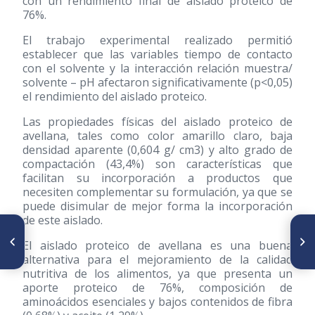
con un rendimiento final de aislado proteico de
76%.
El trabajo experimental realizado permitió
establecer que las variables tiempo de contacto
con el solvente y la interacción relación muestra/
solvente – pH afectaron significativamente (p<0,05)
el rendimiento del aislado proteico.
Las propiedades físicas del aislado proteico de
avellana, tales como color amarillo claro, baja
densidad aparente (0,604 g/ cm3) y alto grado de
compactación (43,4%) son características que
facilitan su incorporación a productos que
necesiten complementar su formulación, ya que se
puede disimular de mejor forma la incorporación
de este aislado.
ARTÍCULO ANTERIOR
SIGUIENTE ARTÍCULO
Efecto bacteriostático y/o
Native black Michuñe potato
El aislado proteico de avellana es una buena
bactericida del extracto de gel
variety: characterization, frying
alternativa para el mejoramiento de la calidad
de Aloe vera sobre cultivos de
conditions and sensory
nutritiva de los alimentos, ya que presenta un
Listeria monocytogenes
evaluation
aporte proteico de 76%, composición de
aminoácidos esenciales y bajos contenidos de fibra