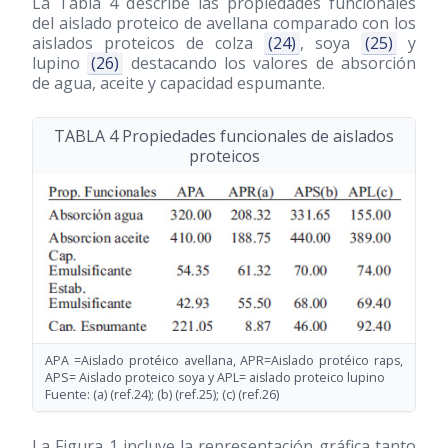
La Tabla 4 describe las propiedades funcionales
del aislado proteico de avellana comparado con los
aislados proteicos de colza
(24)
, soya
(25)
y
lupino
(26)
destacando los valores de absorción
de agua, aceite y capacidad espumante.
TABLA 4 Propiedades funcionales de aislados
proteicos
APA =Aislado protéico avellana, APR=Aislado protéico raps,
APS= Aislado proteico soya y APL= aislado proteico lupino
Fuente: (a) (ref.24); (b) (ref.25); (c) (ref.26)
La Figura 1 incluye la representación gráfica tanto