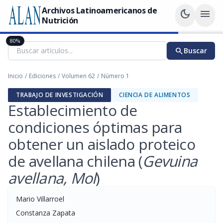
Archivos Latinoamericanos de
dark_mode
menu
Nutrición
80%
search
Buscar
Inicio
/
Ediciones
/
Volumen 62
/
Número 1
TRABAJO DE INVESTIGACIÓN
CIENCIA DE ALIMENTOS
Establecimiento de
condiciones óptimas para
obtener un aislado proteico
de avellana chilena (
Gevuina
avellana, Mol
)
Mario Villarroel
Constanza Zapata