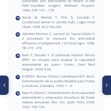
substrates and antioxidants by means of the
Folin–Ciocalteu reagent. Methods Enzymol.
1999; 299: 152 – 178.
Naczk M, Nichols T, Pink D, Sosulski F.
Condensed tannin in canolla hulls. J Agric Food
Chem. 1994; 42:2196-200.
Sánchez-Moreno C, Larrauri JA, Saura-Calixto F.
A procedure to measure the anti-radical
efficiency of polyphenols. J Sci Food Agric. 1998;
78: 270 - 276.
Bahr P, Basalto Y. El potencial reductor férrico
(FRP). Un ensayo para evaluar la capacidad
antioxidante en suero. Correo Cient Med
Holguín. 2004; 8 (4).
ICONTEC. Norma Técnica Colombiana NTC 4623.
ARTÍCULO ANTERIOR
SIGUIENTE ARTÍCULO
Determinación de la acidez titulable para frutas
Diseño de un programa de
Fósforo fítico y actividad de
y verduras. Colombia. 1999; 1 – 6.
Análisis de Peligros y Puntos
fitasa en fórmulas infantiles
Repo R, Encina C. Determinación de la capacidad
de Control Crítico en el
basadas en cereales
proceso productivo de cacao
antioxidante y compuestos bioactivos de frutas
en polvo en una industria
nativas peruanas. Rev. Soc. Quím. Perú. 2008;
alimentaria
74(2): 108-124.