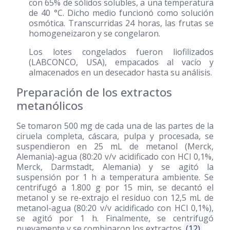
con 65% de sólidos solubles, a una temperatura
de 40 °C. Dicho medio funcionó como solución
osmótica. Transcurridas 24 horas, las frutas se
homogeneizaron y se congelaron.
Los lotes congelados fueron liofilizados
(LABCONCO, USA), empacados al vacío y
almacenados en un desecador hasta su análisis.
Preparación de los extractos
metanólicos
Se tomaron 500 mg de cada una de las partes de la
ciruela completa, cáscara, pulpa y procesada, se
suspendieron en 25 mL de metanol (Merck,
Alemania)-agua (80:20 v/v acidificado con HCl 0,1%,
Merck, Darmstadt, Alemania) y se agitó la
suspensión por 1 h a temperatura ambiente. Se
centrifugó a 1.800 g por 15 min, se decantó el
metanol y se re-extrajo el residuo con 12,5 mL de
metanol-agua (80:20 v/v acidificado con HCl 0,1%),
se agitó por 1 h. Finalmente, se centrifugó
nuevamente y se combinaron los extractos
(12)
.