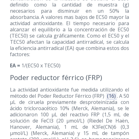
definido como la cantidad de muestra (g)
necesarios para disminuir en un 50% la
absorbancia. A valores mas bajos de EC50 mayor la
actividad antioxidante. El tiempo necesario para
alcanzar el equilibrio a la concentración de EC50
(TEC50) se calcula gráficamente. Como el EC50 y el
TEC50 afectan la capacidad antirradical, se calcula
la eficiencia antirradical (EA) que combina estos dos
factores:
EA =
1/(EC50 x TEC50)
Poder reductor férrico (FRP)
La actividad antioxidante fue medida utilizando el
método del Poder Reductor Férrico (FRP)
(16)
. A 50
μL de ciruela previamente desproteinizada con
ácido tricloroacético 10% (Merck, Alemania), se le
adicionaron 100 μL del reactivo FRP (1,5 mL de
solución de FeCl3 (20 μmol/L) (Riedel De Haën,
Hanover, Alemania), 1 mL de K3Fe(CN)6 (0,3
μmol/L) (Merck, Alemania) y 15 mL de tampón