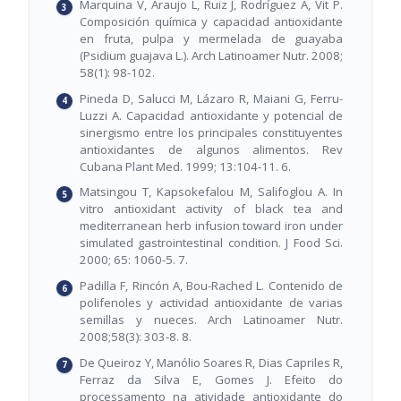
Marquina V, Araujo L, Ruiz J, Rodríguez A, Vit P.
Composición química y capacidad antioxidante
en fruta, pulpa y mermelada de guayaba
(Psidium guajava L.). Arch Latinoamer Nutr. 2008;
58(1): 98-102.
Pineda D, Salucci M, Lázaro R, Maiani G, Ferru-
Luzzi A. Capacidad antioxidante y potencial de
sinergismo entre los principales constituyentes
antioxidantes de algunos alimentos. Rev
Cubana Plant Med. 1999; 13:104-11. 6.
Matsingou T, Kapsokefalou M, Salifoglou A. In
vitro antioxidant activity of black tea and
mediterranean herb infusion toward iron under
simulated gastrointestinal condition. J Food Sci.
2000; 65: 1060-5. 7.
Padilla F, Rincón A, Bou-Rached L. Contenido de
polifenoles y actividad antioxidante de varias
semillas y nueces. Arch Latinoamer Nutr.
2008;58(3): 303-8. 8.
De Queiroz Y, Manólio Soares R, Dias Capriles R,
Ferraz da Silva E, Gomes J. Efeito do
processamento na atividade antioxidante do