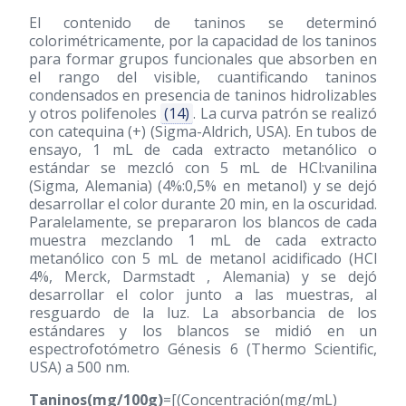
El contenido de taninos se determinó
colorimétricamente, por la capacidad de los taninos
para formar grupos funcionales que absorben en
el rango del visible, cuantificando taninos
condensados en presencia de taninos hidrolizables
y otros polifenoles
(14)
. La curva patrón se realizó
con catequina (+) (Sigma-Aldrich, USA). En tubos de
ensayo, 1 mL de cada extracto metanólico o
estándar se mezcló con 5 mL de HCl:vanilina
(Sigma, Alemania) (4%:0,5% en metanol) y se dejó
desarrollar el color durante 20 min, en la oscuridad.
Paralelamente, se prepararon los blancos de cada
muestra mezclando 1 mL de cada extracto
metanólico con 5 mL de metanol acidificado (HCl
4%, Merck, Darmstadt , Alemania) y se dejó
desarrollar el color junto a las muestras, al
resguardo de la luz. La absorbancia de los
estándares y los blancos se midió en un
espectrofotómetro Génesis 6 (Thermo Scientific,
USA) a 500 nm.
Taninos(mg/100g)
=[(Concentración(mg/mL)