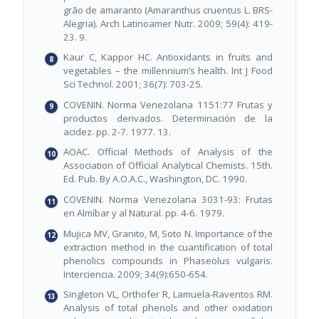
grão de amaranto (Amaranthus cruentus L. BRS-
Alegria). Arch Latinoamer Nutr. 2009; 59(4): 419-
23. 9.
Kaur C, Kappor HC. Antioxidants in fruits and
vegetables – the millennium’s health. Int J Food
Sci Technol. 2001; 36(7): 703-25.
COVENIN. Norma Venezolana 1151:77 Frutas y
productos derivados. Determinación de la
acidez. pp. 2-7. 1977. 13.
AOAC. Official Methods of Analysis of the
Association of Official Analytical Chemists. 15th.
Ed. Pub. By A.O.A.C., Washington, DC. 1990.
COVENIN. Norma Venezolana 3031-93: Frutas
en Almíbar y al Natural. pp. 4-6. 1979.
Mujica MV, Granito, M, Soto N. Importance of the
extraction method in the cuantification of total
phenolics compounds in Phaseolus vulgaris.
Interciencia. 2009; 34(9):650-654.
Singleton VL, Orthofer R, Lamuela-Raventos RM.
Analysis of total phenols and other oxidation