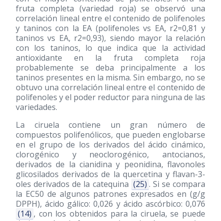
fruta completa (variedad roja) se observó una
correlación lineal entre el contenido de polifenoles
y taninos con la EA (polifenoles vs EA, r2=0,81 y
taninos vs EA, r2=0,93), siendo mayor la relación
con los taninos, lo que indica que la actividad
antioxidante en la fruta completa roja
probablemente se deba principalmente a los
taninos presentes en la misma. Sin embargo, no se
obtuvo una correlación lineal entre el contenido de
polifenoles y el poder reductor para ninguna de las
variedades.
La ciruela contiene un gran número de
compuestos polifenólicos, que pueden englobarse
en el grupo de los derivados del ácido cinámico,
clorogénico y neoclorogénico, antocianos,
derivados de la cianidina y peonidina, flavonoles
glicosilados derivados de la quercetina y flavan-3-
oles derivados de la catequina
(25)
. Si se compara
la EC50 de algunos patrones expresados en (g/g
DPPH), ácido gálico: 0,026 y ácido ascórbico: 0,076
(14)
, con los obtenidos para la ciruela, se puede