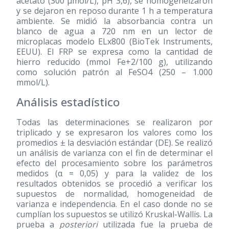
acetato (300 μmol/L), pH 3,6), se homogeneizaron
y se dejaron en reposo durante 1 h a temperatura
ambiente. Se midió la absorbancia contra un
blanco de agua a 720 nm en un lector de
microplacas modelo ELx800 (BioTek Instruments,
EEUU). El FRP se expresa como la cantidad de
hierro reducido (mmol Fe+2/100 g), utilizando
como solución patrón al FeSO4 (250 – 1.000
mmol/L).
Análisis estadístico
Todas las determinaciones se realizaron por
triplicado y se expresaron los valores como los
promedios ± la desviación estándar (DE). Se realizó
un análisis de varianza con el fin de determinar el
efecto del procesamiento sobre los parámetros
medidos (α = 0,05) y para la validez de los
resultados obtenidos se procedió a verificar los
supuestos de normalidad, homogeneidad de
varianza e independencia. En el caso donde no se
cumplían los supuestos se utilizó Kruskal-Wallis. La
prueba a
posteriori
utilizada fue la prueba de