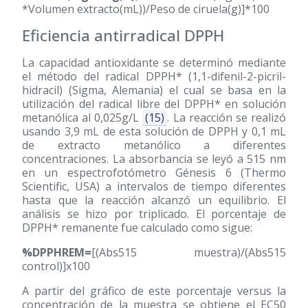
*Volumen extracto(mL))/Peso de ciruela(g)]*100
Eficiencia antirradical DPPH
La capacidad antioxidante se determinó mediante
el método del radical DPPH* (1,1-difenil-2-picril-
hidracil) (Sigma, Alemania) el cual se basa en la
utilización del radical libre del DPPH* en solución
metanólica al 0,025g/L
(15)
. La reacción se realizó
usando 3,9 mL de esta solución de DPPH y 0,1 mL
de extracto metanólico a diferentes
concentraciones. La absorbancia se leyó a 515 nm
en un espectrofotómetro Génesis 6 (Thermo
Scientific, USA) a intervalos de tiempo diferentes
hasta que la reacción alcanzó un equilibrio. El
análisis se hizo por triplicado. El porcentaje de
DPPH* remanente fue calculado como sigue:
%DPPHREM=
[(Abs515 muestra)/(Abs515
control)]x100
A partir del gráfico de este porcentaje versus la
concentración de la muestra se obtiene el EC50