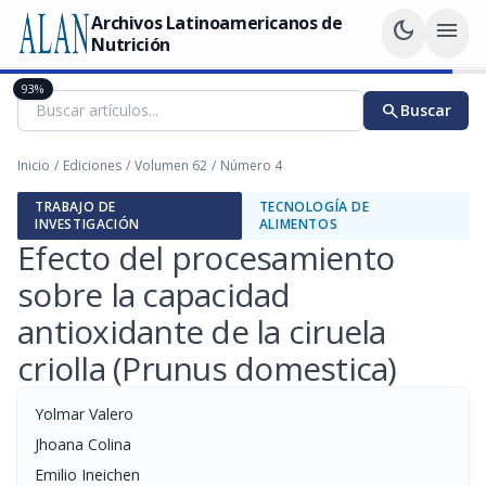
Archivos Latinoamericanos de
dark_mode
menu
Nutrición
93%
search
Buscar
Inicio
/
Ediciones
/
Volumen 62
/
Número 4
TRABAJO DE
TECNOLOGÍA DE
INVESTIGACIÓN
ALIMENTOS
Efecto del procesamiento
sobre la capacidad
antioxidante de la ciruela
criolla (Prunus domestica)
Yolmar Valero
Jhoana Colina
Emilio Ineichen