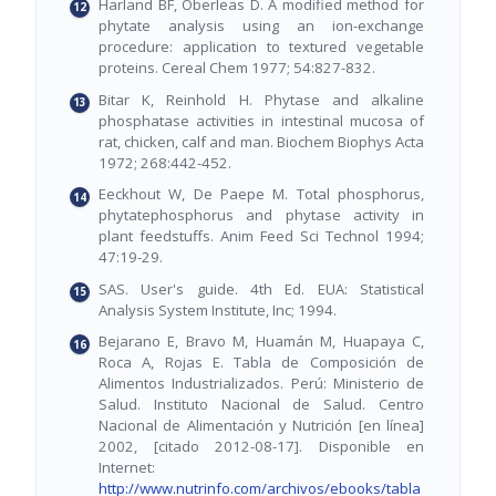
Harland BF, Oberleas D. A modified method for
phytate analysis using an ion-exchange
procedure: application to textured vegetable
proteins. Cereal Chem 1977; 54:827-832.
Bitar K, Reinhold H. Phytase and alkaline
phosphatase activities in intestinal mucosa of
rat, chicken, calf and man. Biochem Biophys Acta
1972; 268:442-452.
Eeckhout W, De Paepe M. Total phosphorus,
phytatephosphorus and phytase activity in
plant feedstuffs. Anim Feed Sci Technol 1994;
47:19-29.
SAS. User's guide. 4th Ed. EUA: Statistical
Analysis System Institute, Inc; 1994.
Bejarano E, Bravo M, Huamán M, Huapaya C,
Roca A, Rojas E. Tabla de Composición de
Alimentos Industrializados. Perú: Ministerio de
Salud. Instituto Nacional de Salud. Centro
Nacional de Alimentación y Nutrición [en línea]
2002, [citado 2012-08-17]. Disponible en
Internet:
http://www.nutrinfo.com/archivos/ebooks/tabla