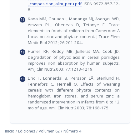
_composicion_alim_peru.pdf
. ISBN 9972-857-32-
8.
Kana MM, Gouado I, Mananga MJ, Asongni WD,
Amvam PH, Oberleas D, Tetanye E. Trace
elements in foods of children from Cameroon: A
focus on zinc and phytate content. J Trace Elem
Medic Biol 2012; 26:201-204.
Hurrell RF, Reddy MB, Juillerat MA, Cook JD.
Degradation of phytic acid in cereal porridges
improves iron absorption by human subjects.
Am J Clin Nutr 2003; 77:1213-1219.
Lind T, Lönnerdal B, Persson LÅ, Stenlund H,
Tennefors C, Hernell O. Effects of weaning
cereals with different phytate contents on
hemoglobin, iron stores, and serum zinc: a
randomized intervention in infants from 6 to 12
mo of age. Am J Clin Nutr 2003; 78:168-175.
Inicio
/
Ediciones
/
Volumen 62
/
Número 4