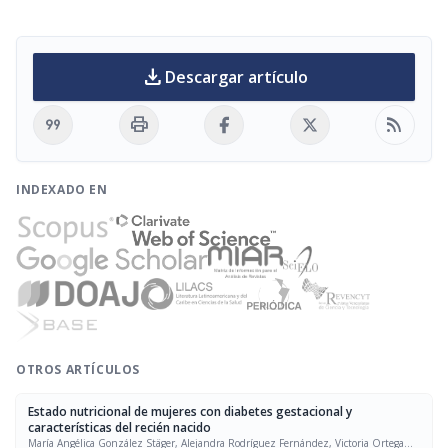
download
Descargar artículo
format_quote
print
rss_feed
INDEXADO EN
OTROS ARTÍCULOS
Estado nutricional de mujeres con diabetes gestacional y
características del recién nacido
María Angélica González Stäger, Alejandra Rodríguez Fernández, Victoria Ortega