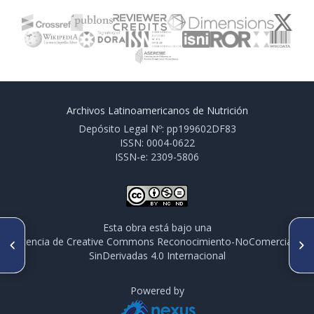
Archivos Latinoamericanos de Nutrición
Depósito Legal Nº: pp199602DF83
ISSN: 0004-0622
ISSN-e: 2309-5806
Esta obra está bajo una
ARTÍCULO ANTERIOR
SIGUIENTE ARTÍCULO
licencia de Creative Commons Reconocimiento-NoComercial-
Efecto del procesamiento
Antioxidant activity of four
SinDerivadas 4.0 Internacional
sobre la capacidad
color fractions of bee pollen
antioxidante de la ciruela
from Mérida, Venezuela
criolla (Prunus domestica)
Powered by