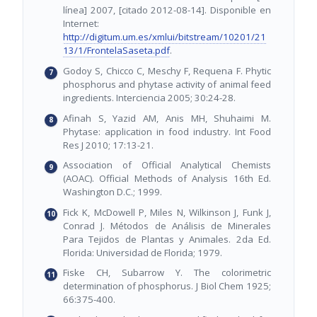
línea] 2007, [citado 2012-08-14]. Disponible en
Internet:
http://digitum.um.es/xmlui/bitstream/10201/21
13/1/FrontelaSaseta.pdf
.
Godoy S, Chicco C, Meschy F, Requena F. Phytic
phosphorus and phytase activity of animal feed
ingredients. Interciencia 2005; 30:24-28.
Afinah S, Yazid AM, Anis MH, Shuhaimi M.
Phytase: application in food industry. Int Food
Res J 2010; 17:13-21.
Association of Official Analytical Chemists
(AOAC). Official Methods of Analysis 16th Ed.
Washington D.C.; 1999.
Fick K, McDowell P, Miles N, Wilkinson J, Funk J,
Conrad J. Métodos de Análisis de Minerales
Para Tejidos de Plantas y Animales. 2da Ed.
Florida: Universidad de Florida; 1979.
Fiske CH, Subarrow Y. The colorimetric
determination of phosphorus. J Biol Chem 1925;
66:375-400.