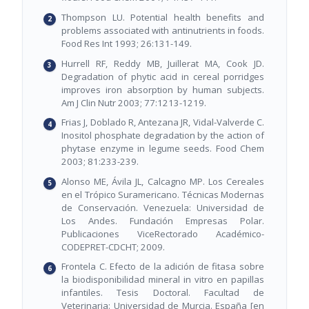
Thompson LU. Potential health benefits and
problems associated with antinutrients in foods.
Food Res Int 1993; 26:131-149.
Hurrell RF, Reddy MB, Juillerat MA, Cook JD.
Degradation of phytic acid in cereal porridges
improves iron absorption by human subjects.
Am J Clin Nutr 2003; 77:1213-1219.
Frias J, Doblado R, Antezana JR, Vidal-Valverde C.
Inositol phosphate degradation by the action of
phytase enzyme in legume seeds. Food Chem
2003; 81:233-239.
Alonso ME, Ávila JL, Calcagno MP. Los Cereales
en el Trópico Suramericano. Técnicas Modernas
de Conservación. Venezuela: Universidad de
Los Andes. Fundación Empresas Polar.
Publicaciones ViceRectorado Académico-
CODEPRET-CDCHT; 2009.
Frontela C. Efecto de la adición de fitasa sobre
la biodisponibilidad mineral in vitro en papillas
infantiles. Tesis Doctoral. Facultad de
Veterinaria: Universidad de Murcia. España [en