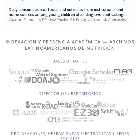
Quintana, Leslie Oliveras Vega
Daily consumption of foods and nutrients from institutional and
home sources among young children attending two contrasting
day-care centers in Guatemala City
Vossenaar M, Jaramillo P.M, Soto-Méndez M-J, Panday B, Hamelinck V, Bermúdez
O.I, Doak C.M, Mathias P, Solomons N.W
INDEXACIÓN Y PRESENCIA ACADÉMICA — ARCHIVOS
LATINOAMERICANOS DE NUTRICIÓN
BASES DE DATOS
DIRECTORIOS / REPOSITORIOS
DECLARACIONES, HERRAMIENTAS ELECTRÓNICAS Y REDES
SOCIALES