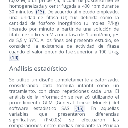
(0,02 M) a un pH de 7,5; la cual fue posteriormente
homogeneizada y centrifugada a 400 rpm durante
30 minutos
(13)
. De acuerdo al método empleado,
una unidad de fitasa (U) fue definida como la
cantidad de fósforo inorgánico (μ moles P/kg)
liberado por minuto a partir de una solución de
fitato de sodio 5 mM a una tasa de 1 μmol/min, pH
de 5,5 y 37ºC. A los fines del presente estudio, se
consideró la existencia de actividad de fitasa
cuando el valor obtenido fue superior a 100 U/kg
(14)
.
Análisis estadístico
Se utilizó un diseño completamente aleatorizado,
considerando cada fórmula infantil como un
tratamiento, con cinco repeticiones cada una. El
análisis de la información se realizó utilizando el
procedimiento GLM (General Linear Models) del
software estadístico SAS
(15)
. En aquellas
variables que presentaron diferencias
significativas (P<0,05) se efectuaron las
comparaciones entre medias mediante la Prueba