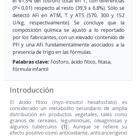
el 61,5% del fósforo total en T, con diferencias
(P< 0,01) respecto al resto (39,9 ± 6,8%). Sólo se
detectó AFi en ATM, T y ATS (570, 300 y 152
U/kg, respectivamente). Se concluye que la
composición química se ajustó a lo reportado
por los fabricantes, con un elevado contenido de
PFi y una AFi fundamentalmente asociados a la
presencia de trigo en las fórmulas.
Palabras clave:
Fósforo, ácido fítico, fitasa,
fórmula infantil
Introducción
El ácido fítico (myo-inositol hexafosfato) es
considerado un metabolito secundario de amplia
distribución en productos vegetales, tales como
granos de cereales, leguminosas, oleaginosas y
algunos tubérculos
(1)
. Aunque se refiere su
efecto positivo como antioxidante, anticancerígeno