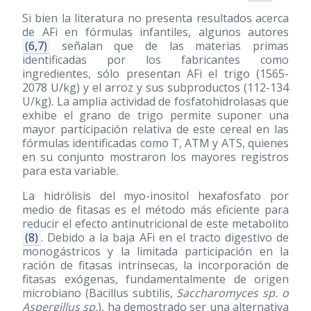
Si bien la literatura no presenta resultados acerca
de AFi en fórmulas infantiles, algunos autores
(6,7)
señalan que de las materias primas
identificadas por los fabricantes como
ingredientes, sólo presentan AFi el trigo (1565-
2078 U/kg) y el arroz y sus subproductos (112-134
U/kg). La amplia actividad de fosfatohidrolasas que
exhibe el grano de trigo permite suponer una
mayor participación relativa de este cereal en las
fórmulas identificadas como T, ATM y ATS, quienes
en su conjunto mostraron los mayores registros
para esta variable.
La hidrólisis del myo-inositol hexafosfato por
medio de fitasas es el método más eficiente para
reducir el efecto antinutricional de este metabolito
(8)
. Debido a la baja AFi en el tracto digestivo de
monogástricos y la limitada participación en la
ración de fitasas intrínsecas, la incorporación de
fitasas exógenas, fundamentalmente de origen
microbiano (Bacillus subtilis,
Saccharomyces sp. o
Aspergillus sp.
), ha demostrado ser una alternativa