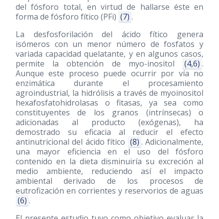
del fósforo total, en virtud de hallarse éste en
forma de fósforo fítico (PFi)
(7)
.
La desfosforilación del ácido fítico genera
isómeros con un menor número de fosfatos y
variada capacidad quelatante, y en algunos casos,
permite la obtención de myo-inositol
(4,6)
.
Aunque este proceso puede ocurrir por vía no
enzimática durante el procesamiento
agroindustrial, la hidrólisis a través de myoinositol
hexafosfatohidrolasas o fitasas, ya sea como
constituyentes de los granos (intrínsecas) o
adicionadas al producto (exógenas), ha
demostrado su eficacia al reducir el efecto
antinutricional del ácido fítico
(8)
. Adicionalmente,
una mayor eficiencia en el uso del fósforo
contenido en la dieta disminuiría su excreción al
medio ambiente, reduciendo así el impacto
ambiental derivado de los procesos de
eutrofización en corrientes y reservorios de aguas
(6)
.
El presente estudio tuvo como objetivo evaluar la