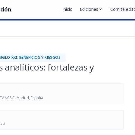
ición
Inicio
Ediciones
expand_more
Comité edito
IGLO XXI: BENEFICIOS Y RIESGOS
 analíticos: fortalezas y
ICTANCSIC. Madrid, España
ias)