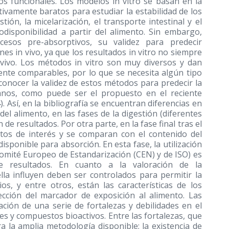
os funcionales. Los modelos in vitro se basan en la
ivamente baratos para estudiar la estabilidad de los
ón, la micelarización, el transporte intestinal y el
odisponibilidad a partir del alimento. Sin embargo,
esos pre-absorptivos, su validez para predecir
nes in vivo, ya que los resultados in vitro no siempre
 vivo. Los métodos in vitro son muy diversos y dan
mente comparables, por lo que se necesita algún tipo
conocer la validez de estos métodos para predecir la
manos, como puede ser el propuesto en el reciente
 Así, en la bibliografía se encuentran diferencias en
el alimento, en las fases de la digestión (diferentes
de resultados. Por otra parte, en la fase final tras el
tos de interés y se comparan con el contenido del
disponible para absorción. En esta fase, la utilización
Comité Europeo de Estandarización (CEN) y de ISO) es
e resultados. En cuanto a la valoración de la
ella influyen deben ser controlados para permitir la
os, y entre otros, están las características de los
lección del marcador de exposición al alimento. Las
ación de una serie de fortalezas y debilidades en el
es y compuestos bioactivos. Entre las fortalezas, que
 la amplia metodología disponible; la existencia de