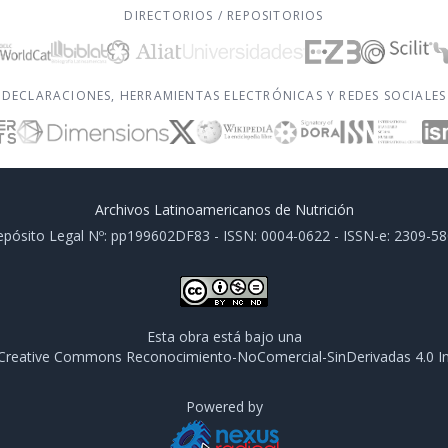
DIRECTORIOS / REPOSITORIOS
DECLARACIONES, HERRAMIENTAS ELECTRÓNICAS Y REDES SOCIALES
Archivos Latinoamericanos de Nutrición
pósito Legal Nº: pp199602DF83 - ISSN: 0004-0622 - ISSN-e: 2309-5
Esta obra está bajo una
e Creative Commons Reconocimiento-NoComercial-SinDerivadas 4.0 In
Powered by