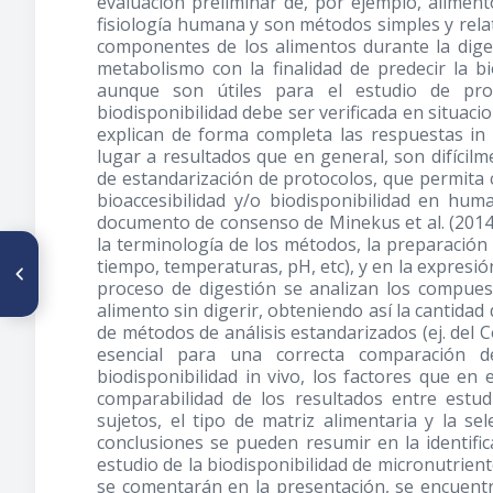
evaluación preliminar de, por ejemplo, aliment
fisiología humana y son métodos simples y relat
componentes de los alimentos durante la digesti
metabolismo con la finalidad de predecir la bi
aunque son útiles para el estudio de proc
biodisponibilidad debe ser verificada en situacio
explican de forma completa las respuestas in
lugar a resultados que en general, son difícil
de estandarización de protocolos, que permita 
bioaccesibilidad y/o biodisponibilidad en hu
documento de consenso de Minekus et al. (2014).
la terminología de los métodos, la preparación d
ARTÍCULO ANTERIOR
tiempo, temperaturas, pH, etc), y en la expresión 
Situacion de los programas
proceso de digestión se analizan los compues
de fortificacion de la sal en la
alimento sin digerir, obteniendo así la cantidad 
region de las Américas
de métodos de análisis estandarizados (ej. del 
esencial para una correcta comparación d
biodisponibilidad in vivo, los factores que en 
comparabilidad de los resultados entre estudi
sujetos, el tipo de matriz alimentaria y la se
conclusiones se pueden resumir en la identific
estudio de la biodisponibilidad de micronutrient
se comentarán en la presentación, se encuentra