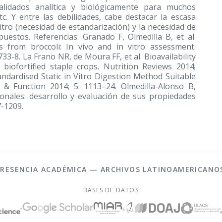
alidados analítica y biológicamente para muchos
c. Y entre las debilidades, cabe destacar la escasa
itro (necesidad de estandarización) y la necesidad de
uestos. Referencias: Granado F, Olmedilla B, et al.
ls from broccoli: In vivo and in vitro assessment.
3-8. La Frano NR, de Moura FF, et al. Bioavailability
 biofortified staple crops. Nutrition Reviews 2014;
andardised Static in Vitro Digestion Method Suitable
 & Function 2014; 5: 1113–24. Olmedilla-Alonso B,
onales: desarrollo y evaluación de sus propiedades
7-1209.
PRESENCIA ACADÉMICA — ARCHIVOS LATINOAMERICANO
BASES DE DATOS