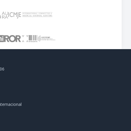
806
ternacional