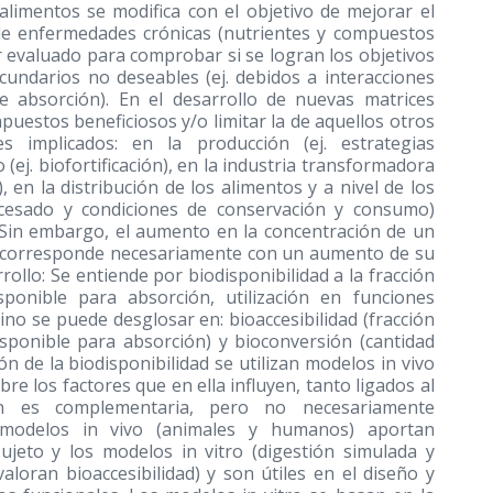
alimentos se modifica con el objetivo de mejorar el
 de enfermedades crónicas (nutrientes y compuestos
r evaluado para comprobar si se logran los objetivos
cundarios no deseables (ej. debidos a interacciones
e absorción). En el desarrollo de nuevas matrices
puestos beneficiosos y/o limitar la de aquellos otros
s implicados: en la producción (ej. estrategias
 (ej. biofortificación), en la industria transformadora
 en la distribución de los alimentos y a nivel de los
ocesado y condiciones de conservación y consumo)
 Sin embargo, el aumento en la concentración de un
 corresponde necesariamente con un aumento de su
rrollo: Se entiende por biodisponibilidad a la fracción
onible para absorción, utilización en funciones
ino se puede desglosar en: bioaccesibilidad (fracción
isponible para absorción) y bioconversión (cantidad
n de la biodisponibilidad se utilizan modelos in vivo
re los factores que en ella influyen, tanto ligados al
ón es complementaria, pero no necesariamente
s modelos in vivo (animales y humanos) aportan
ujeto y los modelos in vitro (digestión simulada y
valoran bioaccesibilidad) y son útiles en el diseño y