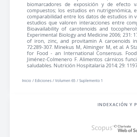
biomarcadores de exposición y de efecto v
compuestos; los estudios en nutrigenómica, et
comparabilidad entre los datos de estudios in v
estudios que valoren interacciones entre comp
Bioavailability of carotenoids and tocophero
Experimental Biology and Medicine 2006; 231: 173
of iron, zinc, and provitamin A caroenoids in
72:289-307. Minekus M, Alminger M, et al. A St
for Food - an International Consensus. Food
Jiménez-Colmenero F. Alimentos cárnicos funci
saludables. Nutrición Hospitalaria 2014; 29: 119
Inicio
/
Ediciones
/
Volumen 65
/
Suplemento 1
INDEXACIÓN Y 