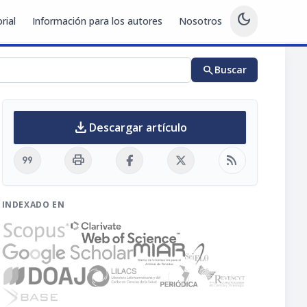
dark_mode
rial
Información para los autores
Nosotros
search
Buscar
download
Descargar artículo
format_quote
print
rss_feed
INDEXADO EN