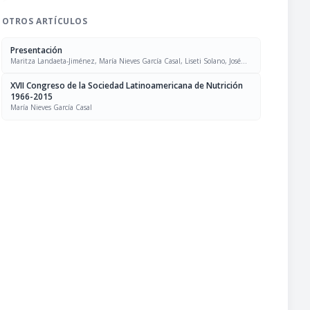
OTROS ARTÍCULOS
Presentación
Maritza Landaeta-Jiménez, María Nieves García Casal, Liseti Solano, José
Felix Chávez, Luís Falque Madrid
XVII Congreso de la Sociedad Latinoamericana de Nutrición
1966-2015
María Nieves García Casal