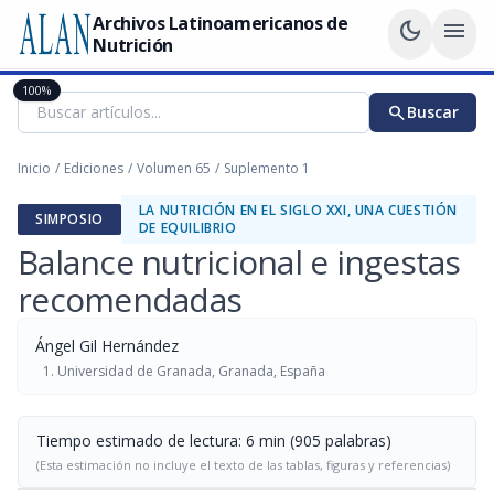
Archivos Latinoamericanos de
dark_mode
menu
Nutrición
100%
search
Buscar
Inicio
/
Ediciones
/
Volumen 65
/
Suplemento 1
LA NUTRICIÓN EN EL SIGLO XXI, UNA CUESTIÓN
SIMPOSIO
DE EQUILIBRIO
Balance nutricional e ingestas
recomendadas
Ángel Gil Hernández
Universidad de Granada, Granada, España
Tiempo estimado de lectura: 6 min (905 palabras)
(Esta estimación no incluye el texto de las tablas, figuras y referencias)