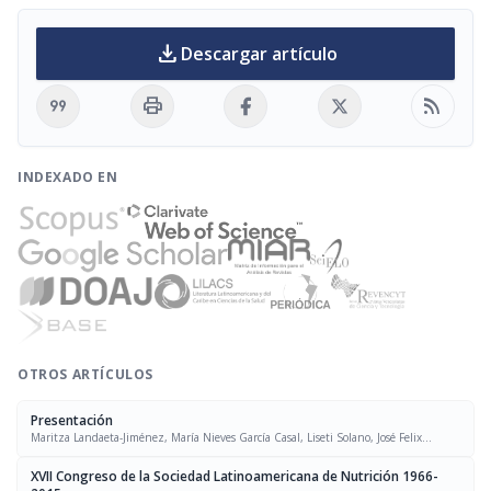
download
Descargar artículo
format_quote
print
rss_feed
INDEXADO EN
OTROS ARTÍCULOS
Presentación
Maritza Landaeta-Jiménez, María Nieves García Casal, Liseti Solano, José Felix
Chávez, Luís Falque Madrid
XVII Congreso de la Sociedad Latinoamericana de Nutrición 1966-