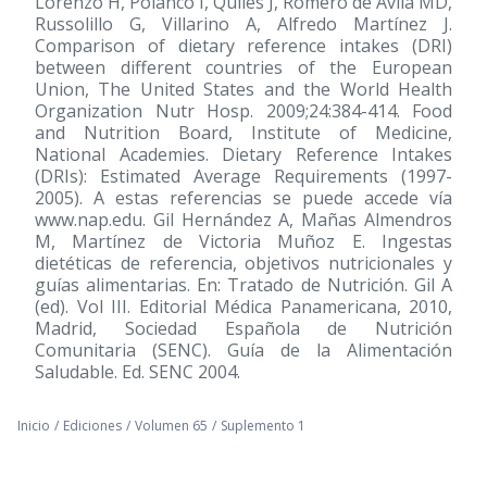
Lorenzo H, Polanco I, Quiles J, Romero de Avila MD,
Russolillo G, Villarino A, Alfredo Martínez J.
Comparison of dietary reference intakes (DRI)
between different countries of the European
Union, The United States and the World Health
Organization Nutr Hosp. 2009;24:384-414. Food
and Nutrition Board, Institute of Medicine,
National Academies. Dietary Reference Intakes
(DRIs): Estimated Average Requirements (1997-
2005). A estas referencias se puede accede vía
www.nap.edu. Gil Hernández A, Mañas Almendros
M, Martínez de Victoria Muñoz E. Ingestas
dietéticas de referencia, objetivos nutricionales y
guías alimentarias. En: Tratado de Nutrición. Gil A
(ed). Vol III. Editorial Médica Panamericana, 2010,
Madrid, Sociedad Española de Nutrición
Comunitaria (SENC). Guía de la Alimentación
Saludable. Ed. SENC 2004.
Inicio
/
Ediciones
/
Volumen 65
/
Suplemento 1