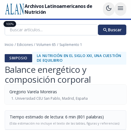
Archivos Latinoamericanos de
dark_mode
menu
Nutrición
100%
search
Buscar
Inicio
/
Ediciones
/
Volumen 65
/
Suplemento 1
LA NUTRICIÓN EN EL SIGLO XXI, UNA CUESTIÓN
SIMPOSIO
DE EQUILIBRIO
Balance energético y
composición corporal
Gregorio Varela Moreiras
Universidad CEU San Pablo, Madrid, España
Tiempo estimado de lectura: 6 min (801 palabras)
(Esta estimación no incluye el texto de las tablas, figuras y referencias)