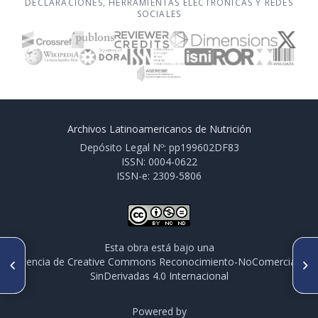
DECLARACIONES, HERRAMIENTAS ELECTRÓNICAS Y REDES
SOCIALES
Archivos Latinoamericanos de Nutrición
Depósito Legal Nº: pp199602DF83
ISSN: 0004-0622
ISSN-e: 2309-5806
Esta obra está bajo una
ARTÍCULO ANTERIOR
SIGUIENTE ARTÍCULO
licencia de Creative Commons Reconocimiento-NoComercial-
Balance energético, actividad
Balance hídrico: Hidratación y
SinDerivadas 4.0 Internacional
física y promoción de la salud
salud
Powered by