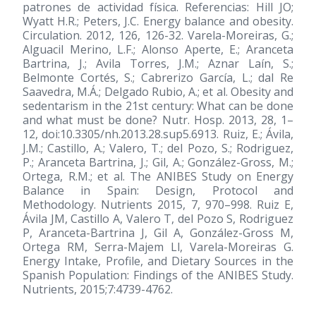
patrones de actividad física. Referencias: Hill JO;
Wyatt H.R.; Peters, J.C. Energy balance and obesity.
Circulation. 2012, 126, 126-32. Varela-Moreiras, G.;
Alguacil Merino, L.F.; Alonso Aperte, E.; Aranceta
Bartrina, J.; Avila Torres, J.M.; Aznar Laín, S.;
Belmonte Cortés, S.; Cabrerizo García, L.; dal Re
Saavedra, M.Á.; Delgado Rubio, A.; et al. Obesity and
sedentarism in the 21st century: What can be done
and what must be done? Nutr. Hosp. 2013, 28, 1–
12, doi:10.3305/nh.2013.28.sup5.6913. Ruiz, E.; Ávila,
J.M.; Castillo, A.; Valero, T.; del Pozo, S.; Rodriguez,
P.; Aranceta Bartrina, J.; Gil, A.; González-Gross, M.;
Ortega, R.M.; et al. The ANIBES Study on Energy
Balance in Spain: Design, Protocol and
Methodology. Nutrients 2015, 7, 970–998. Ruiz E,
Ávila JM, Castillo A, Valero T, del Pozo S, Rodriguez
P, Aranceta-Bartrina J, Gil A, González-Gross M,
Ortega RM, Serra-Majem Ll, Varela-Moreiras G.
Energy Intake, Profile, and Dietary Sources in the
Spanish Population: Findings of the ANIBES Study.
Nutrients, 2015;7:4739-4762.