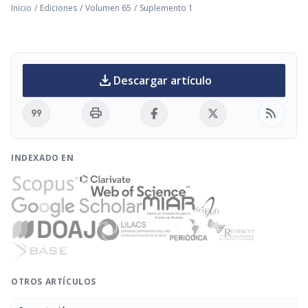
Inicio
/
Ediciones
/
Volumen 65
/
Suplemento 1
download
Descargar artículo
format_quote
print
rss_feed
INDEXADO EN
OTROS ARTÍCULOS