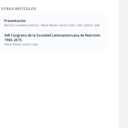
OTROS ARTÍCULOS
Presentación
Maritza Landaeta-Jiménez, María Nieves García Casal, Liseti Solano, José
Felix Chávez, Luís Falque Madrid
XVII Congreso de la Sociedad Latinoamericana de Nutrición
1966-2015
María Nieves García Casal