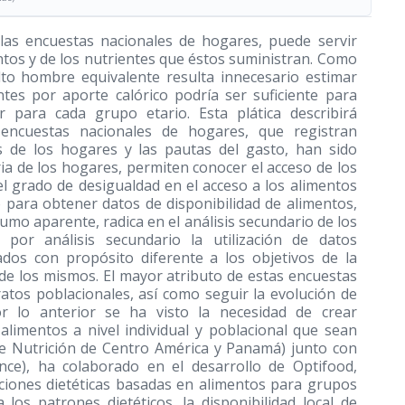
 las encuestas nacionales de hogares, puede servir
tos y de los nutrientes que éstos suministran. Como
to hombre equivalente resulta innecesario estimar
ntes por aporte calórico podría ser suficiente para
r para cada grupo etario. Esta plática describirá
s encuestas nacionales de hogares, que registran
s de los hogares y las pautas del gasto, han sido
ria de los hogares, permiten conocer el acceso de los
el grado de desigualdad en el acceso a los alimentos
o para obtener datos de disponibilidad de alimentos,
o aparente, radica en el análisis secundario de los
por análisis secundario la utilización de datos
ados con propósito diferente a los objetivos de la
n de los mismos. El mayor atributo de estas encuestas
ratos poblacionales, así como seguir la evolución de
r lo anterior se ha visto la necesidad de crear
alimentos a nivel individual y poblacional que sean
 de Nutrición de Centro América y Panamá) junto con
nce), ha colaborado en el desarrollo de Optifood,
iones dietéticas basadas en alimentos para grupos
los patrones dietéticos, la disponibilidad local de