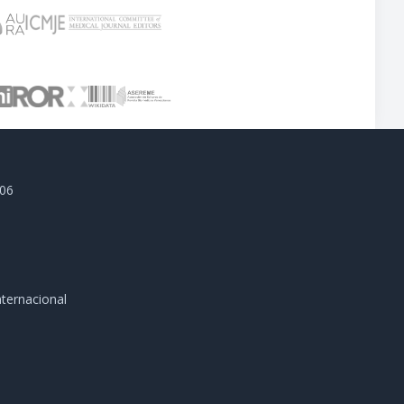
806
ternacional