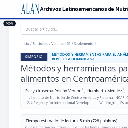
Archivos Latinoamericanos de Nutr
100%
Inicio
/
Ediciones
/
Volumen 65
/
Suplemento 1
MÉTODOS Y HERRAMIENTAS PARA EL ANÁL
SIMPOSIO
REPÚBLICA DOMINICANA
Métodos y herramientas par
alimentos en Centroaméric
1
1
,
,
Evelyn Irasema Roldán Vernon
Humberto Méndez
Instituto de Nutrición de Centro América y Panamá. INCAP,
US Agency for International Development, Washington, Est
Tiempo estimado de lectura: 5 min (728 palabras)
(Esta estimación no incluye el texto de las tablas, figuras y referenc