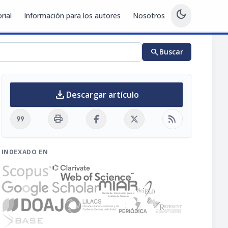
dark_mode
rial
Información para los autores
Nosotros
search
Buscar
download
Descargar artículo
format_quote
print
rss_feed
INDEXADO EN