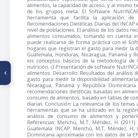
alimentos, la capacidad de acceso, y al mismo t
de los grupos meta. El Software NutrINCA
herramienta que facilita la aplicación d
Recomendaciones Dietéticas Diarias del INCAP en 
nivel de poblaciones. El análisis de los datos r
alimentos consumidos, tomando en cuenta in
puede realizarse de forma práctica con el Sof
hogares que registran el gasto para medir la d
Guatemala, Honduras, Nicaragua, Panamá y Rep
los conceptos básicos de la metodología de
nutrición. c) Presentación de software NutrIN
ARTÍCULO ANTERIOR
alimentos. Desarrollo: Resultados del análisis
Del análisis de la dieta a las
políticas públicas: principales
gasto para medir la disponibilidad alimentar
conclusiones del taller de
Nicaragua, Panamá y República Dominicana.
metodologías de evaluación
recomendaciones dietéticas basadas en alimen
alimentaria
consumo de alimentos, basado en tablas de com
diarias. Conclusión: La relevancia de los temas
herramientas que se ha utilizado en la regió
análisis de consumo de alimentos y ponerlo
Referencias: Menchú, M.T, Méndez, H. (2011). A
Guatemala: INCAP. Menchú, M.T, Méndez, H, Da
Dominicana aproximada con los datos de la 