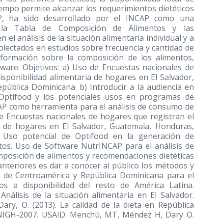
iempo permite alcanzar los requerimientos dietéticos
P, ha sido desarrollado por el INCAP como una
e la Tabla de Composición de Alimentos y las
el análisis de la situación alimentaria individual y a
ecolectados en estudios sobre frecuencia y cantidad de
formación sobre la composición de los alimentos,
tware. Objetivos: a) Uso de Encuestas nacionales de
isponibilidad alimentaria de hogares en El Salvador,
ública Dominicana. b) Introducir a la audiencia en
 Optifood y los potenciales usos en programas de
CAP como herramienta para el análisis de consumo de
 de Encuestas nacionales de hogares que registran el
ia de hogares en El Salvador, Guatemala, Honduras,
 Uso potencial de Optifood en la generación de
tos. Uso de Software NutrINCAP para el análisis de
posición de alimentos y recomendaciones dietéticas
 anteriores es dar a conocer al público los métodos y
n de Centroamérica y República Dominicana para el
s a disponibilidad del resto de América Latina.
nálisis de la situación alimentaria en El Salvador.
ry, O. (2013). La calidad de la dieta en República
ENIGH-2007. USAID. Menchú, MT, Méndez H, Dary O.