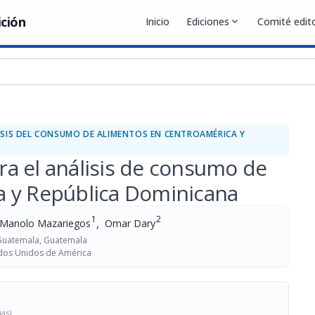
ición
Inicio
Ediciones
expand_more
Comité edito
ISIS DEL CONSUMO DE ALIMENTOS EN CENTROAMÉRICA Y
a el análisis de consumo de
a y República Dominicana
1
2
,
Manolo Mazariegos
Omar Dary
 Guatemala, Guatemala
ados Unidos de América
ias)