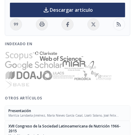
download
Descargar artículo
format_quote
print
rss_feed
INDEXADO EN
OTROS ARTÍCULOS
Presentación
Maritza Landaeta-Jiménez, María Nieves García Casal, Liseti Solano, José Felix
Chávez, Luís Falque Madrid
XVII Congreso de la Sociedad Latinoamericana de Nutrición 1966-
2015