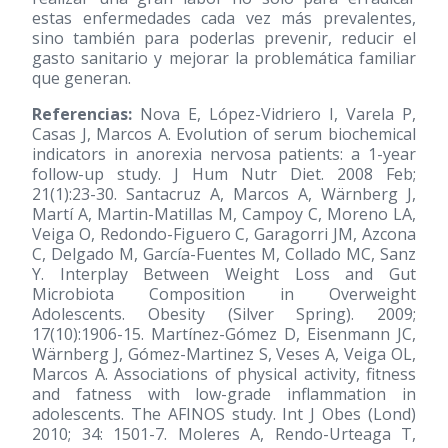
estas enfermedades cada vez más prevalentes,
sino también para poderlas prevenir, reducir el
gasto sanitario y mejorar la problemática familiar
que generan.
Referencias:
Nova E, López-Vidriero I, Varela P,
Casas J, Marcos A. Evolution of serum biochemical
indicators in anorexia nervosa patients: a 1-year
follow-up study. J Hum Nutr Diet. 2008 Feb;
21(1):23-30. Santacruz A, Marcos A, Wärnberg J,
Martí A, Martin-Matillas M, Campoy C, Moreno LA,
Veiga O, Redondo-Figuero C, Garagorri JM, Azcona
C, Delgado M, García-Fuentes M, Collado MC, Sanz
Y. Interplay Between Weight Loss and Gut
Microbiota Composition in Overweight
Adolescents. Obesity (Silver Spring). 2009;
17(10):1906-15. Martínez-Gómez D, Eisenmann JC,
Wärnberg J, Gómez-Martinez S, Veses A, Veiga OL,
Marcos A. Associations of physical activity, fitness
and fatness with low-grade inflammation in
adolescents. The AFINOS study. Int J Obes (Lond)
2010; 34: 1501-7. Moleres A, Rendo-Urteaga T,