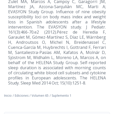
Zulet MA, Marcos A, Campoy C, Garagorri JM,
Martínez JA, Azcona-Sanjulián MC, Marti A;
EVASYON Study Group. Influence of nine obesity
susceptibility loci on body mass index and weight
loss in Spanish adolescents after a lifestyle
intervention. The EVASYON study. J Pediatr.
161(3):466-70.e2 (2012).Pérez de Heredia F,
Garaulet M, Gómez-Martínez S, Díaz LE, Wärnberg
H, Androutsos O, Michel N, Breidenassel C,
Cuenca-García M, Huybrechts I, Gottrand F, Ferrari
M, Santaliestra-Pasías AM, Kafatos A, Molnár D,
Sjöstrom M, Widhalm L, Moreno LA, Marcos A, on
behalf of the HELENA Study Group. Self-reported
sleep duration is associated with morning counts
of circulating white blood cell subsets and cytokine
profiles in European adolescents. The HELENA
Study. Sleep Med 2014 Oct; 15(10):1251-8.
Inicio
/
Ediciones
/
Volumen 65
/
Suplemento 1