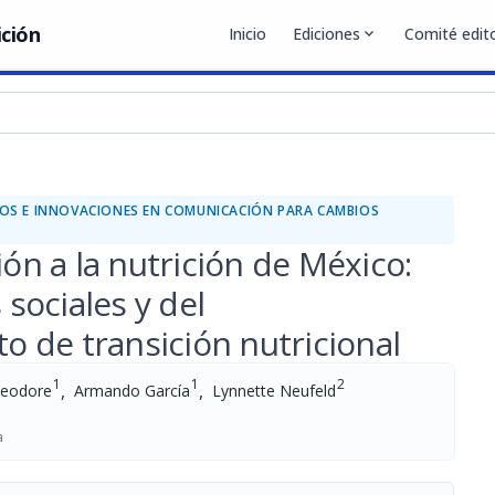
ición
Inicio
Ediciones
expand_more
Comité edito
ITOS E INNOVACIONES EN COMUNICACIÓN PARA CAMBIOS
ión a la nutrición de México:
sociales y del
 de transición nutricional
1
1
2
,
,
heodore
Armando García
Lynnette Neufeld
a