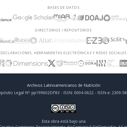
BASES DE DATOS
DIRECTORIOS / REPOSITORIOS
DECLARACIONES, HERRAMIENTAS ELECTRÓNICAS Y REDES SOCIALES
Archivos Latinoamericanos de Nutrición
pósito Legal Nº: pp199602DF83 - ISSN: 0004-0622 - ISSN-e: 2309-5
Esta obra está bajo una
e Creative Commons Reconocimiento-NoComercial-SinDerivadas 4.0 In