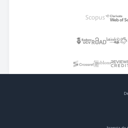
De
licencia d