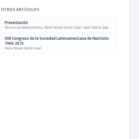
OTROS ARTÍCULOS
Presentación
Maritza Landaeta-Jiménez, María Nieves García Casal, Liseti Solano, José
Felix Chávez, Luís Falque Madrid
XVII Congreso de la Sociedad Latinoamericana de Nutrición
1966-2015
María Nieves García Casal