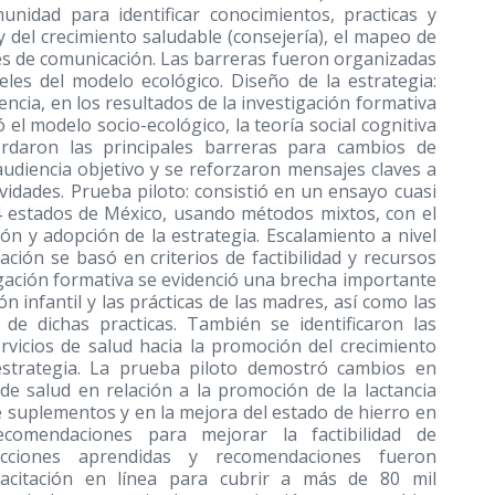
unidad para identificar conocimientos, practicas y
 del crecimiento saludable (consejería), el mapeo de
les de comunicación. Las barreras fueron organizadas
eles del modelo ecológico. Diseño de la estrategia:
encia, en los resultados de la investigación formativa
ó el modelo socio-ecológico, la teoría social cognitiva
ordaron las principales barreras para cambios de
udiencia objetivo y se reforzaron mensajes claves a
ividades. Prueba piloto: consistió en un ensayo cuasi
4 estados de México, usando métodos mixtos, con el
ón y adopción de la estrategia. Escalamiento a nivel
ación se basó en criterios de factibilidad y recursos
tigación formativa se evidenció una brecha importante
 infantil y las prácticas de las madres, así como las
 de dichas practicas. También se identificaron las
vicios de salud hacia la promoción del crecimiento
estrategia. La prueba piloto demostró cambios en
de salud en relación a la promoción de la lactancia
 suplementos y en la mejora del estado de hierro en
comendaciones para mejorar la factibilidad de
ecciones aprendidas y recomendaciones fueron
pacitación en línea para cubrir a más de 80 mil