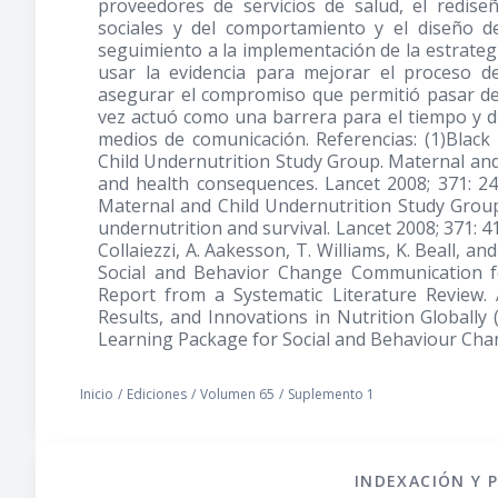
proveedores de servicios de salud, el redis
sociales y del comportamiento y el diseño d
seguimiento a la implementación de la estrategi
usar la evidencia para mejorar el proceso d
asegurar el compromiso que permitió pasar de 
vez actuó como una barrera para el tiempo y di
medios de comunicación. Referencias: (1)Black 
Child Undernutrition Study Group. Maternal and
and health consequences. Lancet 2008; 371: 24
Maternal and Child Undernutrition Study Group
undernutrition and survival. Lancet 2008; 371: 41
Collaiezzi, A. Aakesson, T. Williams, K. Beall, a
Social and Behavior Change Communication f
Report from a Systematic Literature Review. 
Results, and Innovations in Nutrition Globally 
Learning Package for Social and Behaviour Ch
Inicio
/
Ediciones
/
Volumen 65
/
Suplemento 1
INDEXACIÓN Y 