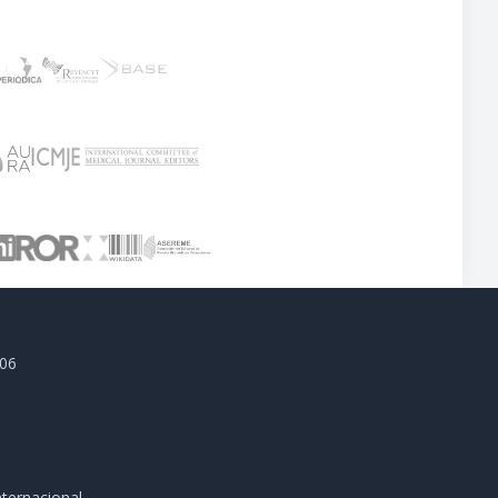
806
ternacional