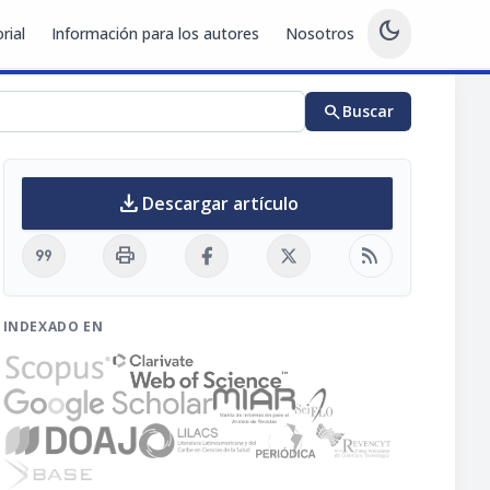
dark_mode
rial
Información para los autores
Nosotros
search
Buscar
download
Descargar artículo
format_quote
print
rss_feed
INDEXADO EN