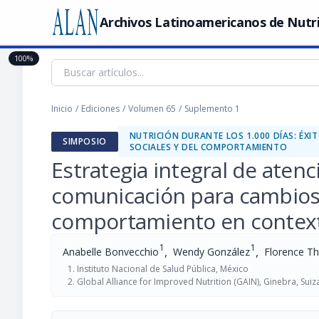
Archivos Latinoamericanos de Nutr
100%
Inicio
/
Ediciones
/
Volumen 65
/
Suplemento 1
NUTRICIÓN DURANTE LOS 1.000 DÍAS: ÉX
SIMPOSIO
SOCIALES Y DEL COMPORTAMIENTO
Estrategia integral de atenc
comunicación para cambios 
comportamiento en contexto
1
1
,
,
Anabelle Bonvecchio
Wendy González
Florence T
Instituto Nacional de Salud Pública, México
Global Alliance for Improved Nutrition (GAIN), Ginebra, Suiz