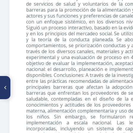
de servicios de salud y voluntarios de la com
barreras para la promoción de la alimentación y
actores y sus funciones y preferencias de cana
con un enfoque sistémico, en los diversos niv
Siguió un proceso interactivo, basado en la evid
y en los principios del mercadeo social. Se utiliz
y la teoría de la conducta planeada. Se ab
comportamientos, se priorización conductas y a
través de los diversos canales, materiales y act
experimental y una evaluación de proceso en 
objetivo de evaluar la implementación, aceptaci
nacional: el desarrollo, planeación e implement
disponibles. Conclusiones: A través de la inves
entre las prácticas recomendadas de alimentación
ARTÍCULO ANTERIOR
principales barreras que afectan la adopción
Utilizando videos
comunitarios para promover
barreras que enfrentan los proveedores de ser
prácticas de nutrición e
saludable, contempladas en el diseño de la 
higiene de alto impacto:
conocimientos y actitudes de los proveedores 
experiencias en India y Nigeria
materna, alimentación complementaria y uso de
los niños. Sin embargo, se formularon re
implementación a escala nacional. Las l
incorporadas, incluyendo un sistema de ca