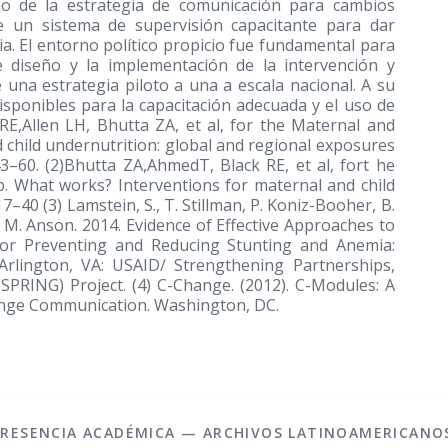
eño de la estrategia de comunicación para cambios
e un sistema de supervisión capacitante para dar
a. El entorno político propicio fue fundamental para
e diseño y la implementación de la intervención y
una estrategia piloto a una a escala nacional. A su
sponibles para la capacitación adecuada y el uso de
RE,Allen LH, Bhutta ZA, et al, for the Maternal and
 child undernutrition: global and regional exposures
3–60. (2)Bhutta ZA,AhmedT, Black RE, et al, fort he
. What works? Interventions for maternal and child
7–40 (3) Lamstein, S., T. Stillman, P. Koniz-Booher, B.
nd M. Anson. 2014. Evidence of Effective Approaches to
or Preventing and Reducing Stunting and Anemia:
Arlington, VA: USAID/ Strengthening Partnerships,
(SPRING) Project. (4) C-Change. (2012). C-Modules: A
ange Communication. Washington, DC.
PRESENCIA ACADÉMICA — ARCHIVOS LATINOAMERICANO