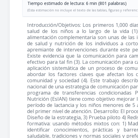
Tiempo estimado de lectura: 6 min (801 palabras)
(Esta estimación no incluye el texto de las tablas, figuras y referenc
Introducción/Objetivos: Los primeros 1,000 día
salud de los niños a lo largo de la vida (1
alimentación complementaria son unas de las i
de salud y nutrición de los individuos a cort
apremiante de intervenciones durante este perí
Existe evidencia que la comunicación para ca
efectivo para tal fin (3). La comunicación para
aplicación sistemática de un proceso de comun
abordar los factores claves que afectan los 
comunidad y sociedad (4). Este trabajo descri
nacional de una estrategia de comunicación par
programa de transferencias condicionadas P
Nutrición (EsIAN) tiene como objetivo mejorar 
período de lactancia y los niños menores de 5 a
del primer nivel de atención. Desarrollo: El proc
Diseño de la estrategia, 3) Prueba piloto 4) Redi
formativa: usando métodos mixtos con: 1) Mad
identificar conocimientos, prácticas y barr
saludable, tradiciones y normas sociales y pre