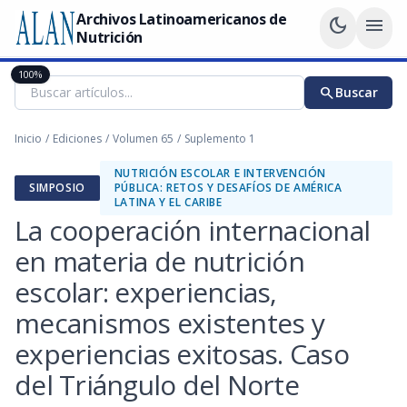
Archivos Latinoamericanos de
dark_mode
menu
Nutrición
100%
search
Buscar
Inicio
/
Ediciones
/
Volumen 65
/
Suplemento 1
NUTRICIÓN ESCOLAR E INTERVENCIÓN
SIMPOSIO
PÚBLICA: RETOS Y DESAFÍOS DE AMÉRICA
LATINA Y EL CARIBE
La cooperación internacional
en materia de nutrición
escolar: experiencias,
mecanismos existentes y
experiencias exitosas. Caso
del Triángulo del Norte