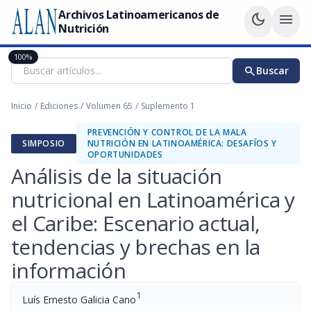
Archivos Latinoamericanos de
dark_mode
menu
Nutrición
100%
search
Buscar
Inicio
/
Ediciones
/
Volumen 65
/
Suplemento 1
PREVENCIÓN Y CONTROL DE LA MALA
SIMPOSIO
NUTRICIÓN EN LATINOAMÉRICA: DESAFÍOS Y
OPORTUNIDADES
Análisis de la situación
nutricional en Latinoamérica y
el Caribe: Escenario actual,
tendencias y brechas en la
información
1
Luís Ernesto Galicia Cano