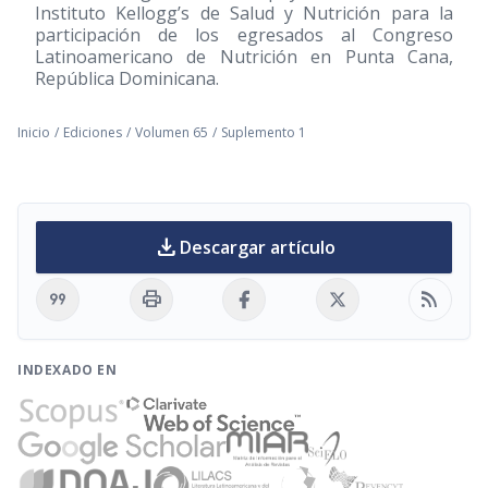
Instituto Kellogg’s de Salud y Nutrición para la
participación de los egresados al Congreso
Latinoamericano de Nutrición en Punta Cana,
República Dominicana.
Inicio
/
Ediciones
/
Volumen 65
/
Suplemento 1
download
Descargar artículo
format_quote
print
rss_feed
INDEXADO EN