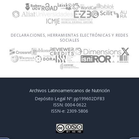
DECLARACIONES, HERRAMIENTAS ELECTRÓNICAS Y REDES
SOCIALES
Archivos Latinoamericanos de Nutrición
Depósito Legal Nº: pp199602DF83
ISSN: 0004-0622
ISSN-e: 2309-5806