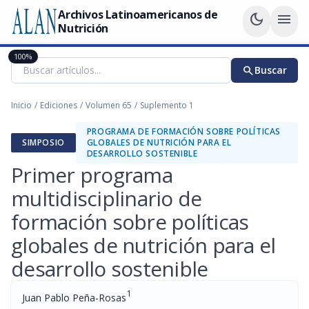
Archivos Latinoamericanos de
dark_mode
menu
Nutrición
100%
search
Buscar
Inicio
/
Ediciones
/
Volumen 65
/
Suplemento 1
PROGRAMA DE FORMACIÓN SOBRE POLÍTICAS
SIMPOSIO
GLOBALES DE NUTRICIÓN PARA EL
DESARROLLO SOSTENIBLE
Primer programa
multidisciplinario de
formación sobre políticas
globales de nutrición para el
desarrollo sostenible
1
Juan Pablo Peña-Rosas