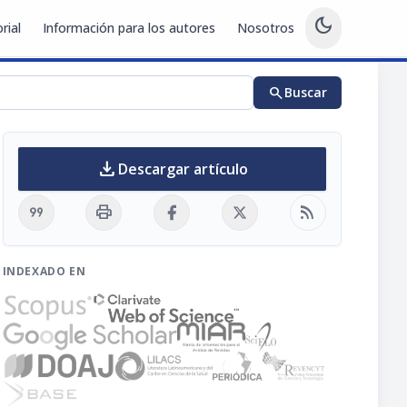
dark_mode
rial
Información para los autores
Nosotros
search
Buscar
download
Descargar artículo
format_quote
print
rss_feed
INDEXADO EN