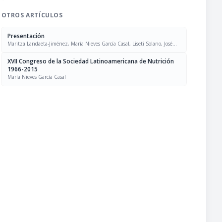
OTROS ARTÍCULOS
Presentación
Maritza Landaeta-Jiménez, María Nieves García Casal, Liseti Solano, José
Felix Chávez, Luís Falque Madrid
XVII Congreso de la Sociedad Latinoamericana de Nutrición
1966-2015
María Nieves García Casal