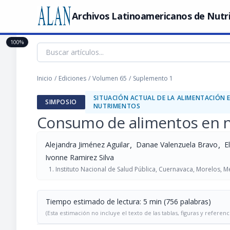
Archivos Latinoamericanos de Nutr
100%
Inicio
/
Ediciones
/
Volumen 65
/
Suplemento 1
SITUACIÓN ACTUAL DE LA ALIMENTACIÓN 
SIMPOSIO
NUTRIMENTOS
Consumo de alimentos en 
,
,
Alejandra Jiménez Aguilar
Danae Valenzuela Bravo
E
Ivonne Ramirez Silva
Instituto Nacional de Salud Pública, Cuernavaca, Morelos, M
Tiempo estimado de lectura: 5 min (756 palabras)
(Esta estimación no incluye el texto de las tablas, figuras y referenc