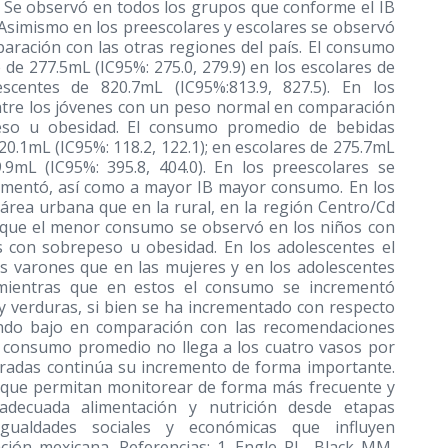
). Se observó en todos los grupos que conforme el IB
Asimismo en los preescolares y escolares se observó
ración con las otras regiones del país. El consumo
de 277.5mL (IC95%: 275.0, 279.9) en los escolares de
escentes de 820.7mL (IC95%:813.9, 827.5). En los
tre los jóvenes con un peso normal en comparación
peso u obesidad. El consumo promedio de bebidas
20.1mL (IC95%: 118.2, 122.1); en escolares de 275.7mL
.9mL (IC95%: 395.8, 404.0). En los preescolares se
ementó, así como a mayor IB mayor consumo. En los
rea urbana que en la rural, en la región Centro/Cd
s que el menor consumo se observó en los niños con
 con sobrepeso u obesidad. En los adolescentes el
s varones que en las mujeres y en los adolescentes
 mientras que en estos el consumo se incrementó
y verduras, si bien se ha incrementado con respecto
ndo bajo en comparación con las recomendaciones
yo consumo promedio no llega a los cuatro vasos por
aradas continúa su incremento de forma importante.
s que permitan monitorear de forma más frecuente y
decuada alimentación y nutrición desde etapas
gualdades sociales y económicas que influyen
ción mexicana. Referencias: 1. Engle PL, Black MM,