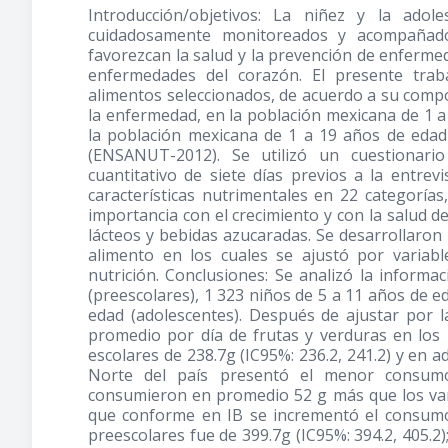
Introducción/objetivos: La niñez y la ado
cuidadosamente monitoreados y acompañado
favorezcan la salud y la prevención de enfermed
enfermedades del corazón. El presente trab
alimentos seleccionados, de acuerdo a su compos
la enfermedad, en la población mexicana de 1 a
la población mexicana de 1 a 19 años de edad
(ENSANUT-2012). Se utilizó un cuestionari
cuantitativo de siete días previos a la entre
características nutrimentales en 22 categorías
importancia con el crecimiento y con la salud d
lácteos y bebidas azucaradas. Se desarrollaron
alimento en los cuales se ajustó por variab
nutrición. Conclusiones: Se analizó la informa
(preescolares), 1 323 niños de 5 a 11 años de e
edad (adolescentes). Después de ajustar por 
promedio por día de frutas y verduras en los p
escolares de 238.7g (IC95%: 236.2, 241.2) y en a
Norte del país presentó el menor consumo
consumieron en promedio 52 g más que los var
que conforme en IB se incrementó el consum
preescolares fue de 399.7g (IC95%: 394.2, 405.2);