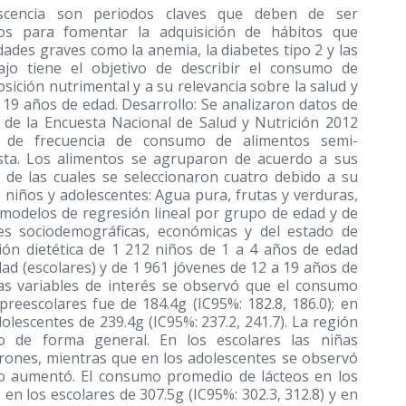
lescencia son periodos claves que deben de ser
s para fomentar la adquisición de hábitos que
ades graves como la anemia, la diabetes tipo 2 y las
ajo tiene el objetivo de describir el consumo de
ición nutrimental y a su relevancia sobre la salud y
 19 años de edad. Desarrollo: Se analizaron datos de
 de la Encuesta Nacional de Salud y Nutrición 2012
o de frecuencia de consumo de alimentos semi-
vista. Los alimentos se agruparon de acuerdo a sus
, de las cuales se seleccionaron cuatro debido a su
e niños y adolescentes: Agua pura, frutas y verduras,
 modelos de regresión lineal por grupo de edad y de
les sociodemográficas, económicas y del estado de
ción dietética de 1 212 niños de 1 a 4 años de edad
dad (escolares) y de 1 961 jóvenes de 12 a 19 años de
las variables de interés se observó que el consumo
reescolares fue de 184.4g (IC95%: 182.8, 186.0); en
dolescentes de 239.4g (IC95%: 237.2, 241.7). La región
 de forma general. En los escolares las niñas
ones, mientras que en los adolescentes se observó
o aumentó. El consumo promedio de lácteos en los
 en los escolares de 307.5g (IC95%: 302.3, 312.8) y en