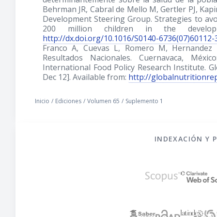
Behrman JR, Cabral de Mello M, Gertler PJ, Kapir
Development Steering Group. Strategies to avo
200 million children in the developi
http://dx.doi.org/10.1016/S0140-6736(07)60112-
Franco A, Cuevas L, Romero M, Hernandez M
Resultados Nacionales. Cuernavaca, México
International Food Policy Research Institute. G
Dec 12]. Available from:
http://globalnutritionr
Inicio
/
Ediciones
/
Volumen 65
/
Suplemento 1
INDEXACIÓN Y 