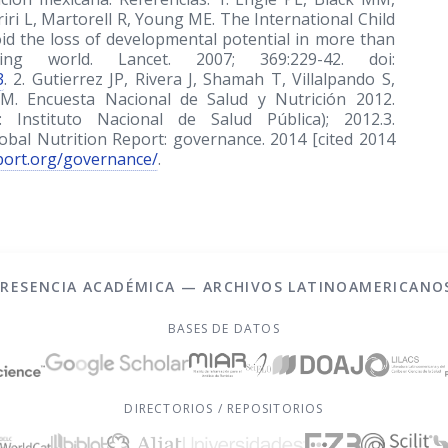
iri L, Martorell R, Young ME. The International Child
id the loss of developmental potential in more than
ng world. Lancet. 2007; 369:229-42. doi:
3
. 2. Gutierrez JP, Rivera J, Shamah T, Villalpando S,
. Encuesta Nacional de Salud y Nutrición 2012.
: Instituto Nacional de Salud Pública); 2012.3.
lobal Nutrition Report: governance. 2014 [cited 2014
eport.org/governance/
.
PRESENCIA ACADÉMICA — ARCHIVOS LATINOAMERICANO
BASES DE DATOS
DIRECTORIOS / REPOSITORIOS