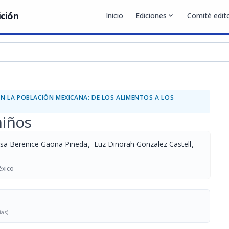
ición
Inicio
Ediciones
expand_more
Comité edito
EN LA POBLACIÓN MEXICANA: DE LOS ALIMENTOS A LOS
niños
,
,
lsa Berenice Gaona Pineda
Luz Dinorah Gonzalez Castell
éxico
ias)