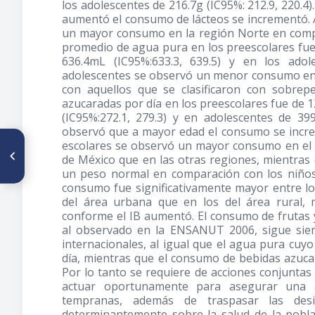
los adolescentes de 216.7g (IC95%: 212.9, 220.4
aumentó el consumo de lácteos se incrementó. 
un mayor consumo en la región Norte en compa
promedio de agua pura en los preescolares fue 
636.4mL (IC95%:633.3, 639.5) y en los adol
adolescentes se observó un menor consumo en
con aquellos que se clasificaron con sobre
azucaradas por día en los preescolares fue de 1
(IC95%:272.1, 279.3) y en adolescentes de 399
observó que a mayor edad el consumo se incr
ARTÍCULO ANTERIOR
escolares se observó un mayor consumo en el á
Ingesta de nutrimentos en
de México que en las otras regiones, mientra
adultos
un peso normal en comparación con los niños
consumo fue significativamente mayor entre lo
del área urbana que en los del área rural,
conforme el IB aumentó. El consumo de frutas 
al observado en la ENSANUT 2006, sigue sie
internacionales, al igual que el agua pura cu
día, mientras que el consumo de bebidas azuc
Por lo tanto se requiere de acciones conjunta
actuar oportunamente para asegurar una a
tempranas, además de traspasar las desi
determinantemente sobre la salud de la pobla