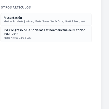
OTROS ARTÍCULOS
Presentación
Maritza Landaeta-Jiménez, María Nieves García Casal, Liseti Solano, José
Felix Chávez, Luís Falque Madrid
XVII Congreso de la Sociedad Latinoamericana de Nutrición
1966-2015
María Nieves García Casal