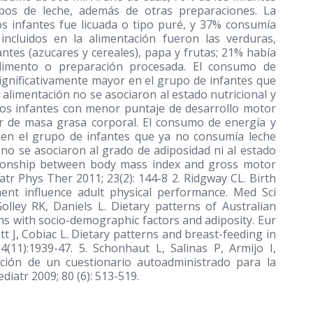
pos de leche, además de otras preparaciones. La
os infantes fue licuada o tipo puré, y 37% consumía
 incluidos en la alimentación fueron las verduras,
antes (azucares y cereales), papa y frutas; 21% había
imento o preparación procesada. El consumo de
significativamente mayor en el grupo de infantes que
alimentación no se asociaron al estado nutricional y
 Los infantes con menor puntaje de desarrollo motor
or de masa grasa corporal. El consumo de energía y
 en el grupo de infantes que ya no consumía leche
no se asociaron al grado de adiposidad ni al estado
lationship between body mass index and gross motor
atr Phys Ther 2011; 23(2): 144-8 2. Ridgway CL. Birth
ent influence adult physical performance. Med Sci
Golley RK, Daniels L. Dietary patterns of Australian
ns with socio-demographic factors and adiposity. Eur
ott J, Cobiac L. Dietary patterns and breast-feeding in
4(11):1939-47. 5. Schonhaut L, Salinas P, Armijo I,
ación de un cuestionario autoadministrado para la
diatr 2009; 80 (6): 513-519.