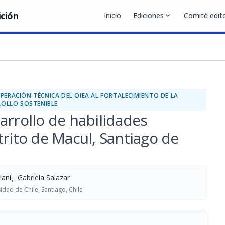
ición
Inicio
Ediciones
expand_more
Comité edito
ERACIÓN TÉCNICA DEL OIEA AL FORTALECIMIENTO DE LA
ROLLO SOSTENIBLE
arrollo de habilidades
trito de Macul, Santiago de
,
iani
Gabriela Salazar
idad de Chile, Santiago, Chile