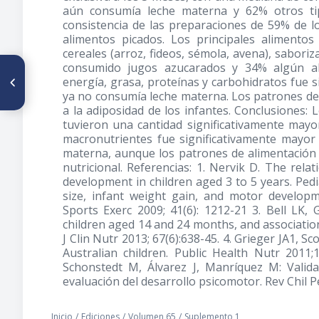
aún consumía leche materna y 62% otros ti
consistencia de las preparaciones de 59% de l
alimentos picados. Los principales alimentos
cereales (arroz, fideos, sémola, avena), saboriz
consumido jugos azucarados y 34% algún al
ARTÍCULO ANTERIOR
energía, grasa, proteínas y carbohidratos fue 
Terapia nutricional en el post-
operatorio: ¿a quiénes, cómo,
ya no consumía leche materna. Los patrones de 
cuándo y por qué?
a la adiposidad de los infantes. Conclusiones:
tuvieron una cantidad significativamente may
macronutrientes fue significativamente mayor
materna, aunque los patrones de alimentación 
nutricional. Referencias: 1. Nervik D. The re
development in children aged 3 to 5 years. Pedi
size, infant weight gain, and motor developm
Sports Exerc 2009; 41(6): 1212-21 3. Bell LK, 
children aged 14 and 24 months, and associatio
J Clin Nutr 2013; 67(6):638-45. 4. Grieger JA1, Sc
Australian children. Public Health Nutr 2011;1
Schonstedt M, Álvarez J, Manríquez M: Valid
evaluación del desarrollo psicomotor. Rev Chil Pe
Inicio
/
Ediciones
/
Volumen 65
/
Suplemento 1