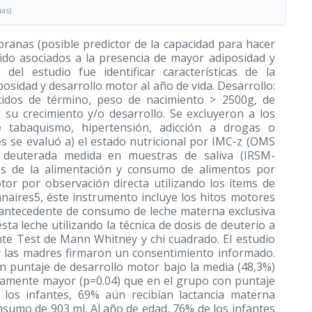
ias)
pranas (posible predictor de la capacidad para hacer
 sido asociados a la presencia de mayor adiposidad y
o del estudio fue identificar características de la
posidad y desarrollo motor al año de vida. Desarrollo:
acidos de término, peso de nacimiento > 2500g, de
su crecimiento y/o desarrollo. Se excluyeron a los
 tabaquismo, hipertensión, adicción a drogas o
es se evaluó a) el estado nutricional por IMC-z (OMS
a deuterada medida en muestras de saliva (IRSM-
icas de la alimentación y consumo de alimentos por
tor por observación directa utilizando los ítems de
naires5, éste instrumento incluye los hitos motores
 antecedente de consumo de leche materna exclusiva
sta leche utilizando la técnica de dosis de deuterio a
te Test de Mann Whitney y chi cuadrado. El estudio
y las madres firmaron un consentimiento informado.
on puntaje de desarrollo motor bajo la media (48,3%)
ivamente mayor (p=0.04) que en el grupo con puntaje
 los infantes, 69% aún recibían lactancia materna
nsumo de 903 ml. Al año de edad, 76% de los infantes