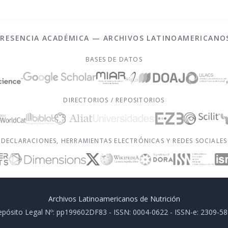
PRESENCIA ACADÉMICA — ARCHIVOS LATINOAMERICANO
BASES DE DATOS
DIRECTORIOS / REPOSITORIOS
DECLARACIONES, HERRAMIENTAS ELECTRÓNICAS Y REDES SOCIALES
Archivos Latinoamericanos de Nutrición
pósito Legal Nº: pp199602DF83 - ISSN: 0004-0622 - ISSN-e: 2309-5