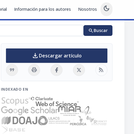
dark_mode
rial
Información para los autores
Nosotros
search
Buscar
download
Descargar artículo
format_quote
print
rss_feed
INDEXADO EN