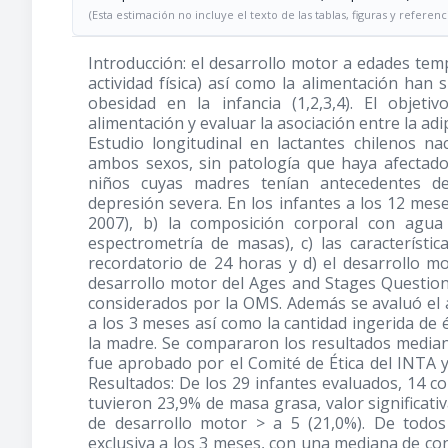
(Esta estimación no incluye el texto de las tablas, figuras y referenc
Introducción: el desarrollo motor a edades tem
actividad física) así como la alimentación han
obesidad en la infancia (1,2,3,4). El objetiv
alimentación y evaluar la asociación entre la adi
Estudio longitudinal en lactantes chilenos n
ambos sexos, sin patología que haya afectado 
niños cuyas madres tenían antecedentes de
depresión severa. En los infantes a los 12 mes
2007), b) la composición corporal con agu
espectrometría de masas), c) las característ
recordatorio de 24 horas y d) el desarrollo mo
desarrollo motor del Ages and Stages Question
considerados por la OMS. Además se avaluó el
a los 3 meses así como la cantidad ingerida de é
la madre. Se compararon los resultados median
fue aprobado por el Comité de Ética del INTA 
Resultados: De los 29 infantes evaluados, 14 c
tuvieron 23,9% de masa grasa, valor significat
de desarrollo motor > a 5 (21,0%). De todos
exclusiva a los 3 meses, con una mediana de co