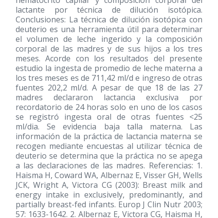
hematocrito capilar y composición corporal del
lactante por técnica de dilución isotópica.
Conclusiones: La técnica de dilución isotópica con
deuterio es una herramienta útil para determinar
el volumen de leche ingerido y la composición
corporal de las madres y de sus hijos a los tres
meses. Acorde con los resultados del presente
estudio la ingesta de promedio de leche materna a
los tres meses es de 711,42 ml/d e ingreso de otras
fuentes 202,2 ml/d. A pesar de que 18 de las 27
madres declararon lactancia exclusiva por
recordatorio de 24 horas solo en uno de los casos
se registró ingesta oral de otras fuentes <25
ml/dia. Se evidencia baja talla materna. Las
información de la práctica de lactancia materna se
recogen mediante encuestas al utilizar técnica de
deuterio se determina que la práctica no se apega
a las declaraciones de las madres. Referencias: 1.
Haisma H, Coward WA, Albernaz E, Visser GH, Wells
JCK, Wright A, Victora CG (2003): Breast milk and
energy intake in exclusively, predominantly, and
partially breast-fed infants. Europ J Clin Nutr 2003;
57: 1633-1642. 2. Albernaz E, Victora CG, Haisma H,