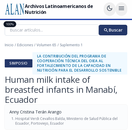
Archivos Latinoamericanos de
dark_mode
menu
Nutrición
100%
search
Buscar
Inicio
/
Ediciones
/
Volumen 65
/
Suplemento 1
LA CONTRIBUCIÓN DEL PROGRAMA DE
COOPERACIÓN TÉCNICA DEL OIEA AL
SIMPOSIO
FORTALECIMIENTO DE LA CAPACIDAD EN
NUTRICIÓN PARA EL DESARROLLO SOSTENIBLE
Human milk intake of
breastfed infants in Manabí,
Ecuador
Anny Cristina Terán Arango
Hospital Verdi Cevallos Balda, Ministerio de Salud Pública del
Ecuador, Portoviejo, Ecuador