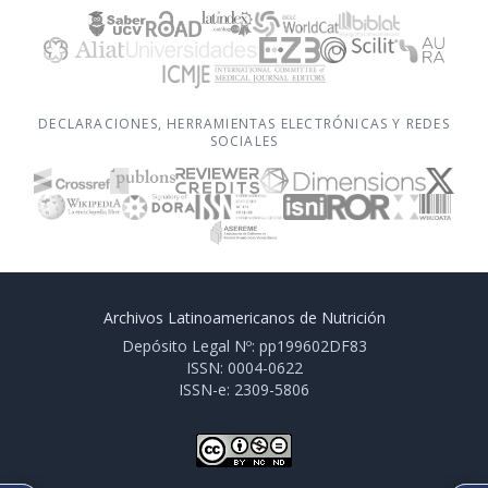
DECLARACIONES, HERRAMIENTAS ELECTRÓNICAS Y REDES
SOCIALES
Archivos Latinoamericanos de Nutrición
Depósito Legal Nº: pp199602DF83
ISSN: 0004-0622
ISSN-e: 2309-5806