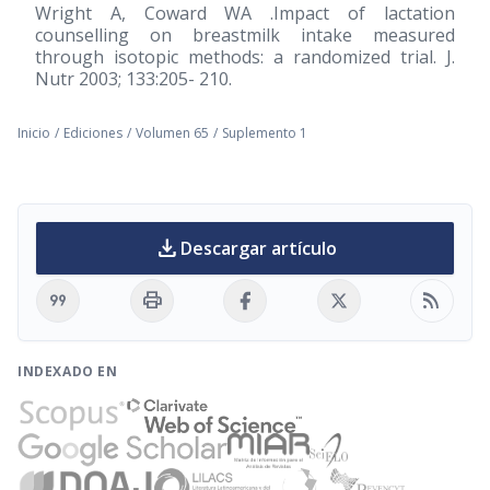
Wright A, Coward WA .Impact of lactation
counselling on breastmilk intake measured
through isotopic methods: a randomized trial. J.
Nutr 2003; 133:205- 210.
Inicio
/
Ediciones
/
Volumen 65
/
Suplemento 1
download
Descargar artículo
format_quote
print
rss_feed
INDEXADO EN