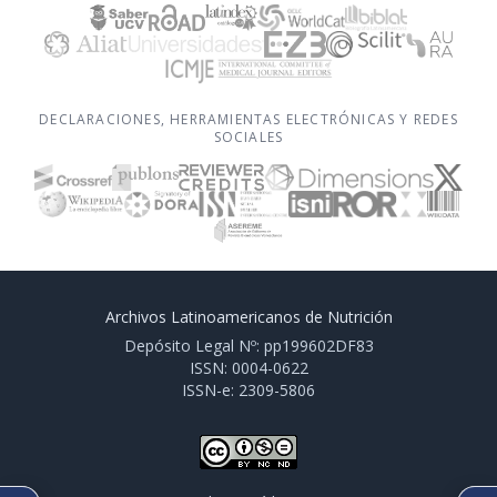
DECLARACIONES, HERRAMIENTAS ELECTRÓNICAS Y REDES
SOCIALES
Archivos Latinoamericanos de Nutrición
Depósito Legal Nº: pp199602DF83
ISSN: 0004-0622
ISSN-e: 2309-5806