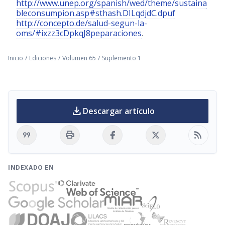
http://www.unep.org/spanish/wed/theme/sustaina
bleconsumpion.asp#sthash.DILqdjdC.dpuf
http://concepto.de/salud-segun-la-
oms/#ixzz3cDpkqJ8peparaciones
.
Inicio
/
Ediciones
/
Volumen 65
/
Suplemento 1
download
Descargar artículo
format_quote
print
rss_feed
INDEXADO EN