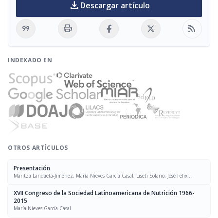
download
Descargar artículo
format_quote
print
rss_feed
INDEXADO EN
OTROS ARTÍCULOS
Presentación
Maritza Landaeta-Jiménez, María Nieves García Casal, Liseti Solano, José Felix
Chávez, Luís Falque Madrid
XVII Congreso de la Sociedad Latinoamericana de Nutrición 1966-
2015
María Nieves García Casal