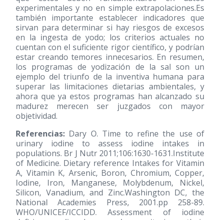
experimentales y no en simple extrapolaciones.Es
también importante establecer indicadores que
sirvan para determinar si hay riesgos de excesos
en la ingesta de yodo; los criterios actuales no
cuentan con el suficiente rigor científico, y podrían
estar creando temores innecesarios. En resumen,
los programas de yodización de la sal son un
ejemplo del triunfo de la inventiva humana para
superar las limitaciones dietarias ambientales, y
ahora que ya estos programas han alcanzado su
madurez merecen ser juzgados con mayor
objetividad.
Referencias:
Dary O. Time to refine the use of
urinary iodine to assess iodine intakes in
populations. Br J Nutr 2011;106:1630-1631.Institute
of Medicine. Dietary reference Intakes for Vitamin
A, Vitamin K, Arsenic, Boron, Chromium, Copper,
Iodine, Iron, Manganese, Molybdenum, Nickel,
Silicon, Vanadium, and Zinc.Washington DC, the
National Academies Press, 2001.pp 258-89.
WHO/UNICEF/ICCIDD. Assessment of iodine