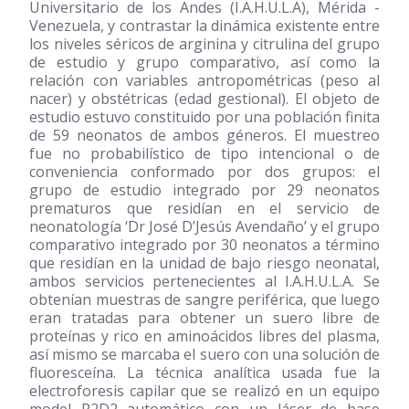
Universitario de los Andes (I.A.H.U.L.A), Mérida -
Venezuela, y contrastar la dinámica existente entre
los niveles séricos de arginina y citrulina del grupo
de estudio y grupo comparativo, así como la
relación con variables antropométricas (peso al
nacer) y obstétricas (edad gestional). El objeto de
estudio estuvo constituido por una población finita
de 59 neonatos de ambos géneros. El muestreo
fue no probabilístico de tipo intencional o de
conveniencia conformado por dos grupos: el
grupo de estudio integrado por 29 neonatos
prematuros que residían en el servicio de
neonatología ‘Dr José D’Jesús Avendaño’ y el grupo
comparativo integrado por 30 neonatos a término
que residían en la unidad de bajo riesgo neonatal,
ambos servicios pertenecientes al I.A.H.U.L.A. Se
obtenían muestras de sangre periférica, que luego
eran tratadas para obtener un suero libre de
proteínas y rico en aminoácidos libres del plasma,
así mismo se marcaba el suero con una solución de
fluoresceína. La técnica analítica usada fue la
electroforesis capilar que se realizó en un equipo