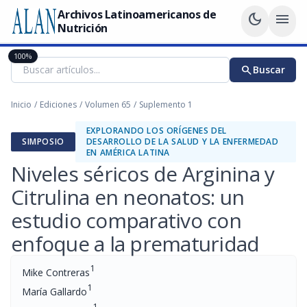
Archivos Latinoamericanos de
dark_mode
menu
Nutrición
100%
search
Buscar
Inicio
/
Ediciones
/
Volumen 65
/
Suplemento 1
EXPLORANDO LOS ORÍGENES DEL
SIMPOSIO
DESARROLLO DE LA SALUD Y LA ENFERMEDAD
EN AMÉRICA LATINA
Niveles séricos de Arginina y
Citrulina en neonatos: un
estudio comparativo con
enfoque a la prematuridad
1
Mike Contreras
1
María Gallardo
1