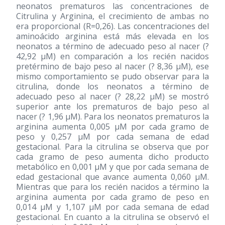
neonatos prematuros las concentraciones de
Citrulina y Arginina, el crecimiento de ambas no
era proporcional (R=0,26). Las concentraciones del
aminoácido arginina está más elevada en los
neonatos a término de adecuado peso al nacer (?
42,92 μM) en comparación a los recién nacidos
pretérmino de bajo peso al nacer (? 8,36 μM), ese
mismo comportamiento se pudo observar para la
citrulina, donde los neonatos a término de
adecuado peso al nacer (? 28,22 μM) se mostró
superior ante los prematuros de bajo peso al
nacer (? 1,96 μM). Para los neonatos prematuros la
arginina aumenta 0,005 μM por cada gramo de
peso y 0,257 μM por cada semana de edad
gestacional. Para la citrulina se observa que por
cada gramo de peso aumenta dicho producto
metabólico en 0,001 μM y que por cada semana de
edad gestacional que avance aumenta 0,060 μM.
Mientras que para los recién nacidos a término la
arginina aumenta por cada gramo de peso en
0,014 μM y 1,107 μM por cada semana de edad
gestacional. En cuanto a la citrulina se observó el