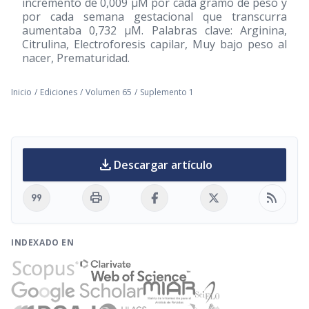
incremento de 0,009 μM por cada gramo de peso y
por cada semana gestacional que transcurra
aumentaba 0,732 μM. Palabras clave: Arginina,
Citrulina, Electroforesis capilar, Muy bajo peso al
nacer, Prematuridad.
Inicio
/
Ediciones
/
Volumen 65
/
Suplemento 1
download
Descargar artículo
format_quote
print
rss_feed
INDEXADO EN