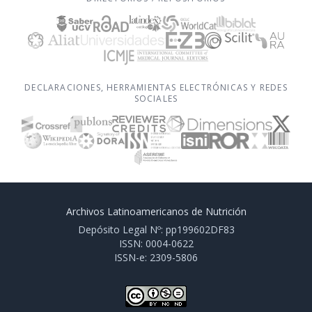
DECLARACIONES, HERRAMIENTAS ELECTRÓNICAS Y REDES
SOCIALES
Archivos Latinoamericanos de Nutrición
Depósito Legal Nº: pp199602DF83
ISSN: 0004-0622
ISSN-e: 2309-5806