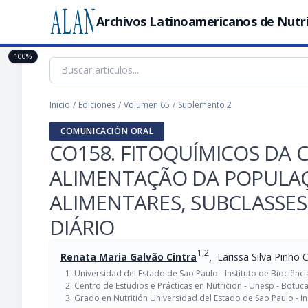
Archivos Latinoamericanos de Nutr
100%
Inicio
/
Ediciones
/
Volumen 65
/
Suplemento 2
COMUNICACIÓN ORAL
CO158. FITOQUÍMICOS DA 
ALIMENTAÇÃO DA POPULAÇ
ALIMENTARES, SUBCLASSES
DIÁRIO
1,2
,
Renata Maria Galvão Cintra
Larissa Silva Pinho
Universidad del Estado de Sao Paulo - Instituto de Biociência
Centro de Estudios e Prácticas en Nutricion - Unesp - Botuca
Grado en Nutritión Universidad del Estado de Sao Paulo - Ins