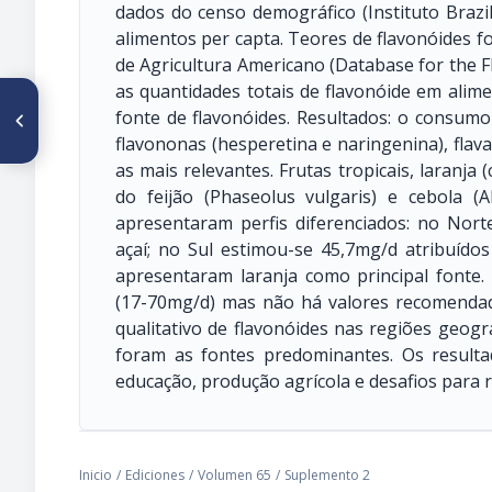
dados do censo demográfico (Instituto Brazil
alimentos per capta. Teores de flavonóides
de Agricultura Americano (Database for the F
as quantidades totais de flavonóide em alim
ARTÍCULO ANTERIOR
fonte de flavonóides. Resultados: o consumo
CO156. FORMULACIÓN DE UN
PONQUÉ PARA CELÍACOS A
flavononas (hesperetina e naringenina), flavan
BASE DE HIDROCOLOIDES
as mais relevantes. Frutas tropicais, laranja (
do feijão (Phaseolus vulgaris) e cebola (A
apresentaram perfis diferenciados: no Norte
açaí; no Sul estimou-se 45,7mg/d atribuído
apresentaram laranja como principal fonte.
(17-70mg/d) mas não há valores recomendad
qualitativo de flavonóides nas regiões geográ
foram as fontes predominantes. Os result
educação, produção agrícola e desafios para
Inicio
/
Ediciones
/
Volumen 65
/
Suplemento 2