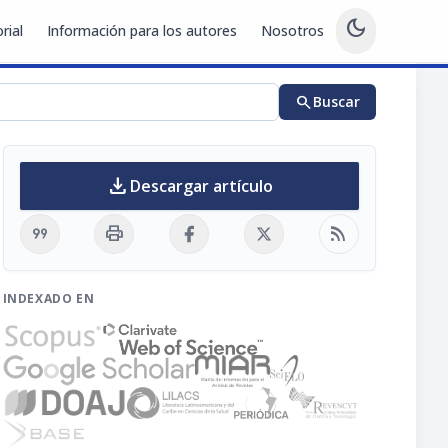
dark_mode
rial
Información para los autores
Nosotros
search
Buscar
download
Descargar artículo
format_quote
print
rss_feed
INDEXADO EN