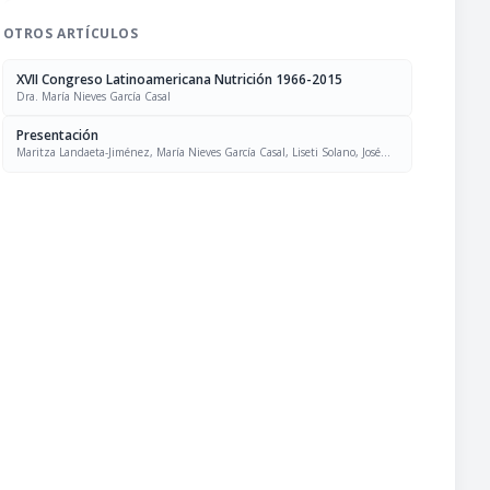
OTROS ARTÍCULOS
XVII Congreso Latinoamericana Nutrición 1966-2015
Dra. María Nieves García Casal
Presentación
Maritza Landaeta-Jiménez, María Nieves García Casal, Liseti Solano, José
Felix Chávez, Luís Falque Madrid