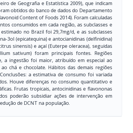
eiro de Geografia e Estatística 2009), que indicam
 foram obtidos do banco de dados do Departamento
lavonoid Content of Foods 2014). Foram calculadas
entos consumidos em cada região, as subclasses e
 estimado no Brazil foi 29,7mg/d, e as subclasses
a-3ol (epicatequina) e antocianidinas (delfinidina)
citrus sinensis) e açaí (Euterpe oleracea), seguidas
llium sativum) foram principais fontes. Regiões
, a ingestão foi maior, atribuído em especial ao
s ao chá e chocolate. Hábitos das demais regiões
 Conclusões: a estimativa de consumo foi variada
os. Houve diferenças no consumo quantitativo e
ficas. Frutas tropicais, antocinidinas e flavononas
ados poderão subsidiar ações de intervenção em
 redução de DCNT na população.