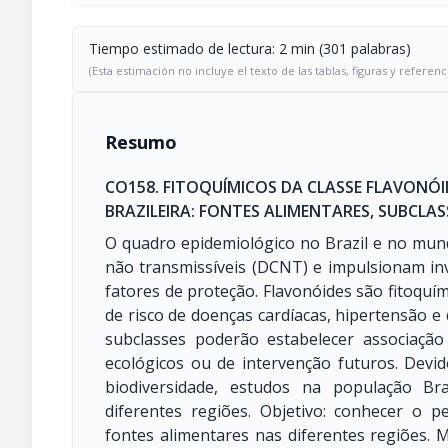
Tiempo estimado de lectura: 2 min (301 palabras)
(Esta estimación no incluye el texto de las tablas, figuras y referenc
Resumo
CO158. FITOQUÍMICOS DA CLASSE FLAVONÓ
BRAZILEIRA: FONTES ALIMENTARES, SUBCLAS
O quadro epidemiológico no Brazil e no mun
não transmissíveis (DCNT) e impulsionam inv
fatores de proteção. Flavonóides são fitoquí
de risco de doenças cardíacas, hipertensão e
subclasses poderão estabelecer associaçã
ecológicos ou de intervenção futuros. Devid
biodiversidade, estudos na população Br
diferentes regiões. Objetivo: conhecer o pe
fontes alimentares nas diferentes regiões.