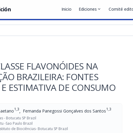
ición
Inicio
Ediciones
expand_more
Comité edito
CLASSE FLAVONÓIDES NA
ÃO BRAZILEIRA: FONTES
 E ESTIMATIVA DE CONSUMO
1,3
1,3
,
 Caetano
Fernanda Panegossi Gonçalves dos Santos
s - Botucatu SP Brazil
tu -Sao Paulo Brazil
tituto de Biociências- Botucatu SP Brazil