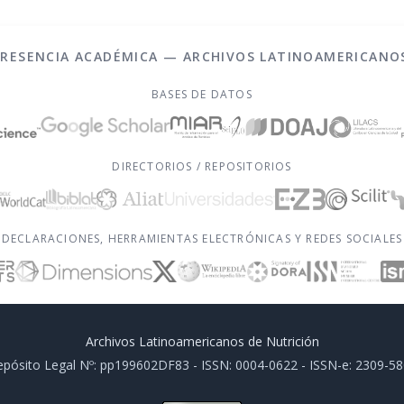
PRESENCIA ACADÉMICA — ARCHIVOS LATINOAMERICANO
BASES DE DATOS
DIRECTORIOS / REPOSITORIOS
DECLARACIONES, HERRAMIENTAS ELECTRÓNICAS Y REDES SOCIALES
Archivos Latinoamericanos de Nutrición
pósito Legal Nº: pp199602DF83 - ISSN: 0004-0622 - ISSN-e: 2309-5