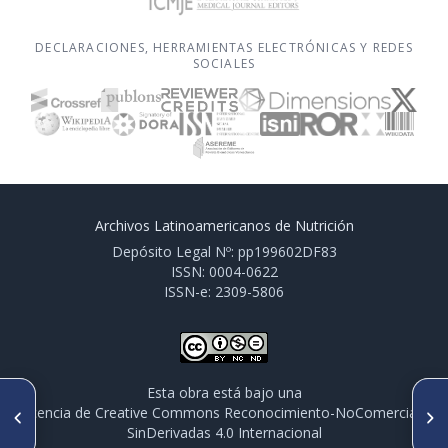
DECLARACIONES, HERRAMIENTAS ELECTRÓNICAS Y REDES
SOCIALES
Archivos Latinoamericanos de Nutrición
Depósito Legal Nº: pp199602DF83
ISSN: 0004-0622
ISSN-e: 2309-5806
Esta obra está bajo una
ARTÍCULO ANTERIOR
SIGUIENTE ARTÍCULO
licencia de Creative Commons Reconocimiento-NoComercial-
PO081. THE ENERGY BALANCE
PO083. EXPERIENCIA
SinDerivadas 4.0 Internacional
FOR KIDS PROGRAM:
CONSTRUCCIÓN Y ANÁLISIS