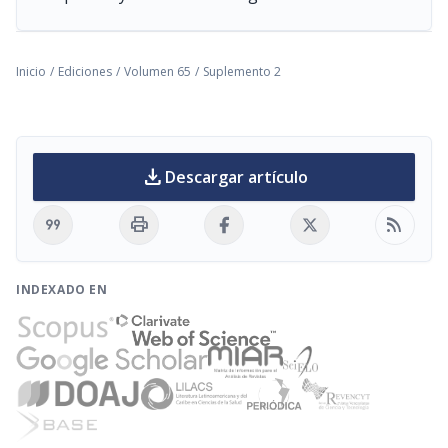
Inicio
/
Ediciones
/
Volumen 65
/
Suplemento 2
download
Descargar artículo
format_quote
print
rss_feed
INDEXADO EN