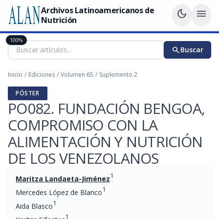
Archivos Latinoamericanos de
dark_mode
menu
Nutrición
100%
search
Buscar
Inicio
/
Ediciones
/
Volumen 65
/
Suplemento 2
PÓSTER
PO082. FUNDACIÓN BENGOA,
COMPROMISO CON LA
ALIMENTACIÓN Y NUTRICIÓN
DE LOS VENEZOLANOS
1
Maritza Landaeta-Jiménez
1
Mercedes López de Blanco
1
Aida Blasco
1