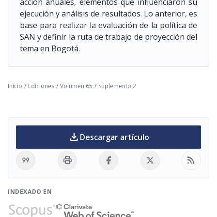
acción anuales, elementos que influenciaron su
ejecución y análisis de resultados. Lo anterior, es
base para realizar la evaluación de la política de
SAN y definir la ruta de trabajo de proyección del
tema en Bogotá.
Inicio
/
Ediciones
/
Volumen 65
/
Suplemento 2
download
Descargar artículo
format_quote
print
rss_feed
INDEXADO EN