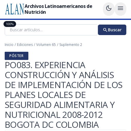
Archivos Latinoamericanos de
dark_mode
menu
Nutrición
100%
search
Buscar
Inicio
/
Ediciones
/
Volumen 65
/
Suplemento 2
PÓSTER
PO083. EXPERIENCIA
CONSTRUCCIÓN Y ANÁLISIS
DE IMPLEMENTACIÓN DE LOS
PLANES LOCALES DE
SEGURIDAD ALIMENTARIA Y
NUTRICIONAL 2008-2012
BOGOTA DC COLOMBIA