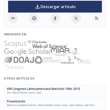
download
Descargar artículo
format_quote
print
rss_feed
INDEXADO EN
OTROS ARTÍCULOS
XVII Congreso Latinoamericana Nutrición 1966-2015
Dra. María Nieves García Casal
Presentación
Maritza Landaeta-Jiménez, María Nieves García Casal, Liseti Solano, José Felix
Chávez, Luís Falque Madrid