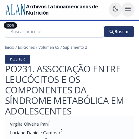
Archivos Latinoamericanos de
dark_mode
menu
Nutrición
100%
search
Buscar
Inicio
/
Ediciones
/
Volumen 65
/
Suplemento 2
PÓSTER
PO231. ASSOCIAÇÃO ENTRE
LEUCÓCITOS E OS
COMPONENTES DA
SÍNDROME METABÓLICA EM
ADOLESCENTES
1
Virgilia Oliveira Pani
2
Luciane Daniele Cardoso