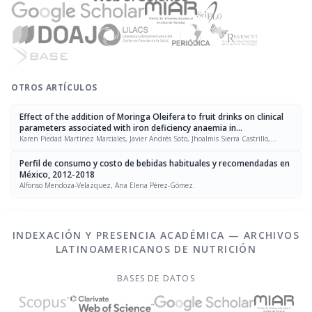
OTROS ARTÍCULOS
Effect of the addition of Moringa Oleifera to fruit drinks on clinical
parameters associated with iron deficiency anaemia in
schoolchildren
Karen Piedad Martínez Marciales, Javier Andrés Soto, Jhoalmis Sierra Castrillo,
Jonathan Gonzalo Olivieri Moncada, Jaizul Carolina Galeano Arias, Lyz Jenny
Gómez Rave.
Perfil de consumo y costo de bebidas habituales y recomendadas en
México, 2012-2018
Alfonso Mendoza-Velazquez, Ana Elena Pérez-Gómez.
INDEXACIÓN Y PRESENCIA ACADÉMICA — ARCHIVOS
LATINOAMERICANOS DE NUTRICIÓN
BASES DE DATOS