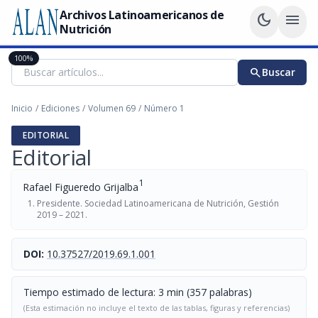
Archivos Latinoamericanos de
dark_mode
menu
Nutrición
100%
search
Buscar
Inicio
/
Ediciones
/
Volumen 69
/
Número 1
EDITORIAL
Editorial
1
Rafael Figueredo Grijalba
Presidente. Sociedad Latinoamericana de Nutrición, Gestión
2019 – 2021.
DOI:
10.37527/2019.69.1.001
Tiempo estimado de lectura: 3 min (357 palabras)
(Esta estimación no incluye el texto de las tablas, figuras y referencias)