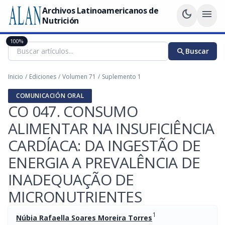
Archivos Latinoamericanos de
dark_mode
menu
Nutrición
100%
search
Buscar
Inicio
/
Ediciones
/
Volumen 71
/
Suplemento 1
COMUNICACIÓN ORAL
CO 047. CONSUMO
ALIMENTAR NA INSUFICIÊNCIA
CARDÍACA: DA INGESTÃO DE
ENERGIA A PREVALÊNCIA DE
INADEQUAÇÃO DE
MICRONUTRIENTES
1
Núbia Rafaella Soares Moreira Torres