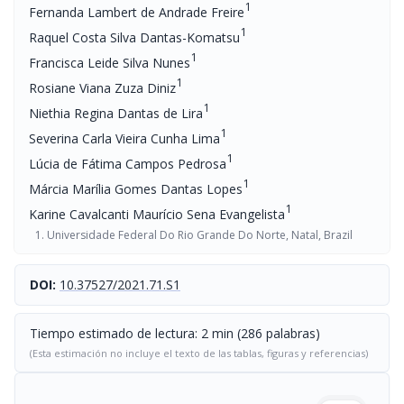
1
Fernanda Lambert de Andrade Freire
1
Raquel Costa Silva Dantas-Komatsu
1
Francisca Leide Silva Nunes
1
Rosiane Viana Zuza Diniz
1
Niethia Regina Dantas de Lira
1
Severina Carla Vieira Cunha Lima
1
Lúcia de Fátima Campos Pedrosa
1
Márcia Marília Gomes Dantas Lopes
1
Karine Cavalcanti Maurício Sena Evangelista
Universidade Federal Do Rio Grande Do Norte, Natal, Brazil
DOI:
10.37527/2021.71.S1
Tiempo estimado de lectura: 2 min (286 palabras)
(Esta estimación no incluye el texto de las tablas, figuras y referencias)