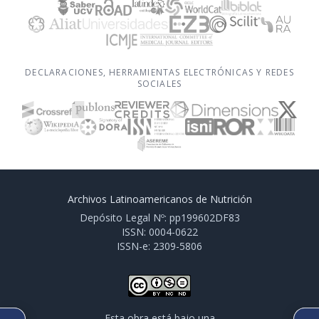
DECLARACIONES, HERRAMIENTAS ELECTRÓNICAS Y REDES
SOCIALES
Archivos Latinoamericanos de Nutrición
Depósito Legal Nº: pp199602DF83
ISSN: 0004-0622
ISSN-e: 2309-5806
Esta obra está bajo una