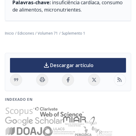
Palavras-chave:
insuficiência cardíaca, consumo
de alimentos, micronutrientes.
Inicio
/
Ediciones
/
Volumen 71
/
Suplemento 1
download
Descargar artículo
format_quote
print
rss_feed
INDEXADO EN