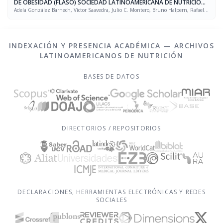
DE OBESIDAD (FLASO) SOCIEDAD LATINOAMERICANA DE NUTRICIÓN
(SLAN)
Adela González Barnech, Víctor Saavedra, Julio C. Montero, Bruno Halpern, Rafael
Figueredo Grijalba
INDEXACIÓN Y PRESENCIA ACADÉMICA — ARCHIVOS
LATINOAMERICANOS DE NUTRICIÓN
BASES DE DATOS
DIRECTORIOS / REPOSITORIOS
DECLARACIONES, HERRAMIENTAS ELECTRÓNICAS Y REDES
SOCIALES