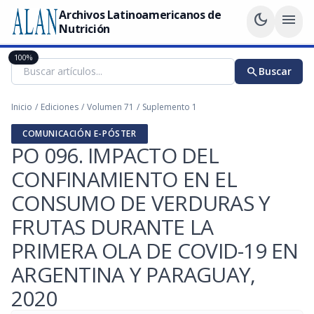
Archivos Latinoamericanos de
dark_mode
menu
Nutrición
100%
search
Buscar
Inicio
/
Ediciones
/
Volumen 71
/
Suplemento 1
COMUNICACIÓN E-PÓSTER
PO 096. IMPACTO DEL
CONFINAMIENTO EN EL
CONSUMO DE VERDURAS Y
FRUTAS DURANTE LA
PRIMERA OLA DE COVID-19 EN
ARGENTINA Y PARAGUAY,
2020