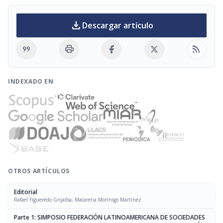
download
Descargar artículo
format_quote
print
rss_feed
INDEXADO EN
OTROS ARTÍCULOS
Editorial
Rafael Figueredo Grijalba, Macarena Morínigo Martínez
Parte 1: SIMPOSIO FEDERACIÓN LATINOAMERICANA DE SOCIEDADES