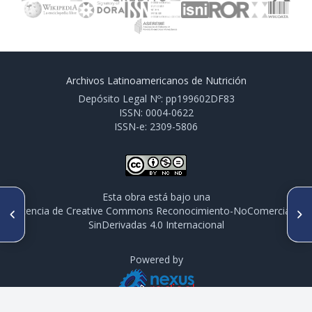
Archivos Latinoamericanos de Nutrición
Depósito Legal Nº: pp199602DF83
ISSN: 0004-0622
ISSN-e: 2309-5806
Esta obra está bajo una
ARTÍCULO ANTERIOR
SIGUIENTE ARTÍCULO
licencia de Creative Commons Reconocimiento-NoComercial-
PO 095. BRECHAS DE CALIDAD
PO 097. LIFESTYLE AND
SinDerivadas 4.0 Internacional
DE DIETA EN LA POBLACIÓN
METABOLIC SYNDROME IN A
ARGENTINA (2018)
LONGITUDINAL STUDY OF
UNIVERSITY STUDENTS.
Powered by
RELIABILITY OF A PHYSICAL
ACTIVITY QUESTIONNAIRE