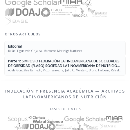
OTROS ARTÍCULOS
Editorial
Rafael Figueredo Grijalba, Macarena Morínigo Martínez
Parte 1: SIMPOSIO FEDERACIÓN LATINOAMERICANA DE SOCIEDADES
DE OBESIDAD (FLASO) SOCIEDAD LATINOAMERICANA DE NUTRICIÓN
(SLAN)
Adela González Barnech, Víctor Saavedra, Julio C. Montero, Bruno Halpern, Rafael
Figueredo Grijalba
INDEXACIÓN Y PRESENCIA ACADÉMICA — ARCHIVOS
LATINOAMERICANOS DE NUTRICIÓN
BASES DE DATOS