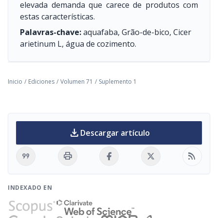
elevada demanda que carece de produtos com
estas características.
Palavras-chave:
aquafaba, Grão-de-bico, Cicer
arietinum L, água de cozimento.
Inicio
/
Ediciones
/
Volumen 71
/
Suplemento 1
download
Descargar artículo
format_quote
print
rss_feed
INDEXADO EN