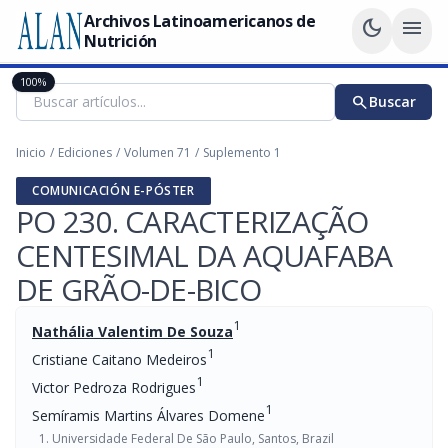
Archivos Latinoamericanos de
dark_mode
menu
Nutrición
100%
search
Buscar
Inicio
/
Ediciones
/
Volumen 71
/
Suplemento 1
COMUNICACIÓN E-PÓSTER
PO 230. CARACTERIZAÇÃO
CENTESIMAL DA AQUAFABA
DE GRÃO-DE-BICO
1
Nathália Valentim De Souza
1
Cristiane Caitano Medeiros
1
Victor Pedroza Rodrigues
1
Semíramis Martins Álvares Domene
Universidade Federal De São Paulo, Santos, Brazil