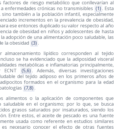
s factores de riesgo metabólico que conllevarían al
 a enfermedades crónicas no transmisibles
(1)
. Esta
 sino también a la población infantil, especialmente
denciado incrementos en la prevalencia de obesidad,
para ese entonces duplicado su valor respecto al año
encia de obesidad en niños y adolescentes de hasta
 y la adopción de una alimentación poco saludable, las
de la obesidad
(3)
.
 almacenamiento lipídico corresponden al tejido
 incluso se ha evidenciado que la adiposidad visceral
lidades metabólicas e inflamatorias principalmente,
lar ECNT
(5,6)
. Además, diversas investigaciones
ludable del tejido adiposo en los primeros años de
e adipocitos formados en el organismo para la edad
 patologías
(7,8)
.
os alimentos o la aplicación de componentes que
ico saludable en el organismo; por lo que, se busca
 ácidos grasos saturados por insaturados, siendo los
ón. Entre estos, el aceite de pescado es una fuente
iamente usada como referente en estudios similares
es necesario conocer el efecto de otras fuentes