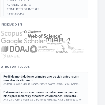
CONCLUSIONES
AGRADECIMIENTO
CONFLICTO DE INTERÉS
REFERENCIAS
INDEXADO EN
OTROS ARTÍCULOS
Perfil de morbidade no primeiro ano de vida entre recém-
nascidos de alto risco
Andréia Caroline Ribeiro Ramos, Patrícia Soares Castro, Rafael Gomes
Souza, Jair Almeida Carneiro, Lucineia de Pinho, Antônio Prates Caldeira
Determinantes socioeconómicos del exceso de peso en
niños preescolares y escolares colombianos. Encuesta
Nacional de Situación Nutricional 2015
Ana Maria Osorio-Mejía, Sofía Martínez-Arbeláez, Natalia Ramírez-Girón