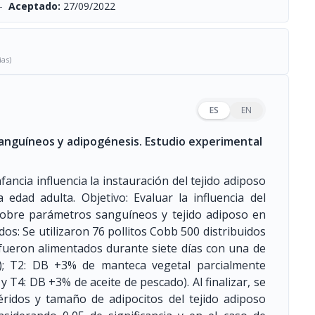
-
Aceptado:
27/09/2022
ias)
ES
EN
sanguíneos y adipogénesis. Estudio experimental
fancia influencia la instauración del tejido adiposo
 edad adulta. Objetivo: Evaluar la influencia del
sobre parámetros sanguíneos y tejido adiposo en
os: Se utilizaron 76 pollitos Cobb 500 distribuidos
fueron alimentados durante siete días con una de
B); T2: DB +3% de manteca vegetal parcialmente
 T4: DB +3% de aceite de pescado). Al finalizar, se
céridos y tamaño de adipocitos del tejido adiposo