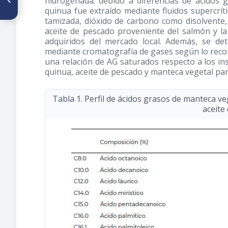
hidrogenada; debido a diferencias de ácidos 
malnutrition in older adults
quinua fue extraído mediante fluidos supercrít
from the Family Health
tamizada, dióxido de carbono como disolvente,
Strategy in the Northeast of
aceite de pescado proveniente del salmón y l
Brazil
adquiridos del mercado local. Además, se det
mediante cromatografía de gases según lo reco
una relación de AG saturados respecto a los insa
quinua, aceite de pescado y manteca vegetal pa
Tabla 1. Perfil de ácidos grasos de manteca v
aceite