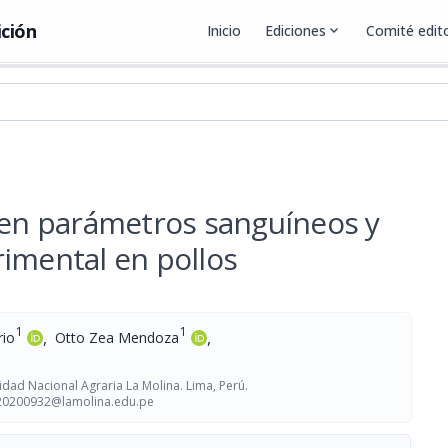
ición
Inicio
Ediciones
expand_more
Comité edito
s en parámetros sanguíneos y
rimental en pollos
1
1
,
,
rio
Otto Zea Mendoza
dad Nacional Agraria La Molina. Lima, Perú.
20200932@lamolina.edu.pe