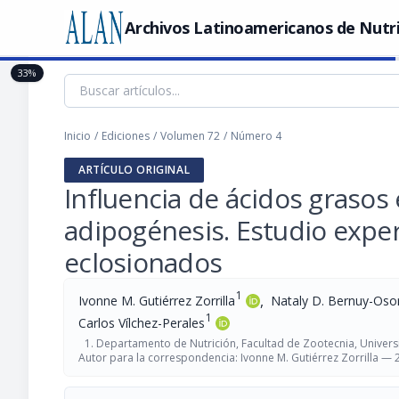
Archivos Latinoamericanos de Nutr
33%
Inicio
/
Ediciones
/
Volumen 72
/
Número 4
ARTÍCULO ORIGINAL
Influencia de ácidos graso
adipogénesis. Estudio expe
eclosionados
1
,
Ivonne M. Gutiérrez Zorrilla
Nataly D. Bernuy-Oso
1
Carlos Vílchez-Perales
Departamento de Nutrición, Facultad de Zootecnia, Universi
Autor para la correspondencia: Ivonne M. Gutiérrez Zorrilla —