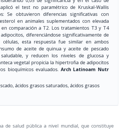
siderando 0,05 de significancia y en el caso de
aplicó el test no paramétrico de Kruskal-Wallis
: Se obtuvieron diferencias significativas con
olesterol en animales suplementados con elevada
) en comparación a T2. Los tratamientos T3 y T4
dipocitos, diferenciándose significativamente de
s células, esta respuesta fue similar en ambos
onsumo de aceite de quinua y aceite de pescado
saludable, y reducen los niveles de glucosa y
teca vegetal propicia la hipertrofia de adipocitos
os bioquímicos evaluados.
Arch Latinoam Nutr
escado, ácidos grasos saturados, ácidos grasos
 de salud pública a nivel mundial, que constituye