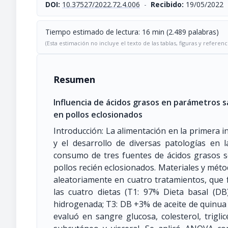
DOI:
10.37527/2022.72.4.006
-
Recibido:
19/05/2022
Tiempo estimado de lectura: 16 min (2.489 palabras)
(Esta estimación no incluye el texto de las tablas, figuras y referenc
Resumen
Influencia de ácidos grasos en parámetros 
en pollos eclosionados
Introducción: La alimentación en la primera in
y el desarrollo de diversas patologías en la
consumo de tres fuentes de ácidos grasos 
pollos recién eclosionados. Materiales y métod
aleatoriamente en cuatro tratamientos, que 
las cuatro dietas (T1: 97% Dieta basal (D
hidrogenada; T3: DB +3% de aceite de quinua y
evaluó en sangre glucosa, colesterol, trigli