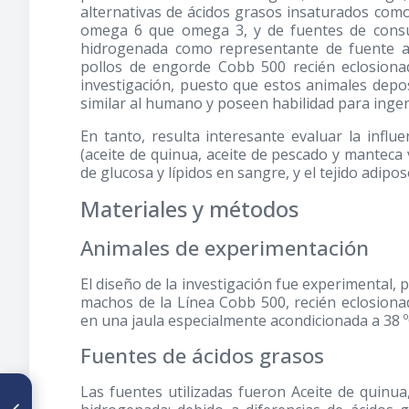
alternativas de ácidos grasos insaturados com
omega 6 que omega 3, y de fuentes de cons
hidrogenada como representante de fuente al
pollos de engorde Cobb 500 recién eclosiona
investigación, puesto que estos animales depo
similar al humano y poseen habilidad para inge
En tanto, resulta interesante evaluar la infl
(aceite de quinua, aceite de pescado y manteca
de glucosa y lípidos en sangre, y el tejido adi
Materiales y métodos
Animales de experimentación
El diseño de la investigación fue experimental, po
machos de la Línea Cobb 500, recién eclosiona
en una jaula especialmente acondicionada a 38 
Fuentes de ácidos grasos
Las fuentes utilizadas fueron Aceite de quinu
ARTÍCULO ANTERIOR
Food insecurity and