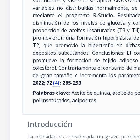
subcutáneo y visceral. Se aplicó ANOVA con
variables no distribuidas normalmente, se 
mediante el programa R-Studio. Resultados
disminución de los niveles de glucosa y c
proporción de aceites insaturados (T3 y T4
promovieron una formación hiperplásica de a
T2, que promovió la hipertrofia en dicha
depósitos subcutáneos. Conclusiones: El c
promueve la formación de tejido adiposo 
colesterol. Contrariamente el consumo de man
de gran tamaño e incrementa los parámetr
2022; 72
(4)
: 285-293.
Palabras clave:
Aceite de quinua, aceite de p
poliinsaturados, adipocitos.
Introducción
La obesidad es considerada un grave problema