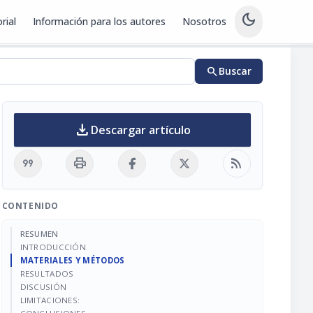
dark_mode
rial
Información para los autores
Nosotros
search
Buscar
download
Descargar artículo
format_quote
print
rss_feed
CONTENIDO
RESUMEN
INTRODUCCIÓN
MATERIALES Y MÉTODOS
RESULTADOS
DISCUSIÓN
LIMITACIONES: