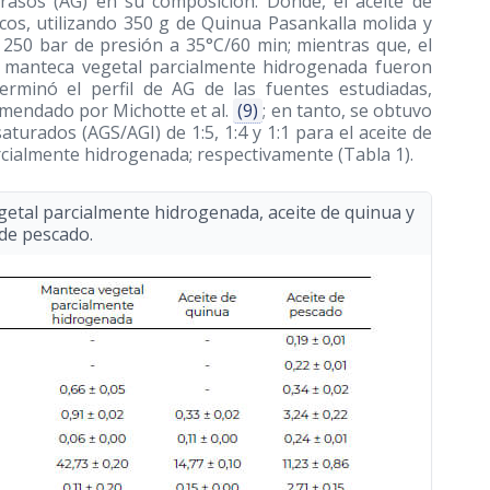
grasos (AG) en su composición. Donde, el aceite de
icos, utilizando 350 g de Quinua Pasankalla molida y
 250 bar de presión a 35°C/60 min; mientras que, el
a manteca vegetal parcialmente hidrogenada fueron
erminó el perfil de AG de las fuentes estudiadas,
mendado por Michotte et al.
(9)
; en tanto, se obtuvo
turados (AGS/AGI) de 1:5, 1:4 y 1:1 para el aceite de
rcialmente hidrogenada; respectivamente (Tabla 1).
egetal parcialmente hidrogenada, aceite de quinua y
 de pescado.