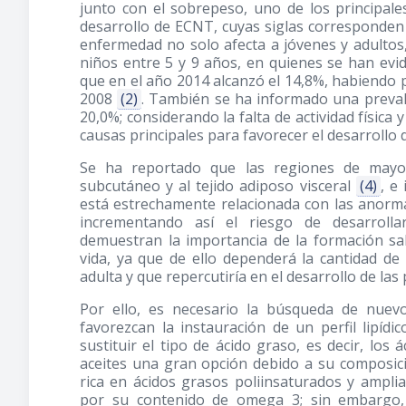
junto con el sobrepeso, uno de los principale
desarrollo de ECNT, cuyas siglas corresponden
enfermedad no solo afecta a jóvenes y adultos,
niños entre 5 y 9 años, en quienes se han evi
que en el año 2014 alcanzó el 14,8%, habiendo 
2008
(2)
. También se ha informado una preval
20,0%; considerando la falta de actividad física
causas principales para favorecer el desarrollo 
Se ha reportado que las regiones de mayor
subcutáneo y al tejido adiposo visceral
(4)
, e
está estrechamente relacionada con las anorma
incrementando así el riesgo de desarrol
demuestran la importancia de la formación sa
vida, ya que de ello dependerá la cantidad d
adulta y que repercutiría en el desarrollo de las
Por ello, es necesario la búsqueda de nuev
favorezcan la instauración de un perfil lipíd
sustituir el tipo de ácido graso, es decir, los
aceites una gran opción debido a su composici
rica en ácidos grasos poliinsaturados y ampl
por su contenido de omega 3; sin embargo, 