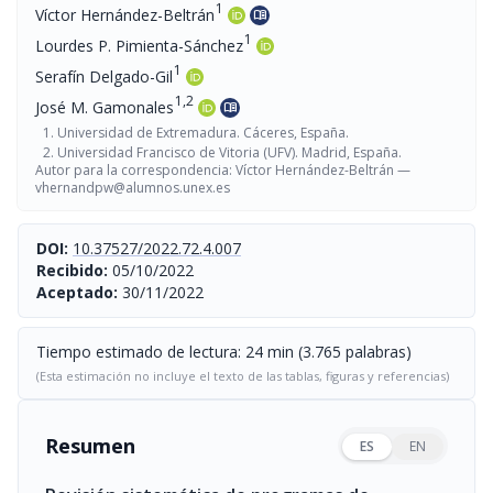
1
Víctor Hernández-Beltrán
menu_book
1
Lourdes P. Pimienta-Sánchez
1
Serafín Delgado-Gil
1,2
José M. Gamonales
menu_book
Universidad de Extremadura. Cáceres, España.
Universidad Francisco de Vitoria (UFV). Madrid, España.
Autor para la correspondencia: Víctor Hernández-Beltrán —
vhernandpw@alumnos.unex.es
DOI:
10.37527/2022.72.4.007
Recibido:
05/10/2022
Aceptado:
30/11/2022
Tiempo estimado de lectura: 24 min (3.765 palabras)
(Esta estimación no incluye el texto de las tablas, figuras y referencias)
Resumen
ES
EN