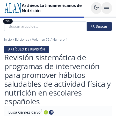
Archivos Latinoamericanos de
dark_mode
menu
Nutrición
72%
search
Buscar
Inicio
/
Ediciones
/
Volumen 72
/
Número 4
ARTÍCULO DE REVISIÓN
Revisión sistemática de
programas de intervención
para promover hábitos
saludables de actividad física y
nutrición en escolares
españoles
1
Luisa Gámez-Calvo
menu_book