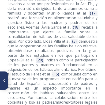
llevados a cabo por profesionales de la Act. Fís., y
de la nutrición, dirigidos tanto a alumnos como a
familias y docentes. Murillo Ramos et al.
(17)
realizó una formación en alimentación saludable y
ejercicio físico a las madres y padres de los
escolares. Además, Ávila García et al.
(18)
recalca la
importancia que ejerce la familia sobre la
consolidación de hábitos de vida saludable de los
hijos. Por otro lado, Llosa Villa et al.
(3)
demuestra
que la cooperación de las familias ha sido efectiva,
obteniéndose resultados positivos en la gran
parte de los estudios en los que participaron.
López-Gil et al.
(20)
indican cómo la participación
de los padres y madres es fundamental en la
adquisición de los hábitos alimentarios. Por último,
el estudio de Pérez et al.
(15)
comprueba como en
ARTÍCULO ANTERIOR
la mayoría de los programas de educación para la
Influencia de ácidos grasos en
salud de España, la cooperación de padres y
parámetros sanguíneos y
madres es un aspecto importante en la
adipogénesis. Estudio
experimental en pollos
consecución de hábitos saludables entre los
eclosionados
escolares. Por tanto, la colaboración entre los
docentes y los/las padres/madres/tutores legales