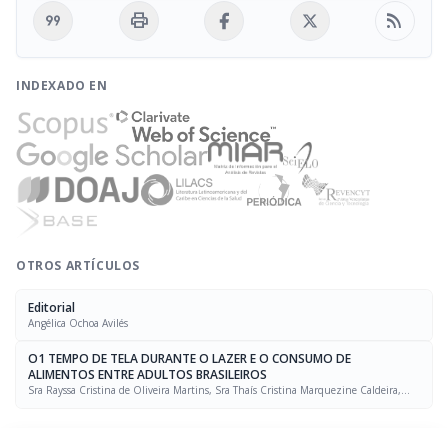
format_quote
print
rss_feed
INDEXADO EN
OTROS ARTÍCULOS
Editorial
Angélica Ochoa Avilés
O1 TEMPO DE TELA DURANTE O LAZER E O CONSUMO DE
ALIMENTOS ENTRE ADULTOS BRASILEIROS
Sra Rayssa Cristina de Oliveira Martins, Sra Thaís Cristina Marquezine Caldeira,
Sra. Marcela Mello Soares Rodrigues, Sra Laís Amaral Mais, PhD Rafael Moreira Claro