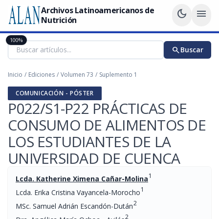
Archivos Latinoamericanos de
dark_mode
menu
Nutrición
100%
search
Buscar
Inicio
/
Ediciones
/
Volumen 73
/
Suplemento 1
COMUNICACIÓN - PÓSTER
P022/S1-P22 PRÁCTICAS DE
CONSUMO DE ALIMENTOS DE
LOS ESTUDIANTES DE LA
UNIVERSIDAD DE CUENCA
1
Lcda. Katherine Ximena Cañar-Molina
1
Lcda. Erika Cristina Vayancela-Morocho
2
MSc. Samuel Adrián Escandón-Dután
2