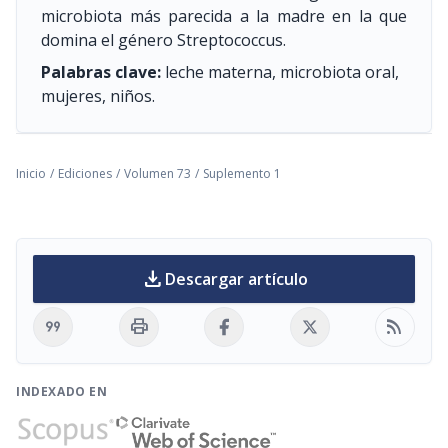
microbiota más parecida a la madre en la que
domina el género Streptococcus.
Palabras clave:
leche materna, microbiota oral,
mujeres, niños.
Inicio
/
Ediciones
/
Volumen 73
/
Suplemento 1
download
Descargar artículo
format_quote
print
rss_feed
INDEXADO EN