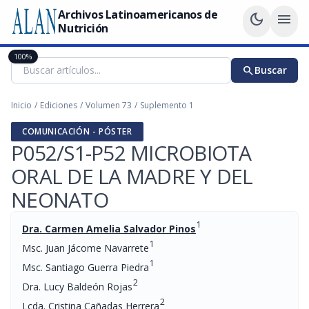
Archivos Latinoamericanos de
dark_mode
menu
Nutrición
100%
search
Buscar
Inicio
/
Ediciones
/
Volumen 73
/
Suplemento 1
COMUNICACIÓN - PÓSTER
P052/S1-P52 MICROBIOTA
ORAL DE LA MADRE Y DEL
NEONATO
1
Dra. Carmen Amelia Salvador Pinos
1
Msc. Juan Jácome Navarrete
1
Msc. Santiago Guerra Piedra
2
Dra. Lucy Baldeón Rojas
2
Lcda. Cristina Cañadas Herrera