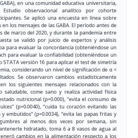
(GABA), en una comunidad educativa universitaria,
Estudio observacional analítico por cohorte
icipantes. Se aplicó una encuesta en línea sobre
s en los mensajes de las GABA. El período antes de
es de marzo del 2020, y durante la pandemia entre
sta se validó por juicio de expertos y análisis
appa para evaluar la concordancia (obteniéndose un
bach para evaluar la confiabilidad (obteniéndose un
ico STATA versión 16 para aplicar el test de simetría
mia, considerando un nivel de significación de α <
ultados. Se observaron cambios estadísticamente
 en los siguientes mensajes relacionados con la
 saludable, come sano y realiza actividad física
estado nutricional (p=0.000), “evita el consumo de
lces” (p=0.0040), “cuida tu corazón evitando las
y embutidos” (p=0.0034), “evita las papas fritas y
legumbres al menos dos veces por semana, sin
mantenerte hidratado, toma 6 a 8 vasos de agua al
generó cambios en la alimentación respecto a los