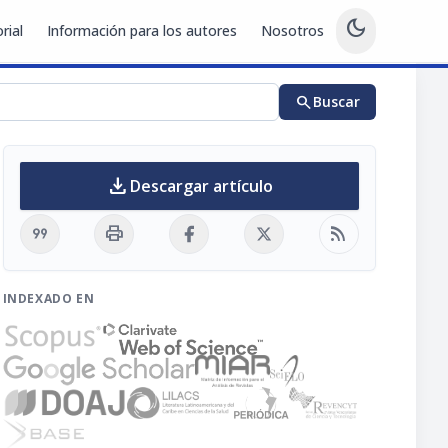
dark_mode
rial
Información para los autores
Nosotros
search
Buscar
download
Descargar artículo
format_quote
print
rss_feed
INDEXADO EN