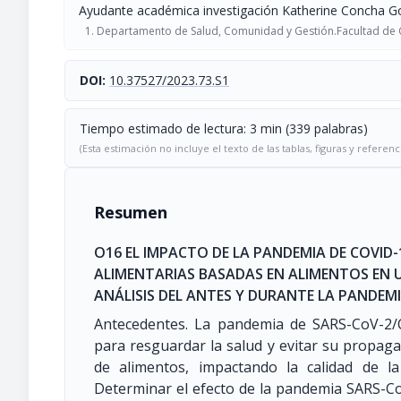
Ayudante académica investigación Katherine Concha G
Departamento de Salud, Comunidad y Gestión.Facultad de Cie
DOI:
10.37527/2023.73.S1
Tiempo estimado de lectura: 3 min (339 palabras)
(Esta estimación no incluye el texto de las tablas, figuras y referenc
Resumen
O16 EL IMPACTO DE LA PANDEMIA DE COVID-
ALIMENTARIAS BASADAS EN ALIMENTOS EN 
ANÁLISIS DEL ANTES Y DURANTE LA PANDEM
Antecedentes. La pandemia de SARS-CoV-2/CO
para resguardar la salud y evitar su propaga
de alimentos, impactando la calidad de la 
Determinar el efecto de la pandemia SARS-C