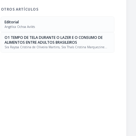
OTROS ARTÍCULOS
Editorial
Angélica Ochoa Avilés
O1 TEMPO DE TELA DURANTE O LAZER E O CONSUMO DE
ALIMENTOS ENTRE ADULTOS BRASILEIROS
Sra Rayssa Cristina de Oliveira Martins, Sra Thaís Cristina Marquezine
Caldeira, Sra. Marcela Mello Soares Rodrigues, Sra Laís Amaral Mais, PhD
Rafael Moreira Claro