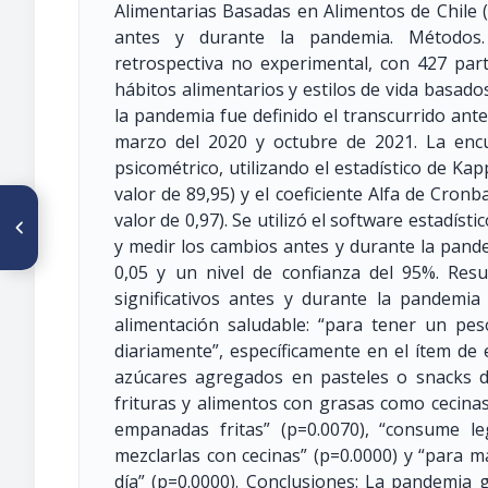
Alimentarias Basadas en Alimentos de Chile 
antes y durante la pandemia. Métodos. 
retrospectiva no experimental, con 427 part
hábitos alimentarios y estilos de vida basado
la pandemia fue definido el transcurrido ant
marzo del 2020 y octubre de 2021. La encue
psicométrico, utilizando el estadístico de K
valor de 89,95) y el coeficiente Alfa de Cron
ARTÍCULO ANTERIOR
valor de 0,97). Se utilizó el software estadíst
O15 PROPUESTA DE UNA GUÍA
y medir los cambios antes y durante la pande
DE ALIMENTACIÓN BASADA EN
LA CRONONUTRICIÓN PARA
0,05 y un nivel de confianza del 95%. Res
LA PREVENCIÓN Y
significativos antes y durante la pandemia
TRATAMIENTO DE LA
OBESIDAD
alimentación saludable: “para tener un peso
diariamente”, específicamente en el ítem de 
azúcares agregados en pasteles o snacks du
frituras y alimentos con grasas como cecinas 
empanadas fritas” (p=0.0070), “consume 
mezclarlas con cecinas” (p=0.0000) y “para 
día” (p=0.0000). Conclusiones: La pandemia 