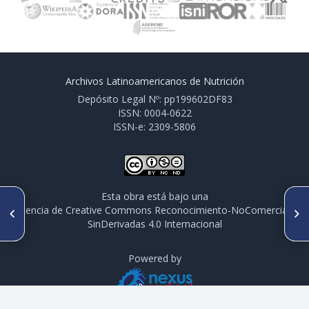
Archivos Latinoamericanos de Nutrición
Depósito Legal Nº: pp199602DF83
ISSN: 0004-0622
ISSN-e: 2309-5806
Esta obra está bajo una
ARTÍCULO ANTERIOR
SIGUIENTE ARTÍCULO
licencia de Creative Commons Reconocimiento-NoComercial-
P092/S2-P28 AMBIENTE
P094/S2-P30 REFORMULACIÓN
SinDerivadas 4.0 Internacional
ALIMENTARIO EN UNA ZONA
DE ALIMENTOS CON HARINAS
RURAL DEL ECUADOR:
DE FRUTAS Y/O VERDURAS
PERCEPCIONES DE PADRES Y
PROFESORES SOBRE HIGIENE Y
Powered by
ALIMENTACION EN ESCOLARES