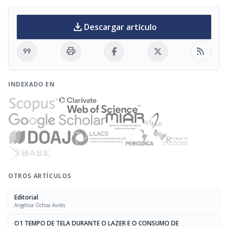
download
Descargar artículo
format_quote
print
rss_feed
INDEXADO EN
OTROS ARTÍCULOS
Editorial
Angélica Ochoa Avilés
O1 TEMPO DE TELA DURANTE O LAZER E O CONSUMO DE