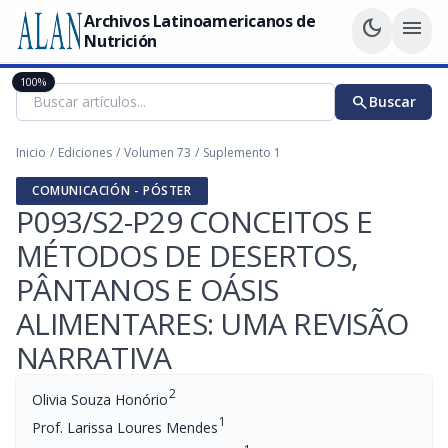
Archivos Latinoamericanos de
dark_mode
menu
Nutrición
100%
search
Buscar
Inicio
/
Ediciones
/
Volumen 73
/
Suplemento 1
COMUNICACIÓN - PÓSTER
P093/S2-P29 CONCEITOS E
MÉTODOS DE DESERTOS,
PÂNTANOS E OÁSIS
ALIMENTARES: UMA REVISÃO
NARRATIVA
2
Olivia Souza Honório
1
Prof. Larissa Loures Mendes