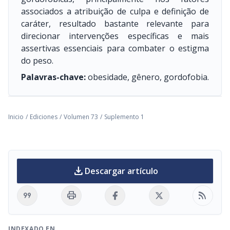
associados a atribuição de culpa e definição de
caráter, resultado bastante relevante para
direcionar intervenções específicas e mais
assertivas essenciais para combater o estigma
do peso.
Palavras-chave:
obesidade, gênero, gordofobia.
Inicio
/
Ediciones
/
Volumen 73
/
Suplemento 1
download
Descargar artículo
format_quote
print
rss_feed
INDEXADO EN