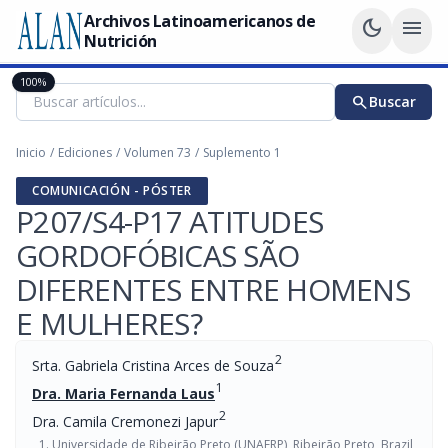
Archivos Latinoamericanos de
dark_mode
menu
Nutrición
100%
search
Buscar
Inicio
/
Ediciones
/
Volumen 73
/
Suplemento 1
COMUNICACIÓN - PÓSTER
P207/S4-P17 ATITUDES
GORDOFÓBICAS SÃO
DIFERENTES ENTRE HOMENS
E MULHERES?
2
Srta. Gabriela Cristina Arces de Souza
1
Dra. Maria Fernanda Laus
2
Dra. Camila Cremonezi Japur
Universidade de Ribeirão Preto (UNAERP), Ribeirão Preto, Brazil