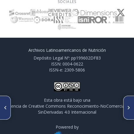
SOCIALES
Archivos Latinoamericanos de Nutrición
Depósito Legal Nº: pp199602DF83
ISSN: 0004-0622
ISSN-e: 2309-5806
Esta obra está bajo una
ARTÍCULO ANTERIOR
SIGUIENTE ARTÍCULO
licencia de Creative Commons Reconocimiento-NoComercial-
P228/S4-P38 ESTADO DE
230/S4-P40 INFLUENCE OF
SinDerivadas 4.0 Internacional
NUTRICIÓN Y SEGURIDAD
TEMPERATURE AND SLICE
ALIMENTARIA DE NIÑOS DEL
THICKNESS ON THE
CENTRO MARISTA DE
PHYSICOCHEMICAL AND
DESARROLLO (CEMADE) A DOS
Powered by
PHYTOCHEMICAL PROPERTIES
AÑOS DEL INICIO DEL
OF GREEN BANANA FLOUR