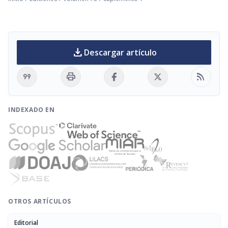
download
Descargar artículo
format_quote
print
rss_feed
INDEXADO EN
OTROS ARTÍCULOS
Editorial