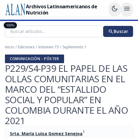
Archivos Latinoamericanos de
dark_mode
menu
Nutrición
100%
search
Buscar
Inicio
/
Ediciones
/
Volumen 73
/
Suplemento 1
COMUNICACIÓN - PÓSTER
P229/S4-P39 EL PAPEL DE LAS
OLLAS COMUNITARIAS EN EL
MARCO DEL “ESTALLIDO
SOCIAL Y POPULAR” EN
COLOMBIA DURANTE EL AÑO
2021
1
Srta. María Luisa Gomez Senejoa