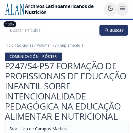
Archivos Latinoamericanos de
dark_mode
menu
Nutrición
100%
search
Buscar
Inicio
/
Ediciones
/
Volumen 73
/
Suplemento 1
COMUNICACIÓN - PÓSTER
P247/S4-P57 FORMAÇÃO DE
PROFISSIONAIS DE EDUCAÇÃO
INFANTIL SOBRE
INTENCIONALIDADE
PEDAGÓGICA NA EDUCAÇÃO
ALIMENTAR E NUTRICIONAL
1
Srta. Lívia de Campos Martins