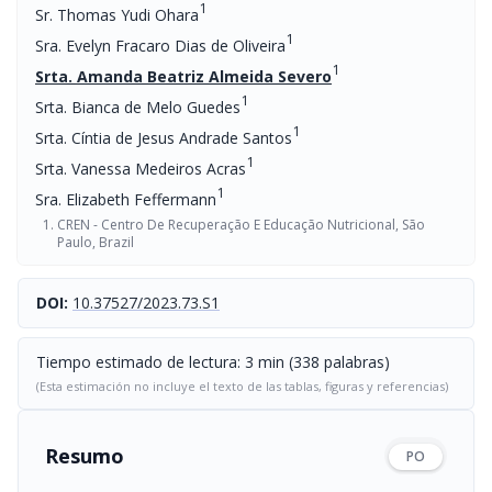
1
Sr. Thomas Yudi Ohara
1
Sra. Evelyn Fracaro Dias de Oliveira
1
Srta. Amanda Beatriz Almeida Severo
1
Srta. Bianca de Melo Guedes
1
Srta. Cíntia de Jesus Andrade Santos
1
Srta. Vanessa Medeiros Acras
1
Sra. Elizabeth Feffermann
CREN - Centro De Recuperação E Educação Nutricional, São
Paulo, Brazil
DOI:
10.37527/2023.73.S1
Tiempo estimado de lectura: 3 min (338 palabras)
(Esta estimación no incluye el texto de las tablas, figuras y referencias)
Resumo
PO