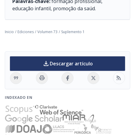
Palavras-chave:
formação profissional,
educação infantil, promoção da saúd.
Inicio
/
Ediciones
/
Volumen 73
/
Suplemento 1
download
Descargar artículo
format_quote
print
rss_feed
INDEXADO EN