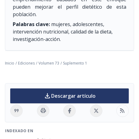
pueden mejorar el perfil dietético de esta
población.
Palabras clave:
mujeres, adolescentes,
intervención nutricional, calidad de la dieta,
investigación-acción.
Inicio
/
Ediciones
/
Volumen 73
/
Suplemento 1
download
Descargar artículo
format_quote
print
rss_feed
INDEXADO EN