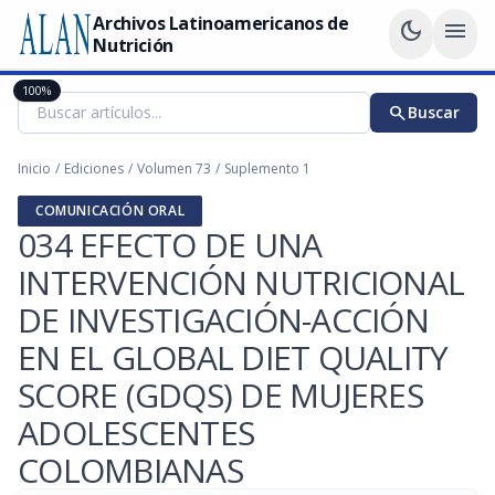
Archivos Latinoamericanos de
dark_mode
menu
Nutrición
100%
search
Buscar
Inicio
/
Ediciones
/
Volumen 73
/
Suplemento 1
COMUNICACIÓN ORAL
034 EFECTO DE UNA
INTERVENCIÓN NUTRICIONAL
DE INVESTIGACIÓN-ACCIÓN
EN EL GLOBAL DIET QUALITY
SCORE (GDQS) DE MUJERES
ADOLESCENTES
COLOMBIANAS