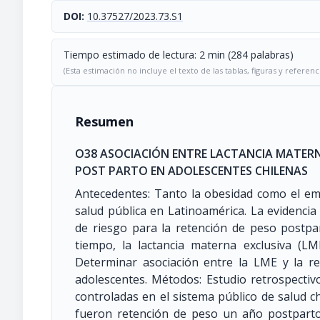
DOI:
10.37527/2023.73.S1
Tiempo estimado de lectura: 2 min (284 palabras)
(Esta estimación no incluye el texto de las tablas, figuras y referenc
Resumen
O38 ASOCIACIÓN ENTRE LACTANCIA MATERN
POST PARTO EN ADOLESCENTES CHILENAS
Antecedentes: Tanto la obesidad como el e
salud pública en Latinoamérica. La evidenci
de riesgo para la retención de peso postpa
tiempo, la lactancia materna exclusiva (LM
Determinar asociación entre la LME y la 
adolescentes. Métodos: Estudio retrospecti
controladas en el sistema público de salud ch
fueron retención de peso un año postparto