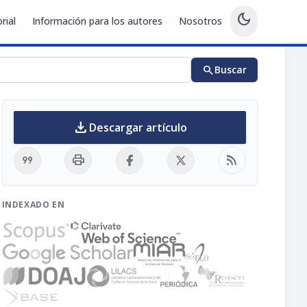
dark_mode
rial
Información para los autores
Nosotros
search
Buscar
download
Descargar artículo
format_quote
print
rss_feed
INDEXADO EN