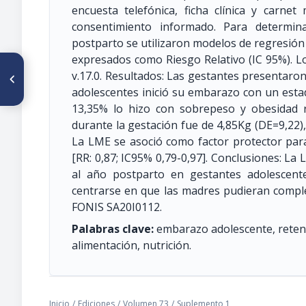
encuesta telefónica, ficha clínica y carne
consentimiento informado. Para determin
postparto se utilizaron modelos de regresión 
expresados como Riesgo Relativo (IC 95%). 
ARTÍCULO ANTERIOR
v.17.0. Resultados: Las gestantes presentaron
O36 DESAFÍOS EN LA
PROMOCIÓN DE LA
adolescentes inició su embarazo con un estad
LACTANCIA MATERNA
13,35% lo hizo con sobrepeso y obesidad 
DURANTE LA PANDEMIA
COVID-19: EXPERIENCIAS DE
durante la gestación fue de 4,85Kg (DE=9,22),
PARTERAS TRADICIONALES EN
La LME se asoció como factor protector para
YUCATÁN, MÉXICO
[RR: 0,87; IC95% 0,79-0,97]. Conclusiones: La
al año postparto en gestantes adolescentes
centrarse en que las madres pudieran complet
FONIS SA20I0112.
Palabras clave:
embarazo adolescente, retenc
alimentación, nutrición.
Inicio
/
Ediciones
/
Volumen 73
/
Suplemento 1