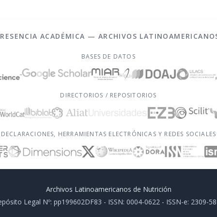
PRESENCIA ACADÉMICA — ARCHIVOS LATINOAMERICANO
BASES DE DATOS
DIRECTORIOS / REPOSITORIOS
DECLARACIONES, HERRAMIENTAS ELECTRÓNICAS Y REDES SOCIALES
Archivos Latinoamericanos de Nutrición
pósito Legal Nº: pp199602DF83 - ISSN: 0004-0622 - ISSN-e: 2309-5