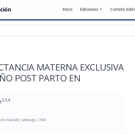
ición
Inicio
Ediciones
expand_more
Comité edito
ACTANCIA MATERNA EXCLUSIVA
AÑO POST PARTO EN
2,3,4
t
ién Nacido, Santiago, Chile