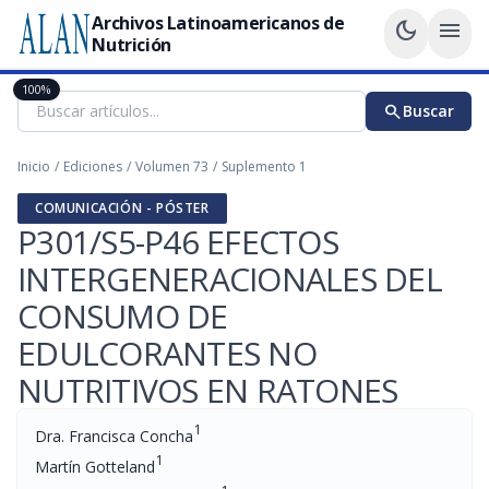
Archivos Latinoamericanos de
dark_mode
menu
Nutrición
100%
search
Buscar
Inicio
/
Ediciones
/
Volumen 73
/
Suplemento 1
COMUNICACIÓN - PÓSTER
P301/S5-P46 EFECTOS
INTERGENERACIONALES DEL
CONSUMO DE
EDULCORANTES NO
NUTRITIVOS EN RATONES
1
Dra. Francisca Concha
1
Martín Gotteland