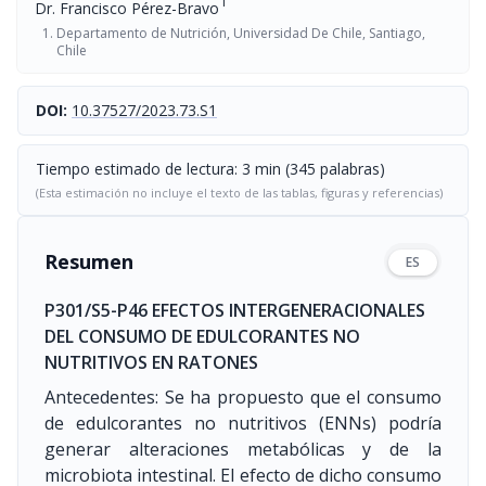
1
Dr. Francisco Pérez-Bravo
Departamento de Nutrición, Universidad De Chile, Santiago,
Chile
DOI:
10.37527/2023.73.S1
Tiempo estimado de lectura: 3 min (345 palabras)
(Esta estimación no incluye el texto de las tablas, figuras y referencias)
Resumen
ES
P301/S5-P46 EFECTOS INTERGENERACIONALES
DEL CONSUMO DE EDULCORANTES NO
NUTRITIVOS EN RATONES
Antecedentes: Se ha propuesto que el consumo
de edulcorantes no nutritivos (ENNs) podría
generar alteraciones metabólicas y de la
microbiota intestinal. El efecto de dicho consumo