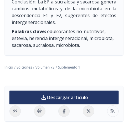
Conclusión: La EP a sucralosa y sacarosa genera
cambios metabólicos y de la microbiota en la
descendencia F1 y F2, sugerentes de efectos
intergeneracionales.
Palabras clave:
edulcorantes no-nutritivos,
estevia, herencia intergeneracional, microbiota,
sacarosa, sucralosa, microbiota.
Inicio
/
Ediciones
/
Volumen 73
/
Suplemento 1
download
Descargar artículo
format_quote
print
rss_feed