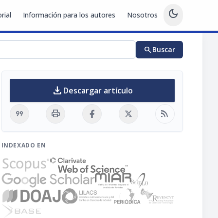
dark_mode
rial
Información para los autores
Nosotros
search
Buscar
download
Descargar artículo
format_quote
print
rss_feed
INDEXADO EN