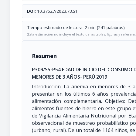
DOI:
10.37527/2023.73.S1
Tiempo estimado de lectura: 2 min (241 palabras)
(Esta estimación no incluye el texto de las tablas, figuras y referenc
Resumen
P309/S5-P54 EDAD DE INICIO DEL CONSUMO 
MENORES DE 3 AÑOS- PERÚ 2019
Introducción: La anemia en menores de 3 a
presentar en los últimos 6 años prevalencia
alimentación complementaria. Objetivo: D
alimentos fuentes de hierro en este grupo et
de Vigilancia Alimentaria Nutricional por E
observacional de muestreo probabilístico p
(urbano, rural). De un total de 1164 niños, s