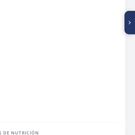
SIGUIENTE ARTÍCULO
P310/S5-P55 LACTANCIA
FAMILIAR - CONSEJERÍA A
PERSONAS TRANSGÉNERO Y
NO BINARIAS LACTANTES
S DE NUTRICIÓN