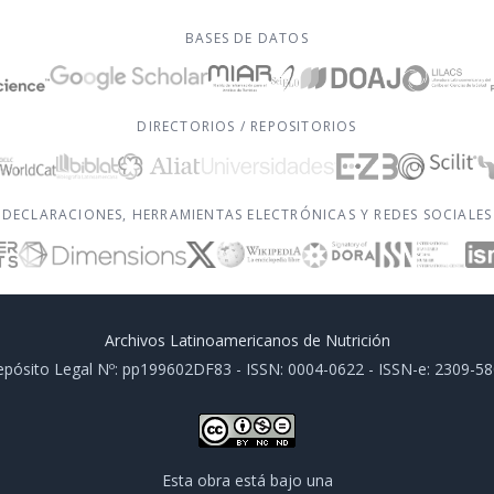
BASES DE DATOS
DIRECTORIOS / REPOSITORIOS
DECLARACIONES, HERRAMIENTAS ELECTRÓNICAS Y REDES SOCIALES
Archivos Latinoamericanos de Nutrición
pósito Legal Nº: pp199602DF83 - ISSN: 0004-0622 - ISSN-e: 2309-5
Esta obra está bajo una