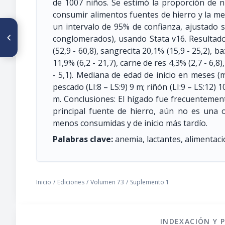
de 1007 niños. Se estimó la proporción de 
consumir alimentos fuentes de hierro y la m
un intervalo de 95% de confianza, ajustado 
ARTÍCULO ANTERIOR
P308/S5-P53 COMPOSICION
conglomerados), usando Stata v16. Resultado
CORPORAL, CRECIMIENTO Y
(52,9 - 60,8), sangrecita 20,1% (15,9 - 25,2), b
DESARROLLO DE INFANTES
CUBANOS DE 3 MESES DE
11,9% (6,2 - 21,7), carne de res 4,3% (2,7 - 6,8
EDAD ALIMENTADOS CON
- 5,1). Mediana de edad de inicio en meses (m
LACTANCIA MATERNA,
CUANTIFICADA POR LA
pescado (LI:8 – LS:9) 9 m; riñón (LI:9 – LS:12)
TÉCNICA DE ISÓTOPOS
m. Conclusiones: El hígado fue frecuentemen
ESTABLES. ASOCIACIÓN CON
EL ESTADO NUTRICIONAL
principal fuente de hierro, aún no es una 
MATERNO
menos consumidas y de inicio más tardío.
Palabras clave:
anemia, lactantes, alimentac
Inicio
/
Ediciones
/
Volumen 73
/
Suplemento 1
INDEXACIÓN Y 