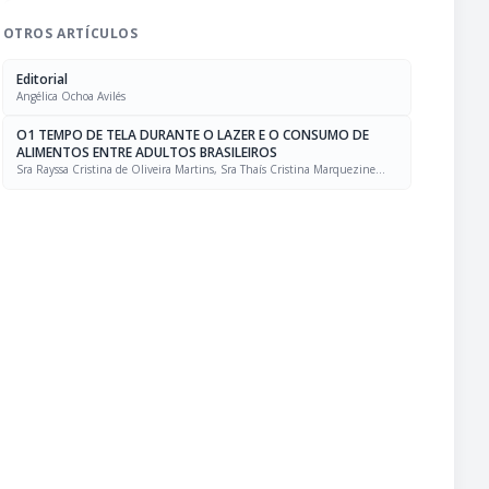
OTROS ARTÍCULOS
Editorial
Angélica Ochoa Avilés
O1 TEMPO DE TELA DURANTE O LAZER E O CONSUMO DE
ALIMENTOS ENTRE ADULTOS BRASILEIROS
Sra Rayssa Cristina de Oliveira Martins, Sra Thaís Cristina Marquezine
Caldeira, Sra. Marcela Mello Soares Rodrigues, Sra Laís Amaral Mais, PhD
Rafael Moreira Claro