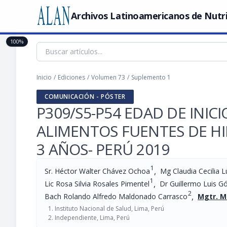
Archivos Latinoamericanos de Nutr
100%
Inicio
/
Ediciones
/
Volumen 73
/
Suplemento 1
COMUNICACIÓN - PÓSTER
P309/S5-P54 EDAD DE INI
ALIMENTOS FUENTES DE H
3 AÑOS- PERÚ 2019
1
,
Sr. Héctor Walter Chávez Ochoa
Mg Claudia Cecilia Lu
1
,
Lic Rosa Silvia Rosales Pimentel
Dr Guillermo Luis 
2
,
Bach Rolando Alfredo Maldonado Carrasco
Mgtr. M
Instituto Nacional de Salud, Lima, Perú
Independiente, Lima, Perú