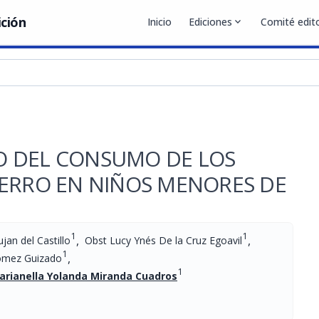
ición
Inicio
Ediciones
expand_more
Comité edito
CIO DEL CONSUMO DE LOS
IERRO EN NIÑOS MENORES DE
1
1
,
,
jan del Castillo
Obst Lucy Ynés De la Cruz Egoavil
1
,
Gómez Guizado
1
arianella Yolanda Miranda Cuadros