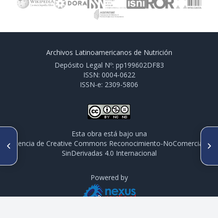
Archivos Latinoamericanos de Nutrición
Depósito Legal Nº: pp199602DF83
ISSN: 0004-0622
ISSN-e: 2309-5806
Esta obra está bajo una
ARTÍCULO ANTERIOR
SIGUIENTE ARTÍCULO
licencia de Creative Commons Reconocimiento-NoComercial-
P320/S5-P65 QUALIDADE DOS
P322/S6-P1 CONCENTRACIÓN
SinDerivadas 4.0 Internacional
SERVIÇOS DE SAÚDE EM MATO
DE PLOMO EN AGUA DE
GROSSO SEGUNDO
CONSUMO HUMANO EN CAJA
CONDIÇÕES DE SAÚDE E
DE AGUA. LIMA, 2017
ESTILO DE VIDA DOS
Powered by
USUÁRIOS SUS