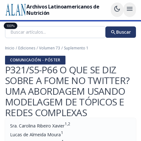
Archivos Latinoamericanos de
dark_mode
menu
Nutrición
100%
search
Buscar
Inicio
/
Ediciones
/
Volumen 73
/
Suplemento 1
COMUNICACIÓN - PÓSTER
P321/S5-P66 O QUE SE DIZ
SOBRE A FOME NO TWITTER?
UMA ABORDAGEM USANDO
MODELAGEM DE TÓPICOS E
REDES COMPLEXAS
1,2
Sra. Carolina Ribeiro Xavier
1
Lucas de Almeida Moura