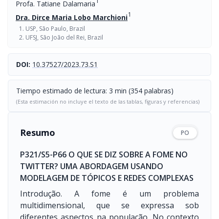
1
Profa. Tatiane Dalamaria
1
Dra. Dirce Maria Lobo Marchioni
USP, São Paulo, Brazil
UFSJ, São João del Rei, Brazil
DOI:
10.37527/2023.73.S1
Tiempo estimado de lectura: 3 min (354 palabras)
(Esta estimación no incluye el texto de las tablas, figuras y referencias)
Resumo
PO
P321/S5-P66 O QUE SE DIZ SOBRE A FOME NO
TWITTER? UMA ABORDAGEM USANDO
MODELAGEM DE TÓPICOS E REDES COMPLEXAS
Introdução. A fome é um problema
multidimensional, que se expressa sob
diferentes aspectos na população. No contexto