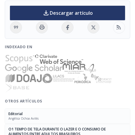
download
Descargar artículo
format_quote
print
rss_feed
INDEXADO EN
OTROS ARTÍCULOS
Editorial
Angélica Ochoa Avilés
O1 TEMPO DE TELA DURANTE O LAZER E O CONSUMO DE
ALIMENTOS ENTRE ADULTOS BRASILEIROS