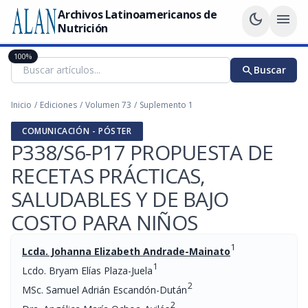
Archivos Latinoamericanos de
dark_mode
menu
Nutrición
100%
search
Buscar
Inicio
/
Ediciones
/
Volumen 73
/
Suplemento 1
COMUNICACIÓN - PÓSTER
P338/S6-P17 PROPUESTA DE
RECETAS PRÁCTICAS,
SALUDABLES Y DE BAJO
COSTO PARA NIÑOS
1
Lcda. Johanna Elizabeth Andrade-Mainato
1
Lcdo. Bryam Elías Plaza-Juela
2
MSc. Samuel Adrián Escandón-Dután
2