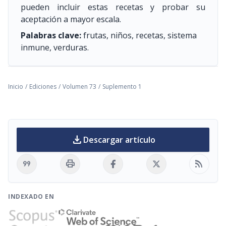
pueden incluir estas recetas y probar su
aceptación a mayor escala.
Palabras clave:
frutas, niños, recetas, sistema
inmune, verduras.
Inicio
/
Ediciones
/
Volumen 73
/
Suplemento 1
download
Descargar artículo
format_quote
print
rss_feed
INDEXADO EN