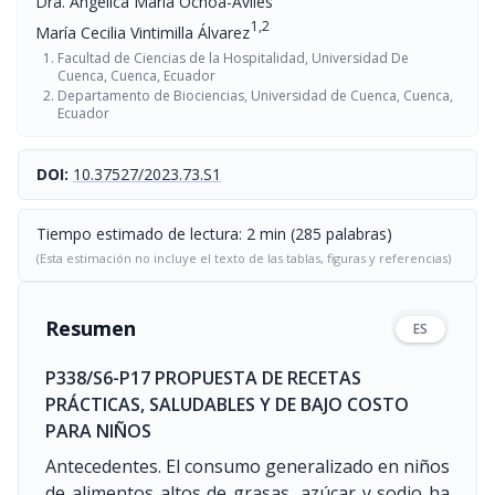
Dra. Angélica María Ochoa-Avilés
1,2
María Cecilia Vintimilla Álvarez
Facultad de Ciencias de la Hospitalidad, Universidad De
Cuenca, Cuenca, Ecuador
Departamento de Biociencias, Universidad de Cuenca, Cuenca,
Ecuador
DOI:
10.37527/2023.73.S1
Tiempo estimado de lectura: 2 min (285 palabras)
(Esta estimación no incluye el texto de las tablas, figuras y referencias)
Resumen
ES
P338/S6-P17 PROPUESTA DE RECETAS
PRÁCTICAS, SALUDABLES Y DE BAJO COSTO
PARA NIÑOS
Antecedentes. El consumo generalizado en niños
de alimentos altos de grasas, azúcar y sodio ha