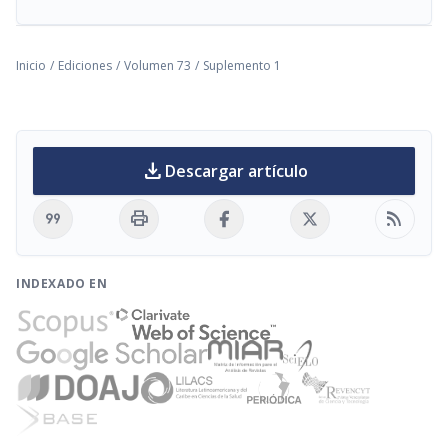
Inicio
/
Ediciones
/
Volumen 73
/
Suplemento 1
download
Descargar artículo
format_quote
print
rss_feed
INDEXADO EN