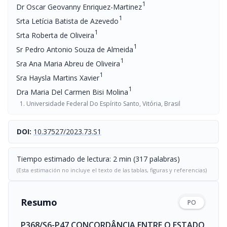
1
Dr Oscar Geovanny Enriquez-Martinez
1
Srta Letícia Batista de Azevedo
1
Srta Roberta de Oliveira
1
Sr Pedro Antonio Souza de Almeida
1
Sra Ana Maria Abreu de Oliveira
1
Sra Haysla Martins Xavier
1
Dra Maria Del Carmen Bisi Molina
Universidade Federal Do Espírito Santo, Vitória, Brasil
DOI:
10.37527/2023.73.S1
Tiempo estimado de lectura: 2 min (317 palabras)
(Esta estimación no incluye el texto de las tablas, figuras y referencias)
Resumo
PO
P368/S6-P47 CONCORDÂNCIA ENTRE O ESTADO