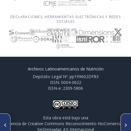
DECLARACIONES, HERRAMIENTAS ELECTRÓNICAS Y REDES
SOCIALES
Archivos Latinoamericanos de Nutrición
Depósito Legal Nº: pp199602DF83
ISSN: 0004-0622
ISSN-e: 2309-5806
Esta obra está bajo una
ARTÍCULO ANTERIOR
SIGUIENTE ARTÍCULO
licencia de Creative Commons Reconocimiento-NoComercial-
P367/S6-P46 CONSUMO DE
P369/S6-P48 TENDENCIA EN EL
SinDerivadas 4.0 Internacional
ALIMENTOS NO SALUDABLES Y
CONSUMO DE FRIJOL DE