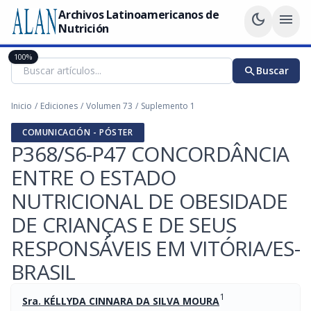
Archivos Latinoamericanos de
dark_mode
menu
Nutrición
100%
search
Buscar
Inicio
/
Ediciones
/
Volumen 73
/
Suplemento 1
COMUNICACIÓN - PÓSTER
P368/S6-P47 CONCORDÂNCIA
ENTRE O ESTADO
NUTRICIONAL DE OBESIDADE
DE CRIANÇAS E DE SEUS
RESPONSÁVEIS EM VITÓRIA/ES-
BRASIL
1
Sra. KÉLLYDA CINNARA DA SILVA MOURA