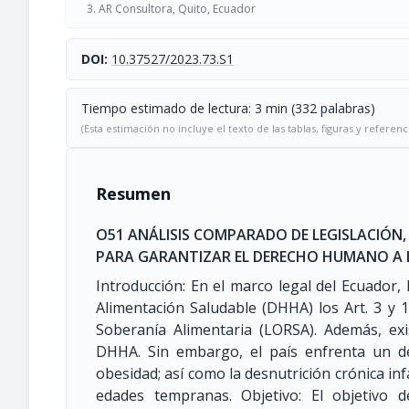
AR Consultora, Quito, Ecuador
DOI:
10.37527/2023.73.S1
Tiempo estimado de lectura: 3 min (332 palabras)
(Esta estimación no incluye el texto de las tablas, figuras y referenc
Resumen
O51 ANÁLISIS COMPARADO DE LEGISLACIÓN
PARA GARANTIZAR EL DERECHO HUMANO A L
Introducción: En el marco legal del Ecuador
Alimentación Saludable (DHHA) los Art. 3 y 1
Soberanía Alimentaria (LORSA). Además, ex
DHHA. Sin embargo, el país enfrenta un de
obesidad; así como la desnutrición crónica i
edades tempranas. Objetivo: El objetivo 