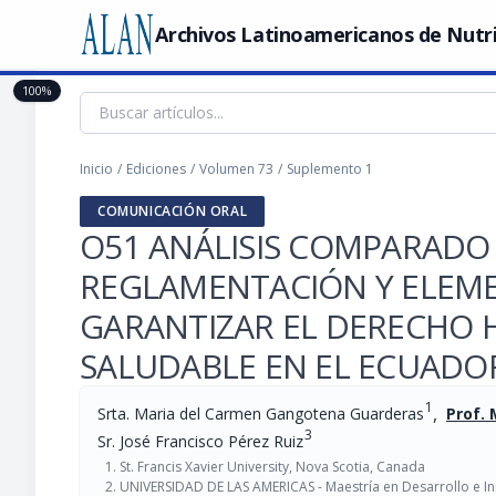
Archivos Latinoamericanos de Nutr
100%
Inicio
/
Ediciones
/
Volumen 73
/
Suplemento 1
COMUNICACIÓN ORAL
O51 ANÁLISIS COMPARADO 
REGLAMENTACIÓN Y ELEME
GARANTIZAR EL DERECHO 
SALUDABLE EN EL ECUADO
1
,
Srta. Maria del Carmen Gangotena Guarderas
Prof.
3
Sr. José Francisco Pérez Ruiz
St. Francis Xavier University, Nova Scotia, Canada
UNIVERSIDAD DE LAS AMERICAS - Maestría en Desarrollo e In