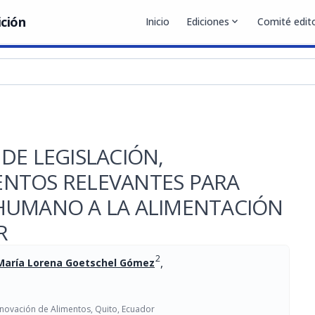
ición
Inicio
Ediciones
expand_more
Comité edito
DE LEGISLACIÓN,
NTOS RELEVANTES PARA
HUMANO A LA ALIMENTACIÓN
R
2
,
 María Lorena Goetschel Gómez
novación de Alimentos, Quito, Ecuador