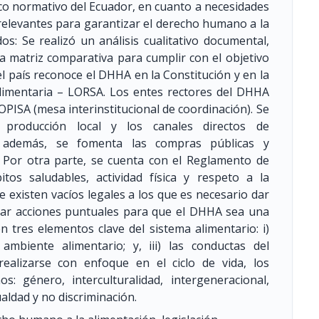
arco normativo del Ecuador, en cuanto a necesidades
relevantes para garantizar el derecho humano a la
s: Se realizó un análisis cualitativo documental,
na matriz comparativa para cumplir con el objetivo
el país reconoce el DHHA en la Constitución y en la
limentaria – LORSA. Los entes rectores del DHHA
COPISA (mesa interinstitucional de coordinación). Se
 producción local y los canales directos de
s; además, se fomenta las compras públicas y
 Por otra parte, se cuenta con el Reglamento de
tos saludables, actividad física y respeto a la
e existen vacíos legales a los que es necesario dar
izar acciones puntuales para que el DHHA sea una
n tres elementos clave del sistema alimentario: i)
ambiente alimentario; y, iii) las conductas del
ealizarse con enfoque en el ciclo de vida, los
: género, interculturalidad, intergeneracional,
ualdad y no discriminación.