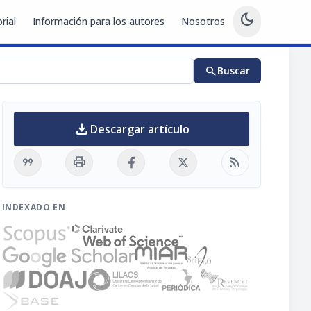
dark_mode
rial
Información para los autores
Nosotros
search
Buscar
download
Descargar artículo
format_quote
print
rss_feed
INDEXADO EN