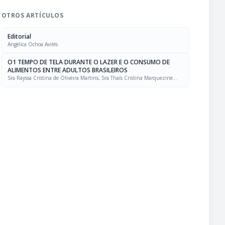
OTROS ARTÍCULOS
Editorial
Angélica Ochoa Avilés
O1 TEMPO DE TELA DURANTE O LAZER E O CONSUMO DE
ALIMENTOS ENTRE ADULTOS BRASILEIROS
Sra Rayssa Cristina de Oliveira Martins, Sra Thaís Cristina Marquezine
Caldeira, Sra. Marcela Mello Soares Rodrigues, Sra Laís Amaral Mais, PhD
Rafael Moreira Claro