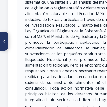
sistemática, una síntesis y un análisis del m
de legislación o reglamentación y elementos 
alimentación saludable en el Ecuador. Método
inductivo de textos y artículos a través de u
de investigación. Resultados: El marco legal d
Ley Orgánica del Régimen de la Soberanía A
son el MSP, el Ministerio de Agricultura y la 
ARTÍCULO ANTERIOR
O50 EL HEMOCUE 801
promueve la participación ciudadana, la
SUBESTIMA LOS VALORES
comercialización de alimentos saludable
ALTOS DE HEMOGLOBINA
(MUJERES) CON TENDENCIA
subvenciones de los pequeños productores.
DIFERENTE DE LA MEDICIÓN EN
Etiquetado Nutricional y se promueve hábi
NIÑOS, LOS MODELOS
201+/301 PRESENTAN SESGO
alimentación tradicional. Pero se encontró qu
SIMILAR EN AMPLIO RANGO DE
respuestas. Conclusiones: Es necesario real
HEMOGLOBINA
realidad para los ciudadanos ecuatorianos, e
cadena de suministro de alimentos; ii) el 
consumidor. Toda acción normativa debe r
principios básicos de los derechos humanos
integralidad, intersectorialidad, diversidad, ig