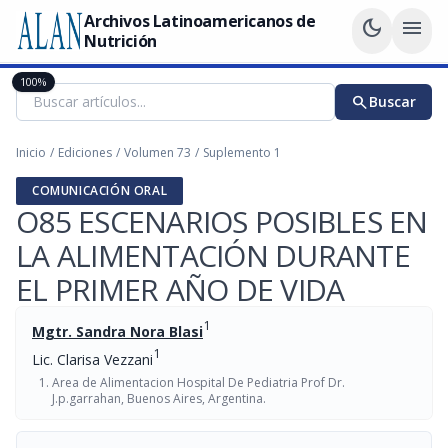
Archivos Latinoamericanos de
dark_mode
menu
Nutrición
100%
search
Buscar
Inicio
/
Ediciones
/
Volumen 73
/
Suplemento 1
COMUNICACIÓN ORAL
O85 ESCENARIOS POSIBLES EN
LA ALIMENTACIÓN DURANTE
EL PRIMER AÑO DE VIDA
1
Mgtr. Sandra Nora Blasi
1
Lic. Clarisa Vezzani
Area de Alimentacion Hospital De Pediatria Prof Dr.
J.p.garrahan, Buenos Aires, Argentina.