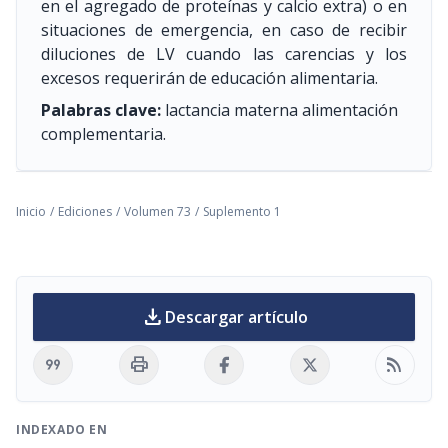
en el agregado de proteínas y calcio extra) o en
situaciones de emergencia, en caso de recibir
diluciones de LV cuando las carencias y los
excesos requerirán de educación alimentaria.
Palabras clave:
lactancia materna alimentación
complementaria.
Inicio
/
Ediciones
/
Volumen 73
/
Suplemento 1
download
Descargar artículo
format_quote
print
rss_feed
INDEXADO EN